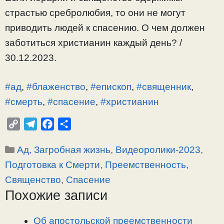
страстью сребролюбия, то они не могут
приводить людей к спасению. О чем должен
заботиться христианин каждый день? /
30.12.2023.
#ад
,
#блаженство
,
#епископ
,
#священник
,
#смерть
,
#спасение
,
#христианин
C
T
F
О
o
e
a
т
Рубрики
Ад, Загробная жизнь
,
Видеоролики-2023
,
p
l
c
п
y
e
e
р
Подготовка к Смерти
,
Преемственность,
L
g
b
а
Священство
,
Спасение
i
r
o
в
Похожие записи
n
a
o
и
k
m
k
т
Об апостольской преемственности