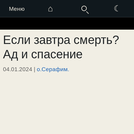
⌂
☾
Меню
Перейти
к
Если завтра смерть?
содержимому
Ад и спасение
04.01.2024
|
о.Серафим.