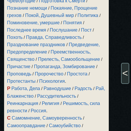
Чревоугодие
/
Подготовка к Смерти
/
Познание немощи
/
Покаяние, Прощение
грехов
/
Покой, Душевный мир
/
Политика
/
Поминовение, умершие
/
Понятия
/
Последнее время
/
Послушание
/
Пост
/
Похоть
/
Правда, Справедливость
/
Празднование праздников
/
Предведение,
Предопределение
/
Преемственность,
Священство
/
Прелесть, Самообольщение
/
Причастие
/
Пропаганда, Зомбирование
/
<
Проповедь
/
Пророчество
/
Простота
/
Протестанты
/
Психология
.
Р
Работа, Дела
/
Равнодушие
/
Радость
/
Рай,
Блаженство
/
Рассудительность
/
Реинкарнация
/
Религия
/
Решимость, сила
ревности
/
Россия
.
С
Самомнение, Самоуверенность
/
Самооправдание
/
Самоубийство
/