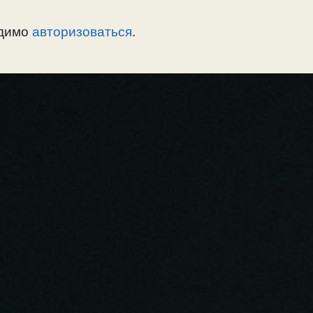
одимо
авторизоваться
.