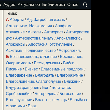
о
Аудио
Актуальное
Библиотека
О нас
Темы:
А
Аборты
/
Ад, Загробная жизнь
/
Алкоголизм, Наркомания
/
Анафема,
отлучение
/
Ангелы
/
Антихрист
/
Антихристов
дух
/
Антихристова печать
/
Апокалипсис
/
Апокрифы
/
Апостасия, отступление
/
Аскетизм, Подвижничество
/
Астрология
.
Б
Безнадежность, отчаяние
/
Беснование,
Одержимость
/
Бесы, демоны
/
Библия,
Писание
/
Бизнес
/
Благовидные предлоги
/
Благодарение
/
Благодать
/
Благоразумие
/
Благословение, благополучие
/
Ближний
/
Блуд, извращения
/
Бог
/
Богатство,
Сребролюбие
/
Богородица
/
Богословие
/
Богослужение
/
Болезнь, немощь
/
Борьба со
страстями
/
Брак
.