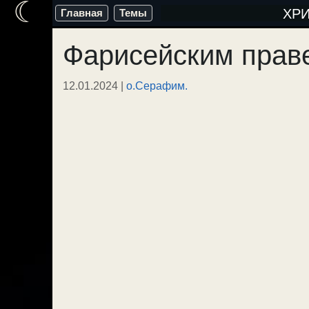
☾
Перейти
ХР
Главная
Темы
к
Фарисейским прав
содержимому
12.01.2024
|
о.Серафим.