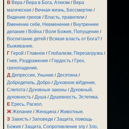
В
Вера
/
Вера в Бога, Атеизм
/
Вера
магическая
/
Вечная жизнь, Бессмертие
/
Видение грехов
/
Власть, правители
/
Вменение себе, Невменение
/
Внутреннее
делание
/
Война
/
Воля Божия, Попущение
/
Воспитание детей
/
Всякая власть от Бога?
/
Выживание
.
Г
Герой
/
Главное
/
Глобализм, Перезагрузка
/
Гнев, Раздражение
/
Гордость
/
Грех,
грехопадение
.
Д
Депрессия, Уныние
/
Десятина
/
Добродетель, Добро
/
Духовное вИдение,
Слепота
/
Духовные законы
/
Духовный,
духовность
/
Душа
/
Душевность, Эстетика
.
Е
Ересь, Раскол
.
Ж
Желание
/
Женщина
/
Животные
.
З
Зависть
/
Заповеди
/
Защита, помощь
Божия
/
Защита, Сопротивление злу
/
Зло,