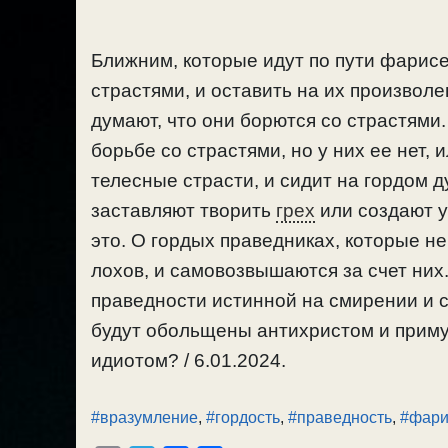
Ближним, которые идут по пути фарисей
страстями, и оставить на их произво
думают, что они борются со страстями
борьбе со страстями, но у них ее нет,
телесные страсти, и сидит на гордом д
заставляют творить
грех
или создают у
это. О гордых праведниках, которые н
лохов, и самовозвышаются за счет них.
праведности истинной на смирении и 
будут обольщены антихристом и примут
идиотом? / 6.01.2024.
#вразумление
,
#гордость
,
#праведность
,
#фари