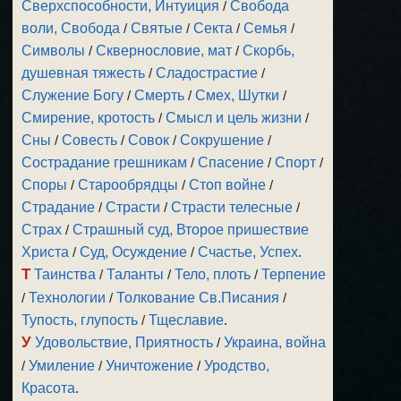
Сверхспособности, Интуиция
/
Свобода
воли, Свобода
/
Святые
/
Секта
/
Семья
/
Символы
/
Сквернословие, мат
/
Скорбь,
душевная тяжесть
/
Сладострастие
/
Служение Богу
/
Смерть
/
Смех, Шутки
/
Смирение, кротость
/
Смысл и цель жизни
/
Сны
/
Совесть
/
Совок
/
Сокрушение
/
Сострадание грешникам
/
Спасение
/
Спорт
/
Споры
/
Старообрядцы
/
Стоп войне
/
Страдание
/
Страсти
/
Страсти телесные
/
Страх
/
Страшный суд, Второе пришествие
Христа
/
Суд, Осуждение
/
Счастье, Успех
.
Т
Таинства
/
Таланты
/
Тело, плоть
/
Терпение
/
Технологии
/
Толкование Св.Писания
/
Тупость, глупость
/
Тщеславие
.
У
Удовольствие, Приятность
/
Украина, война
/
Умиление
/
Уничтожение
/
Уродство,
Красота
.