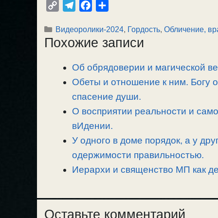
C
T
F
О
o
e
a
т
Рубрики
Видеоролики-2024
,
Гордость
,
Обличение, вр
p
l
c
п
Похожие записи
y
e
e
р
L
g
b
а
Об обрядоверии и магической ве
i
r
o
в
n
Обеты и отношение к ним. Богу о
a
o
и
k
m
k
т
спасение души.
ь
О восприятии реальности и сам
вИдении.
У одного в доме порядок, а у др
одержимости правильностью.
Иерархи и священство МП как де
Оставьте комментарий