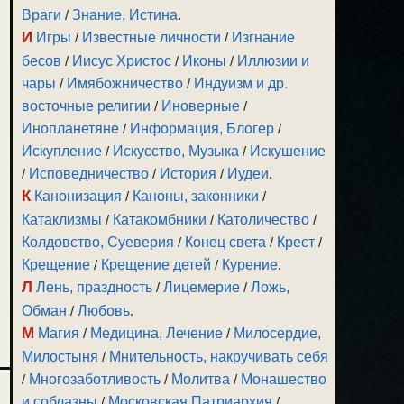
Враги
/
Знание, Истина
.
И
Игры
/
Известные личности
/
Изгнание
бесов
/
Иисус Христос
/
Иконы
/
Иллюзии и
чары
/
Имябожничество
/
Индуизм и др.
восточные религии
/
Иноверные
/
Инопланетяне
/
Информация, Блогер
/
Искупление
/
Искусство, Музыка
/
Искушение
/
Исповедничество
/
История
/
Иудеи
.
К
Канонизация
/
Каноны, законники
/
Катаклизмы
/
Катакомбники
/
Католичество
/
Колдовство, Суеверия
/
Конец света
/
Крест
/
Крещение
/
Крещение детей
/
Курение
.
Л
Лень, праздность
/
Лицемерие
/
Ложь,
Обман
/
Любовь
.
М
Магия
/
Медицина, Лечение
/
Милосердие,
Милостыня
/
Мнительность, накручивать себя
/
Многозаботливость
/
Молитва
/
Монашество
и соблазны
/
Московская Патриархия
/