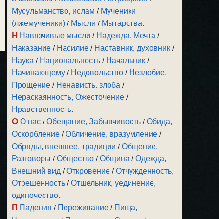
Мусульманство, ислам
/
Мученики
(лжемученики)
/
Мысли
/
Мытарства
.
Н
Навязчивые мысли
/
Надежда, Мечта
/
Наказание
/
Насилие
/
Наставник, духовник
/
Наука
/
Национальность
/
Начальник
/
Начинающему
/
Недовольство
/
Незлобие,
Прощение
/
Ненависть, злоба
/
Нераскаянность, Ожесточение
/
Нравственность
.
О
О нас
/
Обещание, Забывчивость
/
Обида,
Оскорбление
/
Обличение, вразумление
/
Обряды, внешнее, традиции
/
Общение,
Разговоры
/
Общество
/
Община
/
Одежда,
Внешний вид
/
Откровение
/
Отчужденность,
Отрешенность
/
Отшельник, уединение,
одиночество
.
П
Падения
/
Переживание
/
Пища,