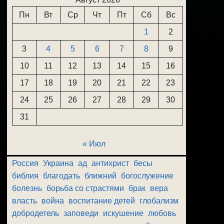
Пн
Вт
Ср
Чт
Пт
Сб
Вс
1
2
3
4
5
6
7
8
9
10
11
12
13
14
15
16
17
18
19
20
21
22
23
24
25
26
27
28
29
30
31
« Июл
Россия
Украина
ад
антихрист
бесы
библия
благодать
ближний
богослужение
болезнь
борьба со страстями
брак
вера
власть
война
воспитание детей
глобализм
добродетель
заповеди
искушение
любовь