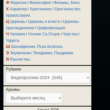
Ф
Фарисеи
/
Философия
/
Фильмы, Кино
.
Х
Характер
/
Христианин
/
Христианство,
православие
.
Ц
Церковь
/
Церковь и власть
/
Церковь-
присоединение
/
Цифровизация
.
Ч
Человек
/
Чтение Св.Отцов
/
Чувства
/
Чудеса
.
Ш
Шизофрения, Псих.болезни
.
Э
Экуменизм
/
Эпидемии, Пандемии
.
Я
Язычество
.
Рубрики
Архивы
Август 2026