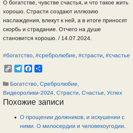
О богатстве, чувстве счастья, и что такое жить
хорошо. Страсти создают иллюзию
наслаждения, влекут к ней, а в итоге приносят
скорбь и страдание. Отчего на душе
становится хорошо. / 14.07.2024.
#богатство
,
#сребролюбие
,
#страсти
,
#счастье
C
T
F
О
o
e
a
т
Рубрики
Богатство, Сребролюбие
,
p
l
c
п
y
e
e
р
Видеоролики-2024
,
Страсти
,
Счастье, Успех
L
g
b
а
Похожие записи
i
r
o
в
n
a
o
и
О прощении должников, и искушении с
k
m
k
т
ними. О милосердии и человекоугодии.
ь