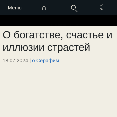
⌂
☾
Меню
Перейти
к
О богатстве, счастье и
содержимому
иллюзии страстей
18.07.2024
|
о.Серафим.