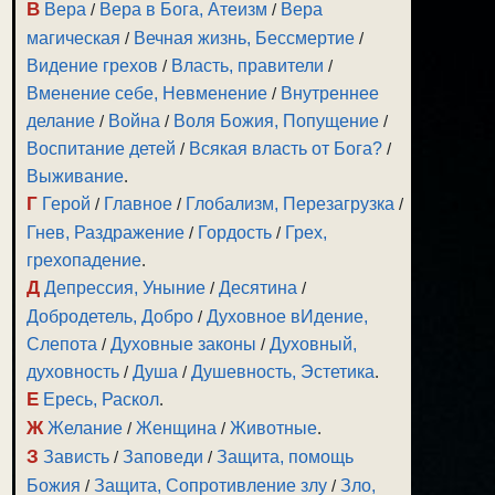
В
Вера
/
Вера в Бога, Атеизм
/
Вера
магическая
/
Вечная жизнь, Бессмертие
/
Видение грехов
/
Власть, правители
/
Вменение себе, Невменение
/
Внутреннее
делание
/
Война
/
Воля Божия, Попущение
/
Воспитание детей
/
Всякая власть от Бога?
/
Выживание
.
Г
Герой
/
Главное
/
Глобализм, Перезагрузка
/
Гнев, Раздражение
/
Гордость
/
Грех,
грехопадение
.
Д
Депрессия, Уныние
/
Десятина
/
Добродетель, Добро
/
Духовное вИдение,
Слепота
/
Духовные законы
/
Духовный,
духовность
/
Душа
/
Душевность, Эстетика
.
Е
Ересь, Раскол
.
Ж
Желание
/
Женщина
/
Животные
.
З
Зависть
/
Заповеди
/
Защита, помощь
Божия
/
Защита, Сопротивление злу
/
Зло,