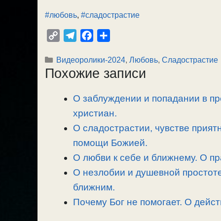
#любовь
,
#сладострастие
C
T
F
О
o
e
a
т
Рубрики
Видеоролики-2024
,
Любовь
,
Сладострастие
p
l
c
п
Похожие записи
y
e
e
р
L
g
b
а
О заблуждении и попадании в пр
i
r
o
в
n
христиан.
a
o
и
k
m
k
т
О сладострастии, чувстве прият
ь
помощи Божией.
О любви к себе и ближнему. О п
О незлобии и душевной простоте
ближним.
Почему Бог не помогает. О дейс