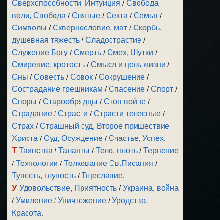
Сверхспособности, Интуиция
/
Свобода
воли, Свобода
/
Святые
/
Секта
/
Семья
/
Символы
/
Сквернословие, мат
/
Скорбь,
душевная тяжесть
/
Сладострастие
/
Служение Богу
/
Смерть
/
Смех, Шутки
/
Смирение, кротость
/
Смысл и цель жизни
/
Сны
/
Совесть
/
Совок
/
Сокрушение
/
Сострадание грешникам
/
Спасение
/
Спорт
/
Споры
/
Старообрядцы
/
Стоп войне
/
Страдание
/
Страсти
/
Страсти телесные
/
Страх
/
Страшный суд, Второе пришествие
Христа
/
Суд, Осуждение
/
Счастье, Успех
.
Т
Таинства
/
Таланты
/
Тело, плоть
/
Терпение
/
Технологии
/
Толкование Св.Писания
/
Тупость, глупость
/
Тщеславие
.
У
Удовольствие, Приятность
/
Украина, война
/
Умиление
/
Уничтожение
/
Уродство,
Красота
.