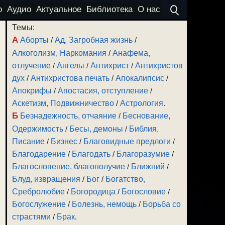
о
Аудио
Актуальное
Библиотека
О нас
Темы:
А
Аборты
/
Ад, Загробная жизнь
/
Алкоголизм, Наркомания
/
Анафема,
отлучение
/
Ангелы
/
Антихрист
/
Антихристов
дух
/
Антихристова печать
/
Апокалипсис
/
Апокрифы
/
Апостасия, отступление
/
Аскетизм, Подвижничество
/
Астрология
.
Б
Безнадежность, отчаяние
/
Беснование,
Одержимость
/
Бесы, демоны
/
Библия,
Писание
/
Бизнес
/
Благовидные предлоги
/
Благодарение
/
Благодать
/
Благоразумие
/
Благословение, благополучие
/
Ближний
/
Блуд, извращения
/
Бог
/
Богатство,
Сребролюбие
/
Богородица
/
Богословие
/
Богослужение
/
Болезнь, немощь
/
Борьба со
страстями
/
Брак
.