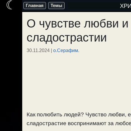
☾
Перейти
ХР
Главная
Темы
к
О чувстве любви 
содержимому
сладострастии
30.11.2024
|
о.Серафим.
Как полюбить людей? Чувство любви, е
сладострастие воспринимают за любовь.