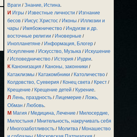
Враги
/
Знание, Истина
.
И
Игры
/
Известные личности
/
Изгнание
бесов
/
Иисус Христос
/
Иконы
/
Иллюзии и
чары
/
Имябожничество
/
Индуизм и др.
восточные религии
/
Иноверные
/
Инопланетяне
/
Информация, Блогер
/
Искупление
/
Искусство, Музыка
/
Искушение
/
Исповедничество
/
История
/
Иудеи
.
К
Канонизация
/
Каноны, законники
/
Катаклизмы
/
Катакомбники
/
Католичество
/
Колдовство, Суеверия
/
Конец света
/
Крест
/
Крещение
/
Крещение детей
/
Курение
.
Л
Лень, праздность
/
Лицемерие
/
Ложь,
Обман
/
Любовь
.
М
Магия
/
Медицина, Лечение
/
Милосердие,
Милостыня
/
Мнительность, накручивать себя
/
Многозаботливость
/
Молитва
/
Монашество
и соблазны
/
Московская Патриархия
/