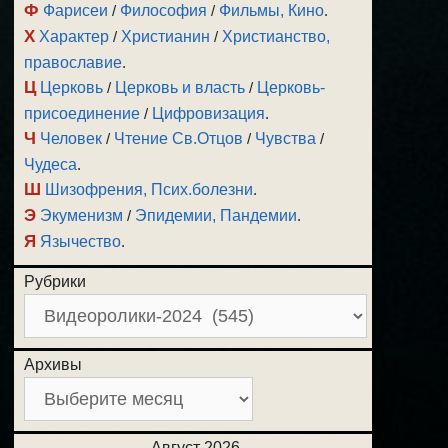
Ф
Фарисеи
/
Философия
/
Фильмы, Кино
.
Х
Характер
/
Христианин
/
Христианство,
православие
.
Ц
Церковь
/
Церковь и власть
/
Церковь-
присоединение
/
Цифровизация
.
Ч
Человек
/
Чтение Св.Отцов
/
Чувства
/
Чудеса
.
Ш
Шизофрения, Псих.болезни
.
Э
Экуменизм
/
Эпидемии, Пандемии
.
Я
Язычество
.
Рубрики
Архивы
Август 2026