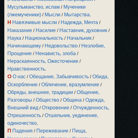
Мусульманство, ислам
/
Мученики
(лжемученики)
/
Мысли
/
Мытарства
.
Н
Навязчивые мысли
/
Надежда, Мечта
/
Наказание
/
Насилие
/
Наставник, духовник
/
Наука
/
Национальность
/
Начальник
/
Начинающему
/
Недовольство
/
Незлобие,
Прощение
/
Ненависть, злоба
/
Нераскаянность, Ожесточение
/
Нравственность
.
О
О нас
/
Обещание, Забывчивость
/
Обида,
Оскорбление
/
Обличение, вразумление
/
Обряды, внешнее, традиции
/
Общение,
Разговоры
/
Общество
/
Община
/
Одежда,
Внешний вид
/
Откровение
/
Отчужденность,
Отрешенность
/
Отшельник, уединение,
одиночество
.
П
Падения
/
Переживание
/
Пища,