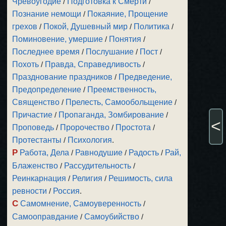
Чревоугодие
/
Подготовка к Смерти
/
Познание немощи
/
Покаяние, Прощение
грехов
/
Покой, Душевный мир
/
Политика
/
Поминовение, умершие
/
Понятия
/
Последнее время
/
Послушание
/
Пост
/
Похоть
/
Правда, Справедливость
/
Празднование праздников
/
Предведение,
Предопределение
/
Преемственность,
Священство
/
Прелесть, Самообольщение
/
Причастие
/
Пропаганда, Зомбирование
/
<
Проповедь
/
Пророчество
/
Простота
/
Протестанты
/
Психология
.
Р
Работа, Дела
/
Равнодушие
/
Радость
/
Рай,
Блаженство
/
Рассудительность
/
Реинкарнация
/
Религия
/
Решимость, сила
ревности
/
Россия
.
С
Самомнение, Самоуверенность
/
Самооправдание
/
Самоубийство
/