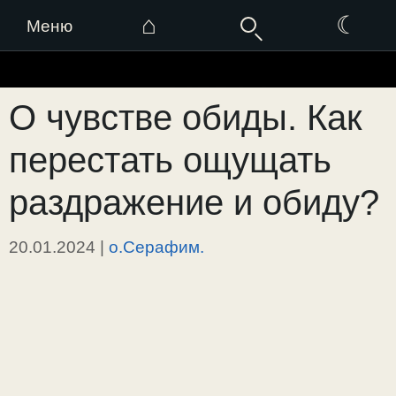
⌂
☾
Меню
Перейти
к
О чувстве обиды. Как
содержимому
перестать ощущать
раздражение и обиду?
20.01.2024
|
о.Серафим.