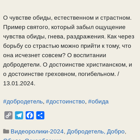
О чувстве обиды, естественном и страстном.
Пример святого, который забыл ощущение
чувства обиды, гнева, раздражения. Как через
борьбу со страстью можно прийти к тому, что
она исчезнет совсем? О воспитании
добродетели. О достоинстве христианском, и
о достоинстве греховном, погибельном. /
13.01.2024.
#добродетель
,
#достоинство
,
#обида
C
T
F
О
o
e
a
т
Рубрики
Видеоролики-2024
,
Добродетель, Добро
,
p
l
c
п
y
e
e
р