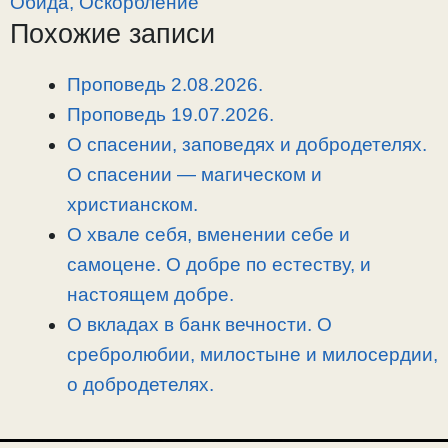
Обида, Оскорбление
L
g
b
а
Похожие записи
i
r
o
в
n
a
o
и
Проповедь 2.08.2026.
k
m
k
т
Проповедь 19.07.2026.
ь
О спасении, заповедях и добродетелях.
О спасении — магическом и
христианском.
О хвале себя, вменении себе и
самоцене. О добре по естеству, и
настоящем добре.
О вкладах в банк вечности. О
сребролюбии, милостыне и милосердии,
о добродетелях.