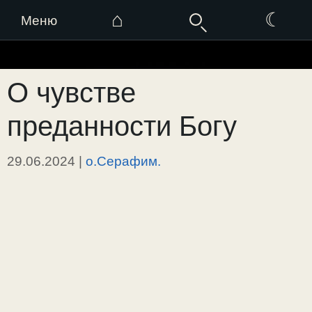
⌂
☾
Меню
Перейти
к
О чувстве
содержимому
преданности Богу
29.06.2024
|
о.Серафим.