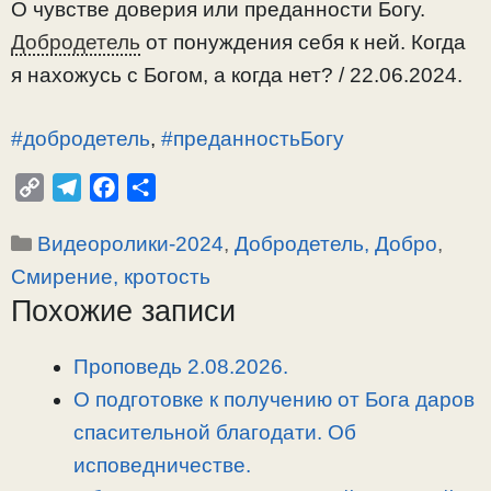
О чувстве доверия или преданности Богу.
Добродетель
от понуждения себя к ней. Когда
я нахожусь с Богом, а когда нет? / 22.06.2024.
#добродетель
,
#преданностьБогу
C
T
F
О
o
e
a
т
Рубрики
Видеоролики-2024
,
Добродетель, Добро
,
p
l
c
п
y
e
e
р
Смирение, кротость
L
g
b
а
Похожие записи
i
r
o
в
n
a
o
и
Проповедь 2.08.2026.
k
m
k
т
О подготовке к получению от Бога даров
ь
спасительной благодати. Об
исповедничестве.