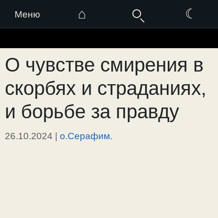
⌂
☾
Меню
Перейти
к
О чувстве смирения в
содержимому
скорбях и страданиях,
и борьбе за правду
26.10.2024
|
о.Серафим.