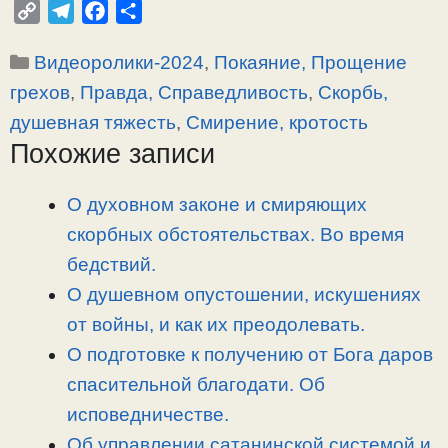
C
T
F
О
o
e
a
т
Рубрики
Видеоролики-2024
,
Покаяние, Прощение
p
l
c
п
y
e
e
р
грехов
,
Правда, Справедливость
,
Скорбь,
L
g
b
а
душевная тяжесть
,
Смирение, кротость
i
r
o
в
Похожие записи
n
a
o
и
k
m
k
т
О духовном законе и смиряющих
ь
скорбных обстоятельствах. Во время
бедствий.
О душевном опустошении, искушениях
от войны, и как их преодолевать.
О подготовке к получению от Бога даров
спасительной благодати. Об
исповедничестве.
Об управлении сатанинской системой и