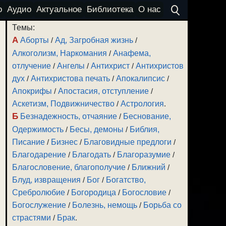
о
Аудио
Актуальное
Библиотека
О нас
Темы:
А
Аборты
/
Ад, Загробная жизнь
/
Алкоголизм, Наркомания
/
Анафема,
отлучение
/
Ангелы
/
Антихрист
/
Антихристов
дух
/
Антихристова печать
/
Апокалипсис
/
Апокрифы
/
Апостасия, отступление
/
Аскетизм, Подвижничество
/
Астрология
.
Б
Безнадежность, отчаяние
/
Беснование,
Одержимость
/
Бесы, демоны
/
Библия,
Писание
/
Бизнес
/
Благовидные предлоги
/
Благодарение
/
Благодать
/
Благоразумие
/
Благословение, благополучие
/
Ближний
/
Блуд, извращения
/
Бог
/
Богатство,
Сребролюбие
/
Богородица
/
Богословие
/
Богослужение
/
Болезнь, немощь
/
Борьба со
страстями
/
Брак
.