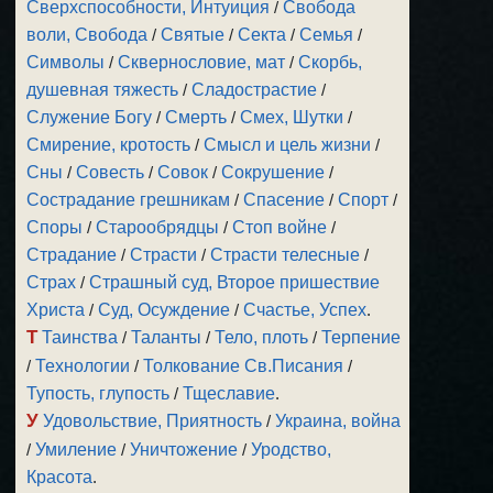
Сверхспособности, Интуиция
/
Свобода
воли, Свобода
/
Святые
/
Секта
/
Семья
/
Символы
/
Сквернословие, мат
/
Скорбь,
душевная тяжесть
/
Сладострастие
/
Служение Богу
/
Смерть
/
Смех, Шутки
/
Смирение, кротость
/
Смысл и цель жизни
/
Сны
/
Совесть
/
Совок
/
Сокрушение
/
Сострадание грешникам
/
Спасение
/
Спорт
/
Споры
/
Старообрядцы
/
Стоп войне
/
Страдание
/
Страсти
/
Страсти телесные
/
Страх
/
Страшный суд, Второе пришествие
Христа
/
Суд, Осуждение
/
Счастье, Успех
.
Т
Таинства
/
Таланты
/
Тело, плоть
/
Терпение
/
Технологии
/
Толкование Св.Писания
/
Тупость, глупость
/
Тщеславие
.
У
Удовольствие, Приятность
/
Украина, война
/
Умиление
/
Уничтожение
/
Уродство,
Красота
.