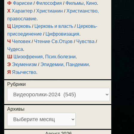
Ф
Фарисеи
/
Философия
/
Фильмы, Кино
.
Х
Характер
/
Христианин
/
Христианство,
православие
.
Ц
Церковь
/
Церковь и власть
/
Церковь-
присоединение
/
Цифровизация
.
Ч
Человек
/
Чтение Св.Отцов
/
Чувства
/
Чудеса
.
Ш
Шизофрения, Псих.болезни
.
Э
Экуменизм
/
Эпидемии, Пандемии
.
Я
Язычество
.
Рубрики
Архивы
Август 2026