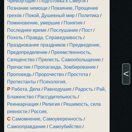
Чревоугодие
/
Подготовка к Смерти
/
Познание немощи
/
Покаяние, Прощение
грехов
/
Покой, Душевный мир
/
Политика
/
Поминовение, умершие
/
Понятия
/
Последнее время
/
Послушание
/
Пост
/
Похоть
/
Правда, Справедливость
/
Празднование праздников
/
Предведение,
Предопределение
/
Преемственность,
Священство
/
Прелесть, Самообольщение
/
Причастие
/
Пропаганда, Зомбирование
/
<
Проповедь
/
Пророчество
/
Простота
/
Протестанты
/
Психология
.
Р
Работа, Дела
/
Равнодушие
/
Радость
/
Рай,
Блаженство
/
Рассудительность
/
Реинкарнация
/
Религия
/
Решимость, сила
ревности
/
Россия
.
С
Самомнение, Самоуверенность
/
Самооправдание
/
Самоубийство
/