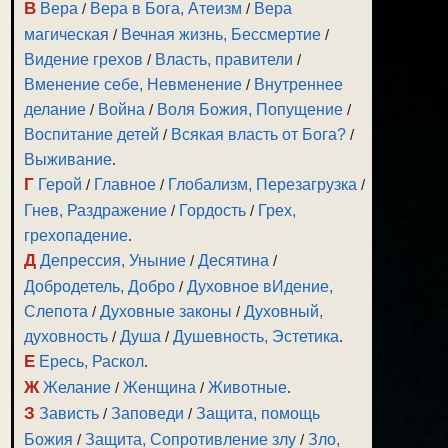
В
Вера
/
Вера в Бога, Атеизм
/
Вера
магическая
/
Вечная жизнь, Бессмертие
/
Видение грехов
/
Власть, правители
/
Вменение себе, Невменение
/
Внутреннее
делание
/
Война
/
Воля Божия, Попущение
/
Воспитание детей
/
Всякая власть от Бога?
/
Выживание
.
Г
Герой
/
Главное
/
Глобализм, Перезагрузка
/
Гнев, Раздражение
/
Гордость
/
Грех,
грехопадение
.
Д
Депрессия, Уныние
/
Десятина
/
Добродетель, Добро
/
Духовное вИдение,
Слепота
/
Духовные законы
/
Духовный,
духовность
/
Душа
/
Душевность, Эстетика
.
Е
Ересь, Раскол
.
Ж
Желание
/
Женщина
/
Животные
.
З
Зависть
/
Заповеди
/
Защита, помощь
Божия
/
Защита, Сопротивление злу
/
Зло,