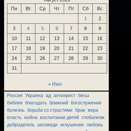
Пн
Вт
Ср
Чт
Пт
Сб
Вс
1
2
3
4
5
6
7
8
9
10
11
12
13
14
15
16
17
18
19
20
21
22
23
24
25
26
27
28
29
30
31
« Июл
Россия
Украина
ад
антихрист
бесы
библия
благодать
ближний
богослужение
болезнь
борьба со страстями
брак
вера
власть
война
воспитание детей
глобализм
добродетель
заповеди
искушение
любовь