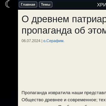
☾
Перейти
ХР
Главная
Темы
к
О древнем патриа
содержимому
пропаганда об это
06.07.2024
|
о.Серафим.
Пропаганда извратила наши представл
Общество древнее и современное; тех