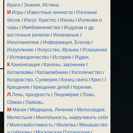
Враги
/
Знание, Истина
.
И
Игры
/
Известные личности
/
Изгнание
бесов
/
Иисус Христос
/
Иконы
/
Иллюзии и
чары
/
Имябожничество
/
Индуизм и др.
восточные религии
/
Иноверные
/
Инопланетяне
/
Информация, Блогер
/
Искупление
/
Искусство, Музыка
/
Искушение
/
Исповедничество
/
История
/
Иудеи
.
К
Канонизация
/
Каноны, законники
/
Катаклизмы
/
Катакомбники
/
Католичество
/
Колдовство, Суеверия
/
Конец света
/
Крест
/
Крещение
/
Крещение детей
/
Курение
.
Л
Лень, праздность
/
Лицемерие
/
Ложь,
Обман
/
Любовь
.
М
Магия
/
Медицина, Лечение
/
Милосердие,
Милостыня
/
Мнительность, накручивать себя
/
Многозаботливость
/
Молитва
/
Монашество
и соблазны
/
Московская Патриархия
/