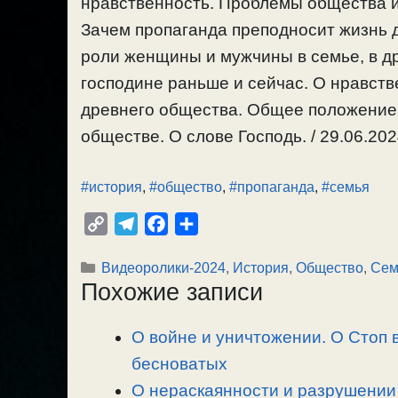
нравственность. Проблемы общества 
Зачем пропаганда преподносит жизнь д
роли женщины и мужчины в семье, в д
господине раньше и сейчас. О нравст
древнего общества. Общее положение 
обществе. О слове Господь. / 29.06.202
#история
,
#общество
,
#пропаганда
,
#семья
C
T
F
О
o
e
a
т
Рубрики
Видеоролики-2024
,
История
,
Общество
,
Сем
p
l
c
п
Похожие записи
y
e
e
р
L
g
b
а
О войне и уничтожении. О Стоп 
i
r
o
в
n
бесноватых
a
o
и
k
m
k
т
О нераскаянности и разрушении 