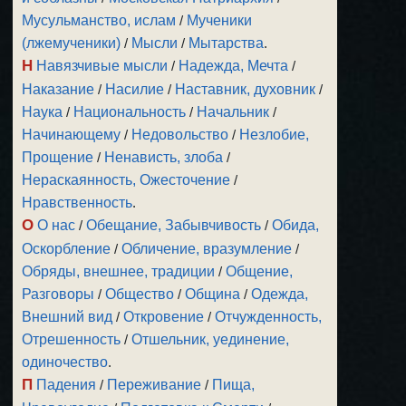
Мусульманство, ислам
/
Мученики
(лжемученики)
/
Мысли
/
Мытарства
.
Н
Навязчивые мысли
/
Надежда, Мечта
/
Наказание
/
Насилие
/
Наставник, духовник
/
Наука
/
Национальность
/
Начальник
/
Начинающему
/
Недовольство
/
Незлобие,
Прощение
/
Ненависть, злоба
/
Нераскаянность, Ожесточение
/
Нравственность
.
О
О нас
/
Обещание, Забывчивость
/
Обида,
Оскорбление
/
Обличение, вразумление
/
Обряды, внешнее, традиции
/
Общение,
Разговоры
/
Общество
/
Община
/
Одежда,
Внешний вид
/
Откровение
/
Отчужденность,
Отрешенность
/
Отшельник, уединение,
одиночество
.
П
Падения
/
Переживание
/
Пища,