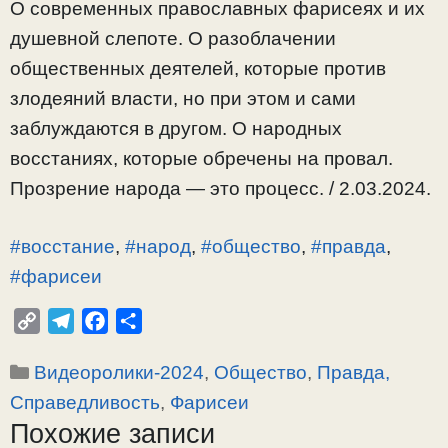
О современных православных фарисеях и их
душевной слепоте. О разоблачении
общественных деятелей, которые против
злодеяний власти, но при этом и сами
заблуждаются в другом. О народных
восстаниях, которые обречены на провал.
Прозрение народа — это процесс. / 2.03.2024.
#восстание
,
#народ
,
#общество
,
#правда
,
#фарисеи
C
T
F
О
o
e
a
т
Рубрики
Видеоролики-2024
,
Общество
,
Правда,
p
l
c
п
y
e
e
р
Справедливость
,
Фарисеи
L
g
b
а
Похожие записи