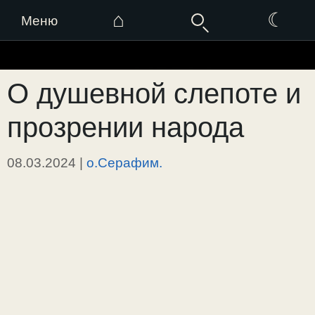
⌂
☾
Меню
Перейти
к
О душевной слепоте и
содержимому
прозрении народа
08.03.2024
|
о.Серафим.