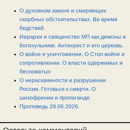
i
r
o
в
n
a
o
и
О духовном законе и смиряющих
k
m
k
т
скорбных обстоятельствах. Во время
ь
бедствий.
Иерархи и священство МП как демоны и
богохульники. Антихрист и его церковь.
О войне и уничтожении. О Стоп войне и
сопротивлении. О власти одержимых и
бесноватых
О нераскаянности и разрушении
России. Готовься к смерти. О
шизофрении и пропаганде.
Проповедь 28.06.2026.