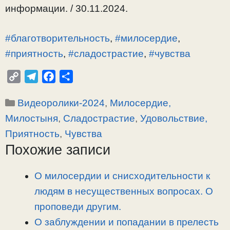
информации. / 30.11.2024.
#благотворительность
,
#милосердие
,
#приятность
,
#сладострастие
,
#чувства
C
T
F
О
o
e
a
т
Рубрики
Видеоролики-2024
,
Милосердие,
p
l
c
п
y
e
e
р
Милостыня
,
Сладострастие
,
Удовольствие,
L
g
b
а
Приятность
,
Чувства
i
r
o
в
Похожие записи
n
a
o
и
k
m
k
т
О милосердии и снисходительности к
ь
людям в несущественных вопросах. О
проповеди другим.
О заблуждении и попадании в прелесть