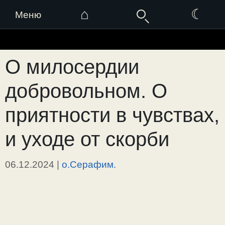
⌂
☾
Меню
Перейти
к
О милосердии
содержимому
добровольном. О
приятности в чувствах,
и уходе от скорби
06.12.2024
|
о.Серафим.