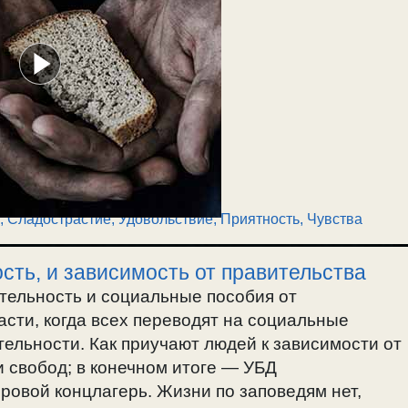
,
Сладострастие
,
Удовольствие, Приятность
,
Чувства
ть, и зависимость от правительства
тельность и социальные пособия от
асти, когда всех переводят на социальные
ельности. Как приучают людей к зависимости от
и свобод; в конечном итоге — УБД
ровой концлагерь. Жизни по заповедям нет,