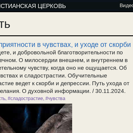
ИСТИАНСКАЯ ЦЕРКОВЬ
Виде
ть
риятности в чувствах, и уходе от скорби
ете, и добровольной благотворительности по
вечном. О милосердии внешнем, и внутреннем в
етельному чувству, когда оно не ощущается. Об
увствах и сладострастии. Обучительные
стие ведет к скорби и депрессии. Путь ухода от
елания. О духовной информации. / 30.11.2024.
сть
,
#сладострастие
,
#чувства