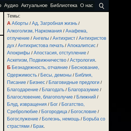
о
Аудио
Актуальное
Библиотека
О нас
Темы:
А
Аборты
/
Ад, Загробная жизнь
/
Алкоголизм, Наркомания
/
Анафема,
отлучение
/
Ангелы
/
Антихрист
/
Антихристов
дух
/
Антихристова печать
/
Апокалипсис
/
Апокрифы
/
Апостасия, отступление
/
Аскетизм, Подвижничество
/
Астрология
.
Б
Безнадежность, отчаяние
/
Беснование,
Одержимость
/
Бесы, демоны
/
Библия,
Писание
/
Бизнес
/
Благовидные предлоги
/
Благодарение
/
Благодать
/
Благоразумие
/
Благословение, благополучие
/
Ближний
/
Блуд, извращения
/
Бог
/
Богатство,
Сребролюбие
/
Богородица
/
Богословие
/
Богослужение
/
Болезнь, немощь
/
Борьба со
страстями
/
Брак
.