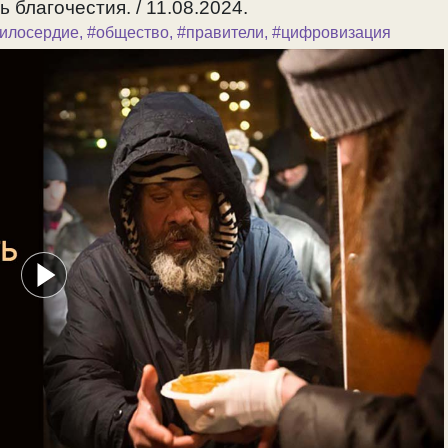
благочестия. / 11.08.2024.
илосердие
,
#общество
,
#правители
,
#цифровизация