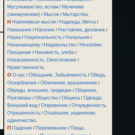
Мусульманство, ислам
/
Мученики
(лжемученики)
/
Мысли
/
Мытарства
.
Н
Навязчивые мысли
/
Надежда, Мечта
/
Наказание
/
Насилие
/
Наставник, духовник
/
Наука
/
Национальность
/
Начальник
/
Начинающему
/
Недовольство
/
Незлобие,
Прощение
/
Ненависть, злоба
/
Нераскаянность, Ожесточение
/
Нравственность
.
О
О нас
/
Обещание, Забывчивость
/
Обида,
Оскорбление
/
Обличение, вразумление
/
Обряды, внешнее, традиции
/
Общение,
Разговоры
/
Общество
/
Община
/
Одежда,
Внешний вид
/
Откровение
/
Отчужденность,
Отрешенность
/
Отшельник, уединение,
одиночество
.
П
Падения
/
Переживание
/
Пища,