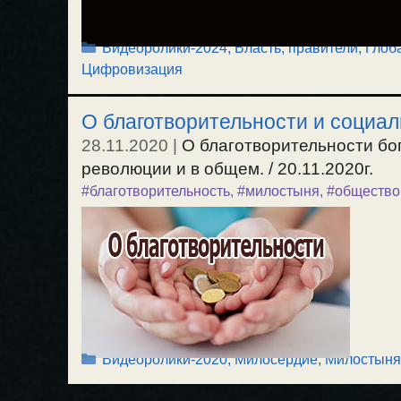
Рубрики
Видеоролики-2024
,
Власть, правители
,
Глоб
Цифровизация
О благотворительности и социа
28.11.2020
|
О благотворительности бо
революции и в общем. / 20.11.2020г.
#благотворительность
,
#милостыня
,
#общество
Рубрики
Видеоролики-2020
,
Милосердие, Милостыня