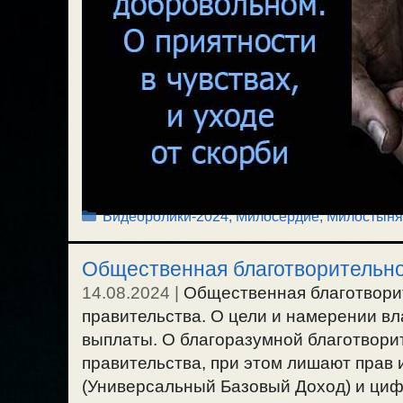
Рубрики
Видеоролики-2024
,
Милосердие, Милостыня
Общественная благотворительнос
14.08.2024
|
Общественная благотвори
правительства. О цели и намерении вл
выплаты. О благоразумной благотворит
правительства, при этом лишают прав 
(Универсальный Базовый Доход) и циф