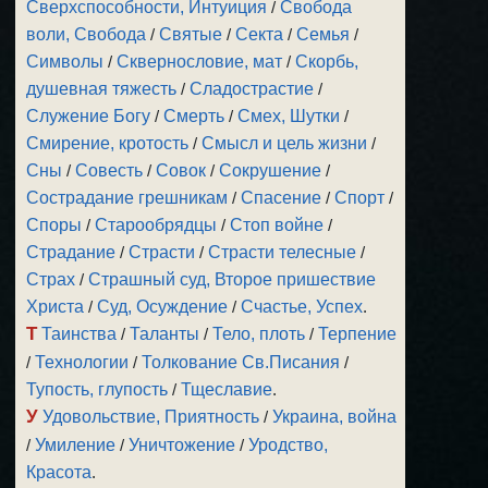
Сверхспособности, Интуиция
/
Свобода
воли, Свобода
/
Святые
/
Секта
/
Семья
/
Символы
/
Сквернословие, мат
/
Скорбь,
душевная тяжесть
/
Сладострастие
/
Служение Богу
/
Смерть
/
Смех, Шутки
/
Смирение, кротость
/
Смысл и цель жизни
/
Сны
/
Совесть
/
Совок
/
Сокрушение
/
Сострадание грешникам
/
Спасение
/
Спорт
/
Споры
/
Старообрядцы
/
Стоп войне
/
Страдание
/
Страсти
/
Страсти телесные
/
Страх
/
Страшный суд, Второе пришествие
Христа
/
Суд, Осуждение
/
Счастье, Успех
.
Т
Таинства
/
Таланты
/
Тело, плоть
/
Терпение
/
Технологии
/
Толкование Св.Писания
/
Тупость, глупость
/
Тщеславие
.
У
Удовольствие, Приятность
/
Украина, война
/
Умиление
/
Уничтожение
/
Уродство,
Красота
.