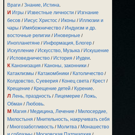
Враги
/
Знание, Истина
.
И
Игры
/
Известные личности
/
Изгнание
бесов
/
Иисус Христос
/
Иконы
/
Иллюзии и
чары
/
Имябожничество
/
Индуизм и др.
восточные религии
/
Иноверные
/
Инопланетяне
/
Информация, Блогер
/
Искупление
/
Искусство, Музыка
/
Искушение
/
Исповедничество
/
История
/
Иудеи
.
К
Канонизация
/
Каноны, законники
/
Катаклизмы
/
Катакомбники
/
Католичество
/
Колдовство, Суеверия
/
Конец света
/
Крест
/
Крещение
/
Крещение детей
/
Курение
.
Л
Лень, праздность
/
Лицемерие
/
Ложь,
Обман
/
Любовь
.
М
Магия
/
Медицина, Лечение
/
Милосердие,
Милостыня
/
Мнительность, накручивать себя
/
Многозаботливость
/
Молитва
/
Монашество
и соблазны
/
Московская Патриархия
/