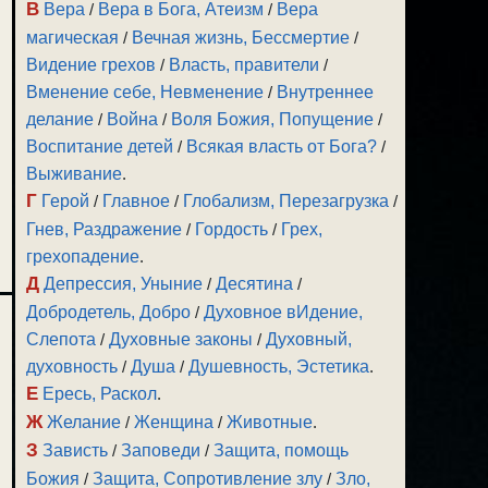
В
Вера
/
Вера в Бога, Атеизм
/
Вера
магическая
/
Вечная жизнь, Бессмертие
/
Видение грехов
/
Власть, правители
/
Вменение себе, Невменение
/
Внутреннее
делание
/
Война
/
Воля Божия, Попущение
/
Воспитание детей
/
Всякая власть от Бога?
/
Выживание
.
Г
Герой
/
Главное
/
Глобализм, Перезагрузка
/
Гнев, Раздражение
/
Гордость
/
Грех,
грехопадение
.
Д
Депрессия, Уныние
/
Десятина
/
Добродетель, Добро
/
Духовное вИдение,
Слепота
/
Духовные законы
/
Духовный,
духовность
/
Душа
/
Душевность, Эстетика
.
Е
Ересь, Раскол
.
Ж
Желание
/
Женщина
/
Животные
.
З
Зависть
/
Заповеди
/
Защита, помощь
Божия
/
Защита, Сопротивление злу
/
Зло,