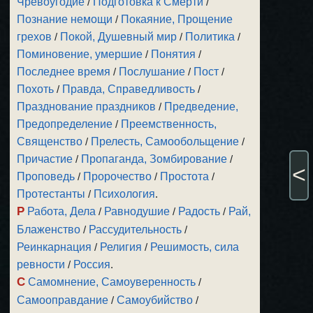
Чревоугодие
/
Подготовка к Смерти
/
Познание немощи
/
Покаяние, Прощение
грехов
/
Покой, Душевный мир
/
Политика
/
Поминовение, умершие
/
Понятия
/
Последнее время
/
Послушание
/
Пост
/
Похоть
/
Правда, Справедливость
/
Празднование праздников
/
Предведение,
Предопределение
/
Преемственность,
Священство
/
Прелесть, Самообольщение
/
Причастие
/
Пропаганда, Зомбирование
/
<
Проповедь
/
Пророчество
/
Простота
/
Протестанты
/
Психология
.
Р
Работа, Дела
/
Равнодушие
/
Радость
/
Рай,
Блаженство
/
Рассудительность
/
Реинкарнация
/
Религия
/
Решимость, сила
ревности
/
Россия
.
С
Самомнение, Самоуверенность
/
Самооправдание
/
Самоубийство
/