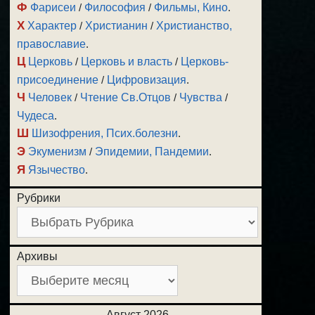
Ф
Фарисеи
/
Философия
/
Фильмы, Кино
.
Х
Характер
/
Христианин
/
Христианство,
православие
.
Ц
Церковь
/
Церковь и власть
/
Церковь-
присоединение
/
Цифровизация
.
Ч
Человек
/
Чтение Св.Отцов
/
Чувства
/
Чудеса
.
Ш
Шизофрения, Псих.болезни
.
Э
Экуменизм
/
Эпидемии, Пандемии
.
Я
Язычество
.
Рубрики
Архивы
Август 2026