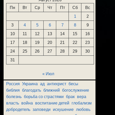
Пн
Вт
Ср
Чт
Пт
Сб
Вс
1
2
3
4
5
6
7
8
9
10
11
12
13
14
15
16
17
18
19
20
21
22
23
24
25
26
27
28
29
30
31
« Июл
Россия
Украина
ад
антихрист
бесы
библия
благодать
ближний
богослужение
болезнь
борьба со страстями
брак
вера
власть
война
воспитание детей
глобализм
добродетель
заповеди
искушение
любовь