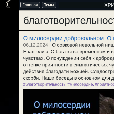
☾
Перейти
ХР
Главная
Темы
к
благотворительнос
содержимому
О милосердии добровольном. О п
06.12.2024
|
О совковой невольной нищ
Евангелию. О богатстве временном и 
чувствах. О понуждении себя к доброд
оттенке приятности в симпатических ч
действия благодати Божией. Сладостра
скорби. Наши беседы в основном для д
#благотворительность
,
#милосердие
,
#приятно