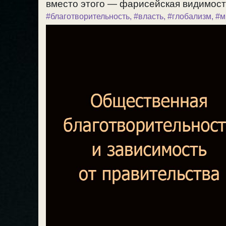
вместо этого — фарисейская видимость 
#благотворительность
,
#власть
,
#глобализм
,
#м