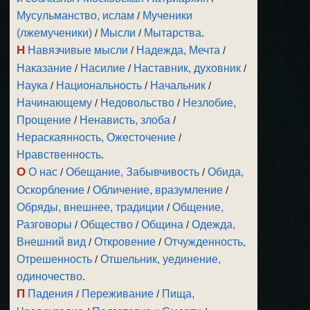
Мусульманство, ислам
/
Мученики
(лжемученики)
/
Мысли
/
Мытарства
.
Н
Навязчивые мысли
/
Надежда, Мечта
/
Наказание
/
Насилие
/
Наставник, духовник
/
Наука
/
Национальность
/
Начальник
/
Начинающему
/
Недовольство
/
Незлобие,
Прощение
/
Ненависть, злоба
/
Нераскаянность, Ожесточение
/
Нравственность
.
О
О нас
/
Обещание, Забывчивость
/
Обида,
Оскорбление
/
Обличение, вразумление
/
Обряды, внешнее, традиции
/
Общение,
Разговоры
/
Общество
/
Община
/
Одежда,
Внешний вид
/
Откровение
/
Отчужденность,
Отрешенность
/
Отшельник, уединение,
одиночество
.
П
Падения
/
Переживание
/
Пища,