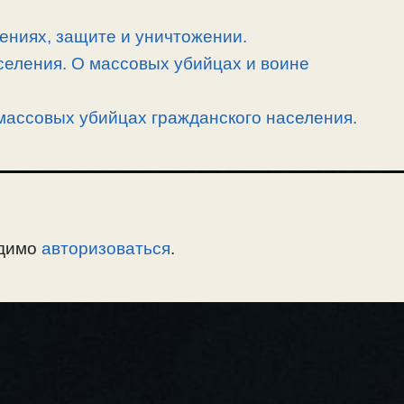
ениях, защите и уничтожении.
селения. О массовых убийцах и воине
массовых убийцах гражданского населения.
одимо
авторизоваться
.