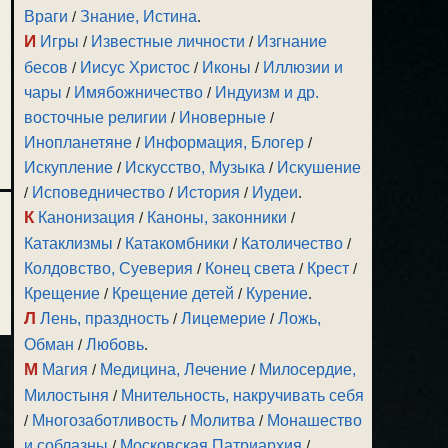
Враги
/
Знание, Истина
.
И
Игры
/
Известные личности
/
Изгнание
бесов
/
Иисус Христос
/
Иконы
/
Иллюзии и
чары
/
Имябожничество
/
Индуизм и др.
восточные религии
/
Иноверные
/
Инопланетяне
/
Информация, Блогер
/
Искупление
/
Искусство, Музыка
/
Искушение
/
Исповедничество
/
История
/
Иудеи
.
К
Канонизация
/
Каноны, законники
/
Катаклизмы
/
Катакомбники
/
Католичество
/
Колдовство, Суеверия
/
Конец света
/
Крест
/
Крещение
/
Крещение детей
/
Курение
.
Л
Лень, праздность
/
Лицемерие
/
Ложь,
Обман
/
Любовь
.
М
Магия
/
Медицина, Лечение
/
Милосердие,
Милостыня
/
Мнительность, накручивать себя
/
Многозаботливость
/
Молитва
/
Монашество
и соблазны
/
Московская Патриархия
/