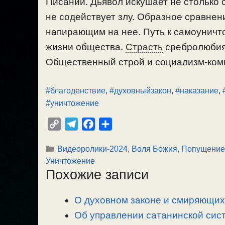
Писании. Дьявол искушает не столько ск
не содействует злу. Образное сравне
напирающим на нее. Путь к самоуничто
жизни общества.
Страсть
сребролюбия
Общественный строй и социализм-комму
#благоденствие
,
#духовныйзакон
,
#наказание
,
#уничтожение
C
T
F
О
o
e
a
т
Рубрики
Видеоролики-2024
,
Воля Божия, Попущение
p
l
c
п
Уничтожение
y
e
e
р
Похожие записи
L
g
b
а
i
r
o
в
О духовном законе и смиряющих 
n
a
o
и
Об управлении сатанинской сист
k
m
k
т