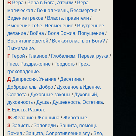
В
Вера
/
Вера в Бога, Атеизм
/
Вера
магическая
/
Вечная жизнь, Бессмертие
/
Видение грехов
/
Власть, правители
/
Вменение себе, Невменение
/
Внутреннее
делание
/
Война
/
Воля Божия, Попущение
/
Воспитание детей
/
Всякая власть от Бога?
/
Выживание
.
Г
Герой
/
Главное
/
Глобализм, Перезагрузка
/
Гнев, Раздражение
/
Гордость
/
Грех,
грехопадение
.
Д
Депрессия, Уныние
/
Десятина
/
Добродетель, Добро
/
Духовное вИдение,
Слепота
/
Духовные законы
/
Духовный,
духовность
/
Душа
/
Душевность, Эстетика
.
Е
Ересь, Раскол
.
Ж
Желание
/
Женщина
/
Животные
.
З
Зависть
/
Заповеди
/
Защита, помощь
Божия
/
Защита, Сопротивление злу
/
Зло,