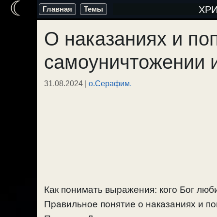
☾
Перейти
ХР
Главная
Темы
к
О наказаниях и по
содержимому
самоуничтожении и
31.08.2024
|
о.Серафим.
Как понимать выражения: кого Бог люби
Правильное понятие о наказаниях и по