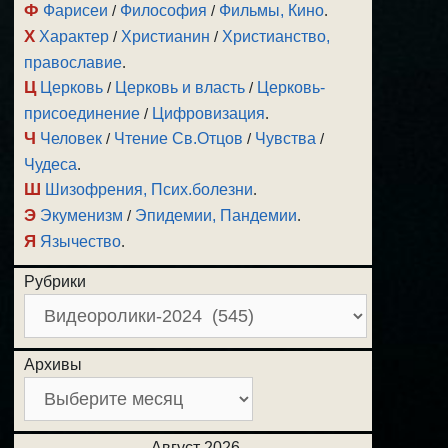
Ф
Фарисеи
/
Философия
/
Фильмы, Кино
.
Х
Характер
/
Христианин
/
Христианство,
православие
.
Ц
Церковь
/
Церковь и власть
/
Церковь-
присоединение
/
Цифровизация
.
Ч
Человек
/
Чтение Св.Отцов
/
Чувства
/
Чудеса
.
Ш
Шизофрения, Псих.болезни
.
Э
Экуменизм
/
Эпидемии, Пандемии
.
Я
Язычество
.
Рубрики
Архивы
Август 2026