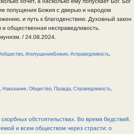
олько хочет, а насколько ему попускает Бог. Бог
ние попущения Божия с дверью и народом
жению, и путь к благоденствию. Духовный закон
 и общественная несправедливость.
низм. / 24.08.2024.
#общество
,
#попущениеБожие
,
#справедливость
,
,
Наказание
,
Общество
,
Правда, Справедливость
,
скорбных обстоятельствах. Во время бедствий.
емой и всем обществом через страсти; о