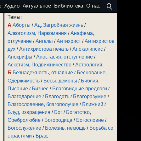
о
Аудио
Актуальное
Библиотека
О нас
Темы:
А
Аборты
/
Ад, Загробная жизнь
/
Алкоголизм, Наркомания
/
Анафема,
отлучение
/
Ангелы
/
Антихрист
/
Антихристов
дух
/
Антихристова печать
/
Апокалипсис
/
Апокрифы
/
Апостасия, отступление
/
Аскетизм, Подвижничество
/
Астрология
.
Б
Безнадежность, отчаяние
/
Беснование,
Одержимость
/
Бесы, демоны
/
Библия,
Писание
/
Бизнес
/
Благовидные предлоги
/
Благодарение
/
Благодать
/
Благоразумие
/
Благословение, благополучие
/
Ближний
/
Блуд, извращения
/
Бог
/
Богатство,
Сребролюбие
/
Богородица
/
Богословие
/
Богослужение
/
Болезнь, немощь
/
Борьба со
страстями
/
Брак
.