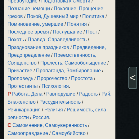
Чревоугодие
/
Подготовка к Смерти
/
Познание немощи
/
Покаяние, Прощение
грехов
/
Покой, Душевный мир
/
Политика
/
Поминовение, умершие
/
Понятия
/
Последнее время
/
Послушание
/
Пост
/
Похоть
/
Правда, Справедливость
/
Празднование праздников
/
Предведение,
Предопределение
/
Преемственность,
Священство
/
Прелесть, Самообольщение
/
Причастие
/
Пропаганда, Зомбирование
/
<
Проповедь
/
Пророчество
/
Простота
/
Протестанты
/
Психология
.
Р
Работа, Дела
/
Равнодушие
/
Радость
/
Рай,
Блаженство
/
Рассудительность
/
Реинкарнация
/
Религия
/
Решимость, сила
ревности
/
Россия
.
С
Самомнение, Самоуверенность
/
Самооправдание
/
Самоубийство
/