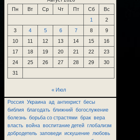
Пн
Вт
Ср
Чт
Пт
Сб
Вс
1
2
3
4
5
6
7
8
9
10
11
12
13
14
15
16
17
18
19
20
21
22
23
24
25
26
27
28
29
30
31
« Июл
Россия
Украина
ад
антихрист
бесы
библия
благодать
ближний
богослужение
болезнь
борьба со страстями
брак
вера
власть
война
воспитание детей
глобализм
добродетель
заповеди
искушение
любовь