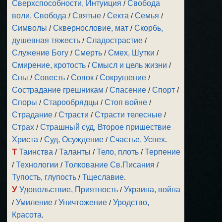
Сверхспособности, Интуиция
/
Свобода
воли, Свобода
/
Святые
/
Секта
/
Семья
/
Символы
/
Сквернословие, мат
/
Скорбь,
душевная тяжесть
/
Сладострастие
/
Служение Богу
/
Смерть
/
Смех, Шутки
/
Смирение, кротость
/
Смысл и цель жизни
/
Сны
/
Совесть
/
Совок
/
Сокрушение
/
Сострадание грешникам
/
Спасение
/
Спорт
/
Споры
/
Старообрядцы
/
Стоп войне
/
Страдание
/
Страсти
/
Страсти телесные
/
Страх
/
Страшный суд, Второе пришествие
Христа
/
Суд, Осуждение
/
Счастье, Успех
.
Т
Таинства
/
Таланты
/
Тело, плоть
/
Терпение
/
Технологии
/
Толкование Св.Писания
/
Тупость, глупость
/
Тщеславие
.
У
Удовольствие, Приятность
/
Украина, война
/
Умиление
/
Уничтожение
/
Уродство,
Красота
.