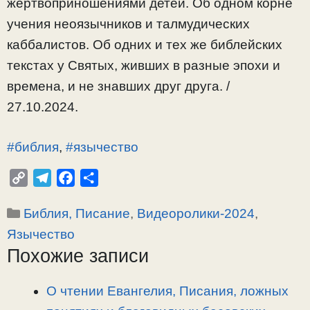
жертвоприношениями детей. Об одном корне
учения неоязычников и талмудических
каббалистов. Об одних и тех же библейских
текстах у Святых, живших в разные эпохи и
времена, и не знавших друг друга. /
27.10.2024.
#библия
,
#язычество
C
T
F
О
o
e
a
т
Рубрики
Библия, Писание
,
Видеоролики-2024
,
p
l
c
п
y
e
e
р
Язычество
L
g
b
а
Похожие записи
i
r
o
в
n
a
o
и
О чтении Евангелия, Писания, ложных
k
m
k
т