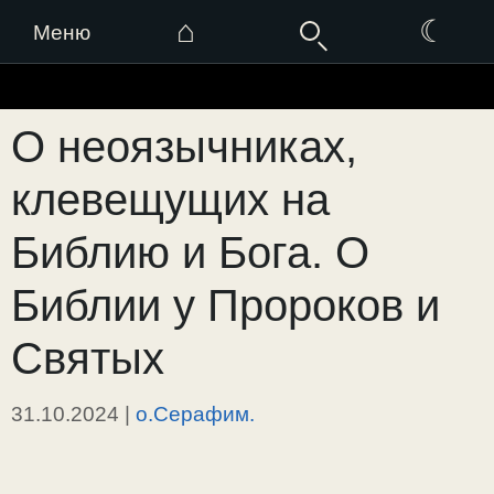
⌂
☾
Меню
Перейти
к
О неоязычниках,
содержимому
клевещущих на
Библию и Бога. О
Библии у Пророков и
Святых
31.10.2024
|
о.Серафим.