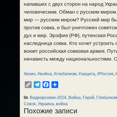
напавших с двух сторон на народ Укр
человеческим. Обман с русским миром.
мир — русским миром? Русский мир бы
против совка, и был уничтожен советск
дух и мир. Эрэфия (РФ), путинская Рос
наследница совка. Кто хочет устроить 
воюет российская совковая армия. Пут
ненависть между национальностями. О 
#воин
,
#война
,
#глобализм
,
#защита
,
#Россия
,
C
T
F
О
o
e
a
т
Рубрики
Видеоролики-2024
,
Война
,
Герой
,
Глобализм
p
l
c
п
Совок
,
Украина, война
y
e
e
р
Похожие записи
L
g
b
а