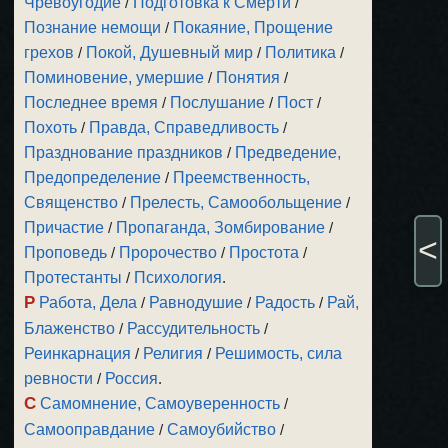
Чревоугодие
/
Подготовка к Смерти
/
Познание немощи
/
Покаяние, Прощение
грехов
/
Покой, Душевный мир
/
Политика
/
Поминовение, умершие
/
Понятия
/
Последнее время
/
Послушание
/
Пост
/
Похоть
/
Правда, Справедливость
/
Празднование праздников
/
Предведение,
Предопределение
/
Преемственность,
Священство
/
Прелесть, Самообольщение
/
Причастие
/
Пропаганда, Зомбирование
/
<
Проповедь
/
Пророчество
/
Простота
/
Протестанты
/
Психология
.
Р
Работа, Дела
/
Равнодушие
/
Радость
/
Рай,
Блаженство
/
Рассудительность
/
Реинкарнация
/
Религия
/
Решимость, сила
ревности
/
Россия
.
С
Самомнение, Самоуверенность
/
Самооправдание
/
Самоубийство
/