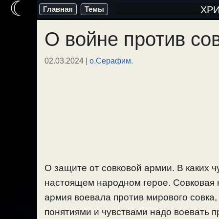
☾
Перейти
ХР
Главная
Темы
к
О войне против со
содержимому
02.03.2024
|
о.Серафим.
О защите от совковой армии. В каких 
настоящем народном герое. Совковая 
армия воевала против мирового совка,
понятиями и чувствами надо воевать п