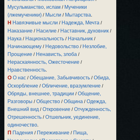
Мусульманство, ислам
/
Мученики
(лжемученики)
/
Мысли
/
Мытарства
.
Н
Навязчивые мысли
/
Надежда, Мечта
/
Наказание
/
Насилие
/
Наставник, духовник
/
Наука
/
Национальность
/
Начальник
/
Начинающему
/
Недовольство
/
Незлобие,
Прощение
/
Ненависть, злоба
/
Нераскаянность, Ожесточение
/
Нравственность
.
О
О нас
/
Обещание, Забывчивость
/
Обида,
Оскорбление
/
Обличение, вразумление
/
Обряды, внешнее, традиции
/
Общение,
Разговоры
/
Общество
/
Община
/
Одежда,
Внешний вид
/
Откровение
/
Отчужденность,
Отрешенность
/
Отшельник, уединение,
одиночество
.
П
Падения
/
Переживание
/
Пища,