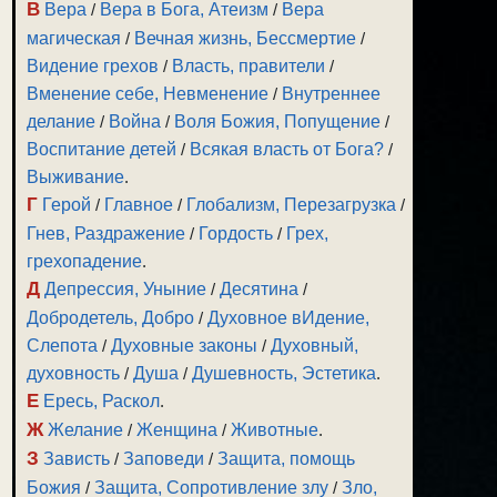
В
Вера
/
Вера в Бога, Атеизм
/
Вера
магическая
/
Вечная жизнь, Бессмертие
/
Видение грехов
/
Власть, правители
/
Вменение себе, Невменение
/
Внутреннее
делание
/
Война
/
Воля Божия, Попущение
/
Воспитание детей
/
Всякая власть от Бога?
/
Выживание
.
Г
Герой
/
Главное
/
Глобализм, Перезагрузка
/
Гнев, Раздражение
/
Гордость
/
Грех,
грехопадение
.
Д
Депрессия, Уныние
/
Десятина
/
Добродетель, Добро
/
Духовное вИдение,
Слепота
/
Духовные законы
/
Духовный,
духовность
/
Душа
/
Душевность, Эстетика
.
Е
Ересь, Раскол
.
Ж
Желание
/
Женщина
/
Животные
.
З
Зависть
/
Заповеди
/
Защита, помощь
Божия
/
Защита, Сопротивление злу
/
Зло,