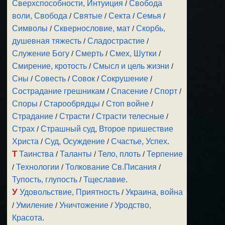
Сверхспособности, Интуиция
/
Свобода
воли, Свобода
/
Святые
/
Секта
/
Семья
/
Символы
/
Сквернословие, мат
/
Скорбь,
душевная тяжесть
/
Сладострастие
/
Служение Богу
/
Смерть
/
Смех, Шутки
/
Смирение, кротость
/
Смысл и цель жизни
/
Сны
/
Совесть
/
Совок
/
Сокрушение
/
Сострадание грешникам
/
Спасение
/
Спорт
/
Споры
/
Старообрядцы
/
Стоп войне
/
Страдание
/
Страсти
/
Страсти телесные
/
Страх
/
Страшный суд, Второе пришествие
Христа
/
Суд, Осуждение
/
Счастье, Успех
.
Т
Таинства
/
Таланты
/
Тело, плоть
/
Терпение
/
Технологии
/
Толкование Св.Писания
/
Тупость, глупость
/
Тщеславие
.
У
Удовольствие, Приятность
/
Украина, война
/
Умиление
/
Уничтожение
/
Уродство,
Красота
.