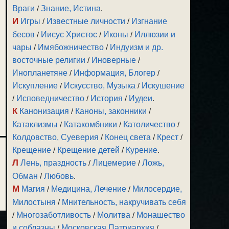
Враги
/
Знание, Истина
.
И
Игры
/
Известные личности
/
Изгнание
бесов
/
Иисус Христос
/
Иконы
/
Иллюзии и
чары
/
Имябожничество
/
Индуизм и др.
восточные религии
/
Иноверные
/
Инопланетяне
/
Информация, Блогер
/
Искупление
/
Искусство, Музыка
/
Искушение
/
Исповедничество
/
История
/
Иудеи
.
К
Канонизация
/
Каноны, законники
/
Катаклизмы
/
Катакомбники
/
Католичество
/
Колдовство, Суеверия
/
Конец света
/
Крест
/
Крещение
/
Крещение детей
/
Курение
.
Л
Лень, праздность
/
Лицемерие
/
Ложь,
Обман
/
Любовь
.
М
Магия
/
Медицина, Лечение
/
Милосердие,
Милостыня
/
Мнительность, накручивать себя
/
Многозаботливость
/
Молитва
/
Монашество
и соблазны
/
Московская Патриархия
/