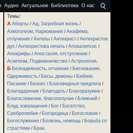
о
Аудио
Актуальное
Библиотека
О нас
Темы:
А
Аборты
/
Ад, Загробная жизнь
/
Алкоголизм, Наркомания
/
Анафема,
отлучение
/
Ангелы
/
Антихрист
/
Антихристов
дух
/
Антихристова печать
/
Апокалипсис
/
Апокрифы
/
Апостасия, отступление
/
Аскетизм, Подвижничество
/
Астрология
.
Б
Безнадежность, отчаяние
/
Беснование,
Одержимость
/
Бесы, демоны
/
Библия,
Писание
/
Бизнес
/
Благовидные предлоги
/
Благодарение
/
Благодать
/
Благоразумие
/
Благословение, благополучие
/
Ближний
/
Блуд, извращения
/
Бог
/
Богатство,
Сребролюбие
/
Богородица
/
Богословие
/
Богослужение
/
Болезнь, немощь
/
Борьба со
страстями
/
Брак
.