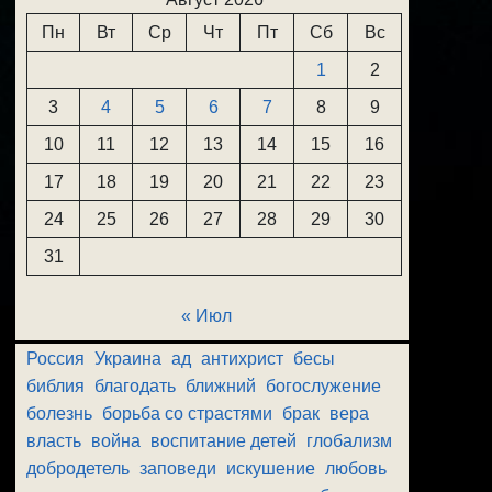
Пн
Вт
Ср
Чт
Пт
Сб
Вс
1
2
3
4
5
6
7
8
9
10
11
12
13
14
15
16
17
18
19
20
21
22
23
24
25
26
27
28
29
30
31
« Июл
Россия
Украина
ад
антихрист
бесы
библия
благодать
ближний
богослужение
болезнь
борьба со страстями
брак
вера
власть
война
воспитание детей
глобализм
добродетель
заповеди
искушение
любовь