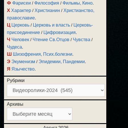
Ф
Фарисеи
/
Философия
/
Фильмы, Кино
.
Х
Характер
/
Христианин
/
Христианство,
православие
.
Ц
Церковь
/
Церковь и власть
/
Церковь-
присоединение
/
Цифровизация
.
Ч
Человек
/
Чтение Св.Отцов
/
Чувства
/
Чудеса
.
Ш
Шизофрения, Псих.болезни
.
Э
Экуменизм
/
Эпидемии, Пандемии
.
Я
Язычество
.
Рубрики
Архивы
Август 2026