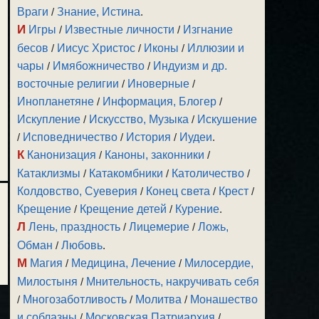
Враги
/
Знание, Истина
.
И
Игры
/
Известные личности
/
Изгнание
бесов
/
Иисус Христос
/
Иконы
/
Иллюзии и
чары
/
Имябожничество
/
Индуизм и др.
восточные религии
/
Иноверные
/
Инопланетяне
/
Информация, Блогер
/
Искупление
/
Искусство, Музыка
/
Искушение
/
Исповедничество
/
История
/
Иудеи
.
К
Канонизация
/
Каноны, законники
/
Катаклизмы
/
Катакомбники
/
Католичество
/
Колдовство, Суеверия
/
Конец света
/
Крест
/
Крещение
/
Крещение детей
/
Курение
.
Л
Лень, праздность
/
Лицемерие
/
Ложь,
Обман
/
Любовь
.
М
Магия
/
Медицина, Лечение
/
Милосердие,
Милостыня
/
Мнительность, накручивать себя
/
Многозаботливость
/
Молитва
/
Монашество
и соблазны
/
Московская Патриархия
/