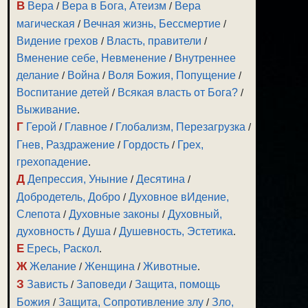
В
Вера
/
Вера в Бога, Атеизм
/
Вера
магическая
/
Вечная жизнь, Бессмертие
/
Видение грехов
/
Власть, правители
/
Вменение себе, Невменение
/
Внутреннее
делание
/
Война
/
Воля Божия, Попущение
/
Воспитание детей
/
Всякая власть от Бога?
/
Выживание
.
Г
Герой
/
Главное
/
Глобализм, Перезагрузка
/
Гнев, Раздражение
/
Гордость
/
Грех,
грехопадение
.
Д
Депрессия, Уныние
/
Десятина
/
Добродетель, Добро
/
Духовное вИдение,
Слепота
/
Духовные законы
/
Духовный,
духовность
/
Душа
/
Душевность, Эстетика
.
Е
Ересь, Раскол
.
Ж
Желание
/
Женщина
/
Животные
.
З
Зависть
/
Заповеди
/
Защита, помощь
Божия
/
Защита, Сопротивление злу
/
Зло,