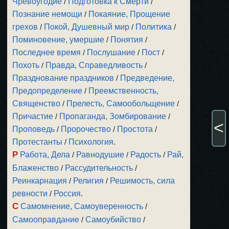
Чревоугодие
/
Подготовка к Смерти
/
Познание немощи
/
Покаяние, Прощение
грехов
/
Покой, Душевный мир
/
Политика
/
Поминовение, умершие
/
Понятия
/
Последнее время
/
Послушание
/
Пост
/
Похоть
/
Правда, Справедливость
/
Празднование праздников
/
Предведение,
Предопределение
/
Преемственность,
Священство
/
Прелесть, Самообольщение
/
Причастие
/
Пропаганда, Зомбирование
/
<
Проповедь
/
Пророчество
/
Простота
/
Протестанты
/
Психология
.
Р
Работа, Дела
/
Равнодушие
/
Радость
/
Рай,
Блаженство
/
Рассудительность
/
Реинкарнация
/
Религия
/
Решимость, сила
ревности
/
Россия
.
С
Самомнение, Самоуверенность
/
Самооправдание
/
Самоубийство
/