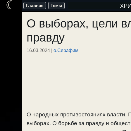
☾
Перейти
ХР
Главная
Темы
к
О выборах, цели в
содержимому
правду
16.03.2024
|
о.Серафим.
О народных противостояниях власти. 
выборах. О борьбе за правду и общест