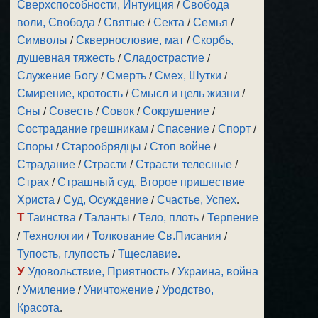
Сверхспособности, Интуиция
/
Свобода
воли, Свобода
/
Святые
/
Секта
/
Семья
/
Символы
/
Сквернословие, мат
/
Скорбь,
душевная тяжесть
/
Сладострастие
/
Служение Богу
/
Смерть
/
Смех, Шутки
/
Смирение, кротость
/
Смысл и цель жизни
/
Сны
/
Совесть
/
Совок
/
Сокрушение
/
Сострадание грешникам
/
Спасение
/
Спорт
/
Споры
/
Старообрядцы
/
Стоп войне
/
Страдание
/
Страсти
/
Страсти телесные
/
Страх
/
Страшный суд, Второе пришествие
Христа
/
Суд, Осуждение
/
Счастье, Успех
.
Т
Таинства
/
Таланты
/
Тело, плоть
/
Терпение
/
Технологии
/
Толкование Св.Писания
/
Тупость, глупость
/
Тщеславие
.
У
Удовольствие, Приятность
/
Украина, война
/
Умиление
/
Уничтожение
/
Уродство,
Красота
.