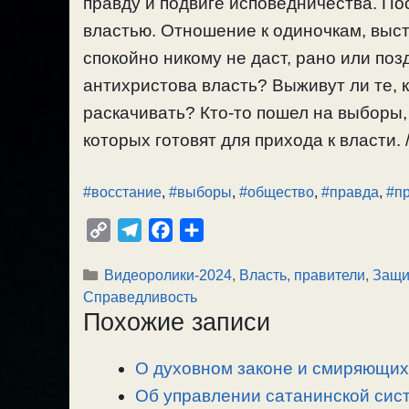
правду и подвиге исповедничества. П
властью. Отношение к одиночкам, выс
спокойно никому не даст, рано или поз
антихристова власть? Выживут ли те, к
раскачивать? Кто-то пошел на выборы, 
которых готовят для прихода к власти. /
#восстание
,
#выборы
,
#общество
,
#правда
,
#п
C
T
F
О
o
e
a
т
Рубрики
Видеоролики-2024
,
Власть, правители
,
Защи
p
l
c
п
Справедливость
y
e
e
р
Похожие записи
L
g
b
а
i
r
o
в
О духовном законе и смиряющих 
n
a
o
и
Об управлении сатанинской сист
k
m
k
т