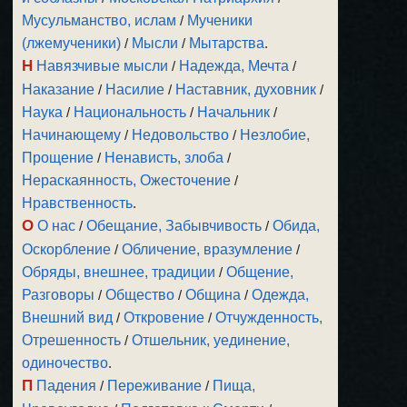
Мусульманство, ислам
/
Мученики
(лжемученики)
/
Мысли
/
Мытарства
.
Н
Навязчивые мысли
/
Надежда, Мечта
/
Наказание
/
Насилие
/
Наставник, духовник
/
Наука
/
Национальность
/
Начальник
/
Начинающему
/
Недовольство
/
Незлобие,
Прощение
/
Ненависть, злоба
/
Нераскаянность, Ожесточение
/
Нравственность
.
О
О нас
/
Обещание, Забывчивость
/
Обида,
Оскорбление
/
Обличение, вразумление
/
Обряды, внешнее, традиции
/
Общение,
Разговоры
/
Общество
/
Община
/
Одежда,
Внешний вид
/
Откровение
/
Отчужденность,
Отрешенность
/
Отшельник, уединение,
одиночество
.
П
Падения
/
Переживание
/
Пища,