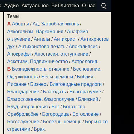
о
Аудио
Актуальное
Библиотека
О нас
Темы:
А
Аборты
/
Ад, Загробная жизнь
/
Алкоголизм, Наркомания
/
Анафема,
отлучение
/
Ангелы
/
Антихрист
/
Антихристов
дух
/
Антихристова печать
/
Апокалипсис
/
Апокрифы
/
Апостасия, отступление
/
Аскетизм, Подвижничество
/
Астрология
.
Б
Безнадежность, отчаяние
/
Беснование,
Одержимость
/
Бесы, демоны
/
Библия,
Писание
/
Бизнес
/
Благовидные предлоги
/
Благодарение
/
Благодать
/
Благоразумие
/
Благословение, благополучие
/
Ближний
/
Блуд, извращения
/
Бог
/
Богатство,
Сребролюбие
/
Богородица
/
Богословие
/
Богослужение
/
Болезнь, немощь
/
Борьба со
страстями
/
Брак
.