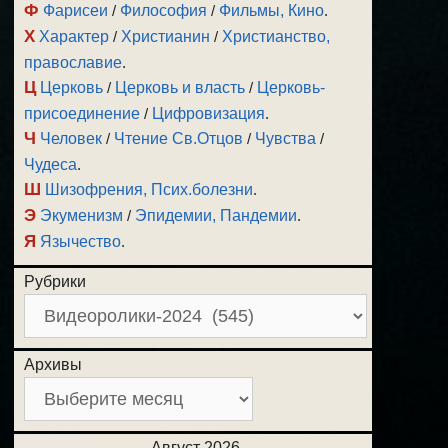
Ф
Фарисеи
/
Философия
/
Фильмы, Кино
.
Х
Характер
/
Христианин
/
Христианство,
православие
.
Ц
Церковь
/
Церковь и власть
/
Церковь-
присоединение
/
Цифровизация
.
Ч
Человек
/
Чтение Св.Отцов
/
Чувства
/
Чудеса
.
Ш
Шизофрения, Псих.болезни
.
Э
Экуменизм
/
Эпидемии, Пандемии
.
Я
Язычество
.
Рубрики
Архивы
Август 2026