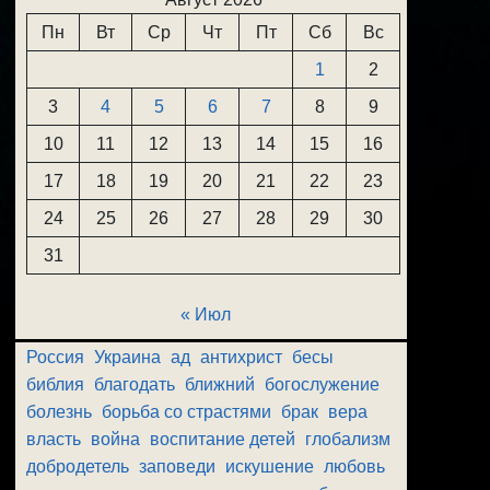
Пн
Вт
Ср
Чт
Пт
Сб
Вс
1
2
3
4
5
6
7
8
9
10
11
12
13
14
15
16
17
18
19
20
21
22
23
24
25
26
27
28
29
30
31
« Июл
Россия
Украина
ад
антихрист
бесы
библия
благодать
ближний
богослужение
болезнь
борьба со страстями
брак
вера
власть
война
воспитание детей
глобализм
добродетель
заповеди
искушение
любовь