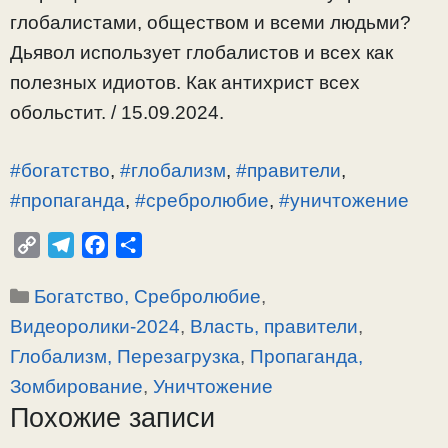
глобалистами, обществом и всеми людьми?
Дьявол использует глобалистов и всех как
полезных идиотов. Как антихрист всех
обольстит. / 15.09.2024.
#богатство
,
#глобализм
,
#правители
,
#пропаганда
,
#сребролюбие
,
#уничтожение
C
T
F
О
o
e
a
т
Рубрики
Богатство, Сребролюбие
,
p
l
c
п
y
e
e
р
Видеоролики-2024
,
Власть, правители
,
L
g
b
а
Глобализм, Перезагрузка
,
Пропаганда,
i
r
o
в
Зомбирование
,
Уничтожение
n
a
o
и
Похожие записи
k
m
k
т