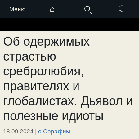
⌂
☾
Меню
Перейти
к
Об одержимых
содержимому
страстью
сребролюбия,
правителях и
глобалистах. Дьявол и
полезные идиоты
18.09.2024
|
о.Серафим.