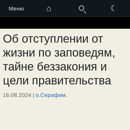
⌂
☾
Меню
Перейти
к
Об отступлении от
содержимому
жизни по заповедям,
тайне беззакония и
цели правительства
16.08.2024
|
о.Серафим.