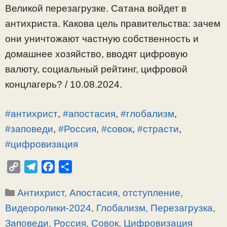
Великой перезагрузке. Сатана войдет в
антихриста. Какова цель правительства: зачем
они уничтожают частную собственность и
домашнее хозяйство, вводят цифровую
валюту, социальный рейтинг, цифровой
концлагерь? / 10.08.2024.
#антихрист
,
#апостасия
,
#глобализм
,
#заповеди
,
#Россия
,
#совок
,
#страсти
,
#цифровизация
C
T
F
О
o
e
a
т
Рубрики
Антихрист
,
Апостасия, отступление
,
p
l
c
п
y
e
e
р
Видеоролики-2024
,
Глобализм, Перезагрузка
,
L
g
b
а
Заповеди
,
Россия
,
Совок
,
Цифровизация