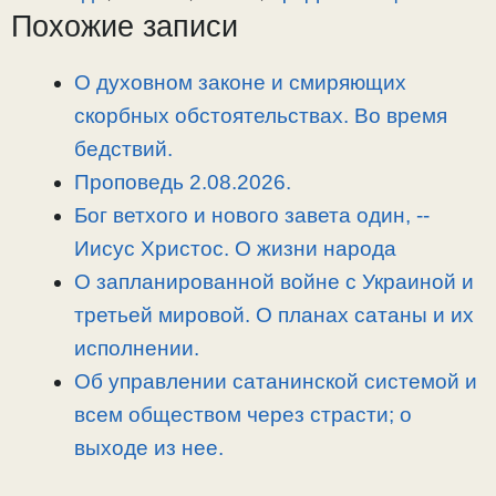
i
r
o
в
Похожие записи
n
a
o
и
k
m
k
т
О духовном законе и смиряющих
ь
скорбных обстоятельствах. Во время
бедствий.
Проповедь 2.08.2026.
Бог ветхого и нового завета один, -­
Иисус Христос. О жизни народа
О запланированной войне с Украиной и
третьей мировой. О планах сатаны и их
исполнении.
Об управлении сатанинской системой и
всем обществом через страсти; о
выходе из нее.