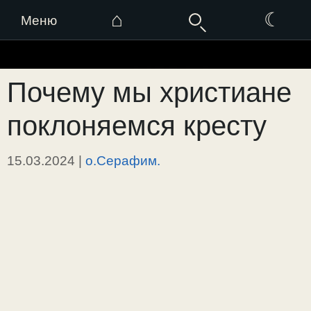
⌂
☾
Меню
Перейти
к
Почему мы христиане
содержимому
поклоняемся кресту
15.03.2024
|
о.Серафим.