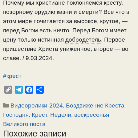
Почему мы христиане поклоняемся кресту,
позорному орудию казни и смерти? Все что в
этом мире почитается за высокое, крутое, —
перед Богом есть ничто. Перед Богом имеет
цену только истинная
добродетель
. Первое
пришествие Христа униженное; второе — во
славе. / 9.03.2024.
#крест
C
T
F
О
o
e
a
т
Рубрики
Видеоролики-2024
,
Воздвижение Креста
p
l
c
п
y
e
e
р
Господня
,
Крест
,
Недели, воскресенья
L
g
b
а
Великого поста
i
r
o
в
Похожие записи
n
a
o
и