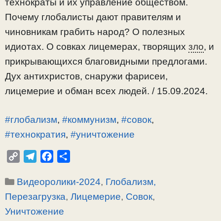
технократы и их управление обществом.
Почему глобалисты дают правителям и
чиновникам грабить народ? О полезных
идиотах. О совках лицемерах, творящих
зло
, и
прикрывающихся благовидными предлогами.
Дух антихристов, снаружи фарисеи,
лицемерие и обман всех людей. / 15.09.2024.
#глобализм
,
#коммунизм
,
#совок
,
#технократия
,
#уничтожение
C
T
F
О
o
e
a
т
Рубрики
Видеоролики-2024
,
Глобализм,
p
l
c
п
y
e
e
р
Перезагрузка
,
Лицемерие
,
Совок
,
L
g
b
а
Уничтожение
i
r
o
в