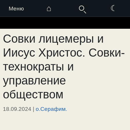
⌂
☾
Меню
Перейти
к
Совки лицемеры и
содержимому
Иисус Христос. Совки-
технократы и
управление
обществом
18.09.2024
|
о.Серафим.