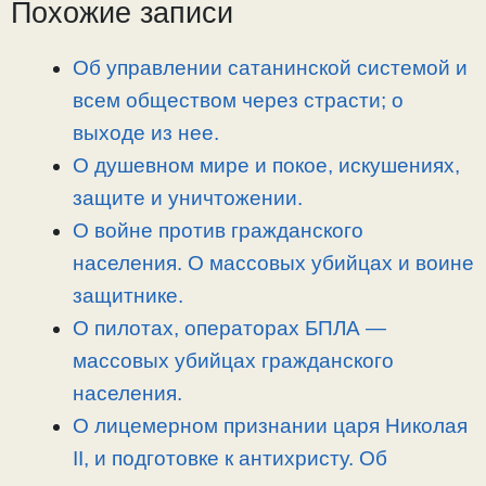
Похожие записи
n
a
o
и
k
m
k
т
Об управлении сатанинской системой и
ь
всем обществом через страсти; о
выходе из нее.
О душевном мире и покое, искушениях,
защите и уничтожении.
О войне против гражданского
населения. О массовых убийцах и воине
защитнике.
О пилотах, операторах БПЛА —
массовых убийцах гражданского
населения.
О лицемерном признании царя Николая
II, и подготовке к антихристу. Об