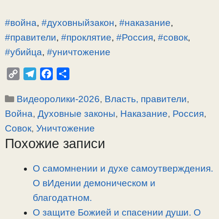
#война
,
#духовныйзакон
,
#наказание
,
#правители
,
#проклятие
,
#Россия
,
#совок
,
#убийца
,
#уничтожение
C
T
F
О
o
e
a
т
Рубрики
Видеоролики-2026
,
Власть, правители
,
p
l
c
п
y
e
e
р
Война
,
Духовные законы
,
Наказание
,
Россия
,
L
g
b
а
Совок
,
Уничтожение
i
r
o
в
Похожие записи
n
a
o
и
k
m
k
т
О самомнении и духе самоутверждения.
ь
О вИдении демоническом и
благодатном.
О защите Божией и спасении души. О