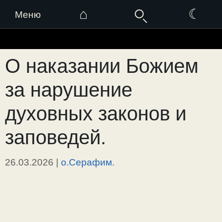
⌂
☾
Меню
Перейти
к
О наказании Божием
содержимому
за нарушение
духовных законов и
заповедей.
26.03.2026
|
о.Серафим.