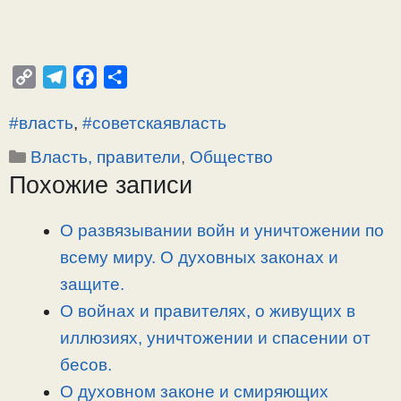
C
T
F
О
o
e
a
т
#власть
,
#советскаявласть
p
l
c
п
y
e
e
р
Рубрики
Власть, правители
,
Общество
L
g
b
а
Похожие записи
i
r
o
в
n
a
o
и
О развязывании войн и уничтожении по
k
m
k
т
всему миру. О духовных законах и
ь
защите.
О войнах и правителях, о живущих в
иллюзиях, уничтожении и спасении от
бесов.
О духовном законе и смиряющих