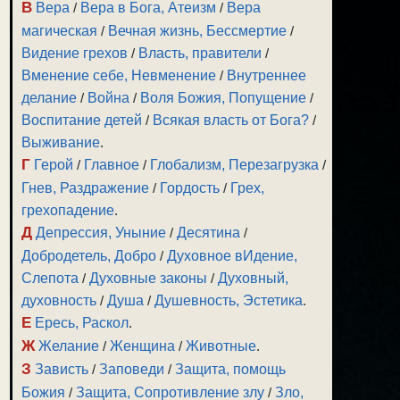
В
Вера
/
Вера в Бога, Атеизм
/
Вера
магическая
/
Вечная жизнь, Бессмертие
/
Видение грехов
/
Власть, правители
/
Вменение себе, Невменение
/
Внутреннее
делание
/
Война
/
Воля Божия, Попущение
/
Воспитание детей
/
Всякая власть от Бога?
/
Выживание
.
Г
Герой
/
Главное
/
Глобализм, Перезагрузка
/
Гнев, Раздражение
/
Гордость
/
Грех,
грехопадение
.
Д
Депрессия, Уныние
/
Десятина
/
Добродетель, Добро
/
Духовное вИдение,
Слепота
/
Духовные законы
/
Духовный,
духовность
/
Душа
/
Душевность, Эстетика
.
Е
Ересь, Раскол
.
Ж
Желание
/
Женщина
/
Животные
.
З
Зависть
/
Заповеди
/
Защита, помощь
Божия
/
Защита, Сопротивление злу
/
Зло,