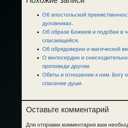
Похожие записи
y
e
e
р
L
g
b
а
Об апостольской преемственност
i
r
o
в
n
духовниках.
a
o
и
k
m
k
т
Об образе Божием и подобии в 
ь
спасающейся.
Об обрядоверии и магической ве
О милосердии и снисходительно
проповеди другим.
Обеты и отношение к ним. Богу о
спасение души.
Оставьте комментарий
Для отправки комментария вам необх