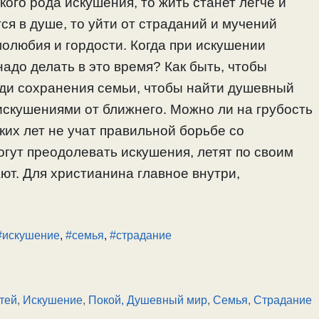
кого рода искушения, то жить станет легче и
ся в душе, то уйти от страданий и мучений
олюбия и гордости. Когда при искушении
надо делать в это время? Как быть, чтобы
ди сохранения семьи, чтобы найти душевный
 искушениями от ближнего. Можно ли на грубость
ких лет не учат правильной борьбе со
огут преодолевать искушения, летят по своим
ают. Для христианина главное внутри,
#искушение
,
#семья
,
#страдание
тей
,
Искушение
,
Покой, Душевный мир
,
Семья
,
Страдание