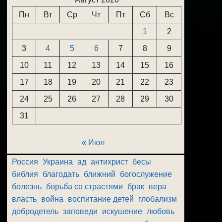
Пн
Вт
Ср
Чт
Пт
Сб
Вс
1
2
3
4
5
6
7
8
9
10
11
12
13
14
15
16
17
18
19
20
21
22
23
24
25
26
27
28
29
30
31
« Июл
Россия
Украина
ад
антихрист
бесы
библия
благодать
ближний
богослужение
болезнь
борьба со страстями
брак
вера
власть
война
воспитание детей
глобализм
добродетель
заповеди
искушение
любовь