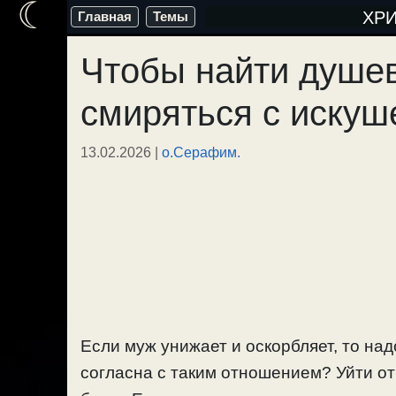
☾
Перейти
ХР
Главная
Темы
к
Чтобы найти душев
содержимому
смиряться с искуш
13.02.2026
|
о.Серафим.
Если муж унижает и оскорбляет, то над
согласна с таким отношением? Уйти от