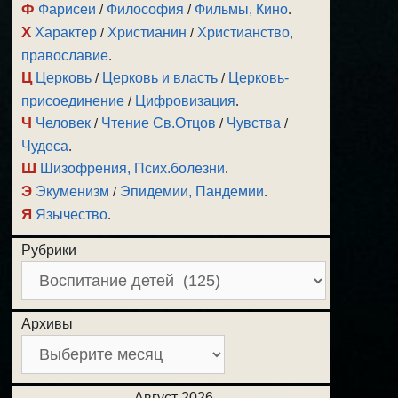
Ф
Фарисеи
/
Философия
/
Фильмы, Кино
.
Х
Характер
/
Христианин
/
Христианство,
православие
.
Ц
Церковь
/
Церковь и власть
/
Церковь-
присоединение
/
Цифровизация
.
Ч
Человек
/
Чтение Св.Отцов
/
Чувства
/
Чудеса
.
Ш
Шизофрения, Псих.болезни
.
Э
Экуменизм
/
Эпидемии, Пандемии
.
Я
Язычество
.
Рубрики
Архивы
Август 2026