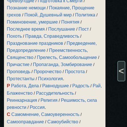
Чревоугодие
/
Подготовка к Смерти
/
Познание немощи
/
Покаяние, Прощение
грехов
/
Покой, Душевный мир
/
Политика
/
Поминовение, умершие
/
Понятия
/
Последнее время
/
Послушание
/
Пост
/
Похоть
/
Правда, Справедливость
/
Празднование праздников
/
Предведение,
Предопределение
/
Преемственность,
Священство
/
Прелесть, Самообольщение
/
Причастие
/
Пропаганда, Зомбирование
/
<
Проповедь
/
Пророчество
/
Простота
/
Протестанты
/
Психология
.
Р
Работа, Дела
/
Равнодушие
/
Радость
/
Рай,
Блаженство
/
Рассудительность
/
Реинкарнация
/
Религия
/
Решимость, сила
ревности
/
Россия
.
С
Самомнение, Самоуверенность
/
Самооправдание
/
Самоубийство
/