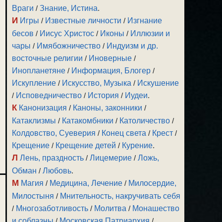
Враги
/
Знание, Истина
.
И
Игры
/
Известные личности
/
Изгнание
бесов
/
Иисус Христос
/
Иконы
/
Иллюзии и
чары
/
Имябожничество
/
Индуизм и др.
восточные религии
/
Иноверные
/
Инопланетяне
/
Информация, Блогер
/
Искупление
/
Искусство, Музыка
/
Искушение
/
Исповедничество
/
История
/
Иудеи
.
К
Канонизация
/
Каноны, законники
/
Катаклизмы
/
Катакомбники
/
Католичество
/
Колдовство, Суеверия
/
Конец света
/
Крест
/
Крещение
/
Крещение детей
/
Курение
.
Л
Лень, праздность
/
Лицемерие
/
Ложь,
Обман
/
Любовь
.
М
Магия
/
Медицина, Лечение
/
Милосердие,
Милостыня
/
Мнительность, накручивать себя
/
Многозаботливость
/
Молитва
/
Монашество
и соблазны
/
Московская Патриархия
/