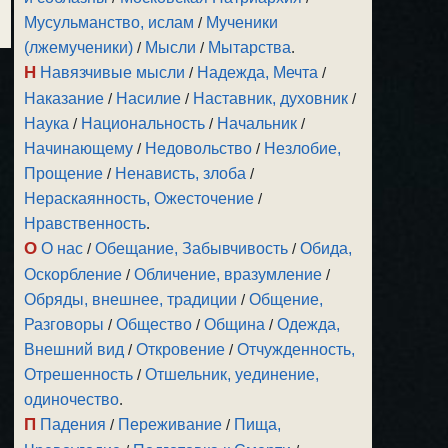
Мусульманство, ислам
/
Мученики
(лжемученики)
/
Мысли
/
Мытарства
.
Н
Навязчивые мысли
/
Надежда, Мечта
/
Наказание
/
Насилие
/
Наставник, духовник
/
Наука
/
Национальность
/
Начальник
/
Начинающему
/
Недовольство
/
Незлобие,
Прощение
/
Ненависть, злоба
/
Нераскаянность, Ожесточение
/
Нравственность
.
О
О нас
/
Обещание, Забывчивость
/
Обида,
Оскорбление
/
Обличение, вразумление
/
Обряды, внешнее, традиции
/
Общение,
Разговоры
/
Общество
/
Община
/
Одежда,
Внешний вид
/
Откровение
/
Отчужденность,
Отрешенность
/
Отшельник, уединение,
одиночество
.
П
Падения
/
Переживание
/
Пища,