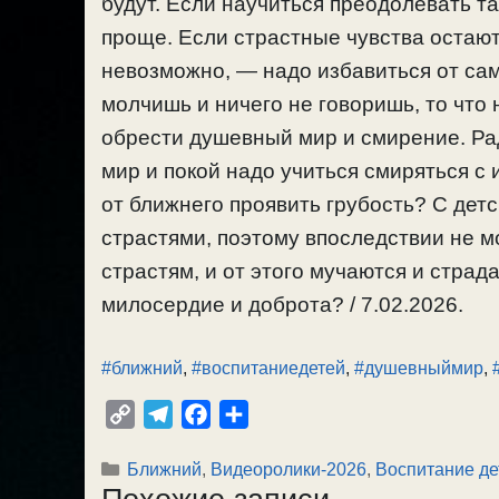
будут. Если научиться преодолевать та
проще. Если страстные чувства остают
невозможно, — надо избавиться от сам
молчишь и ничего не говоришь, то что 
обрести душевный мир и смирение. Ра
мир и покой надо учиться смиряться с
от ближнего проявить грубость? С детс
страстями, поэтому впоследствии не м
страстям, и от этого мучаются и страд
милосердие и доброта? / 7.02.2026.
#ближний
,
#воспитаниедетей
,
#душевныймир
,
C
T
F
О
o
e
a
т
Рубрики
Ближний
,
Видеоролики-2026
,
Воспитание де
p
l
c
п