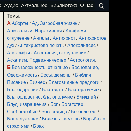
о
Аудио
Актуальное
Библиотека
О нас
Темы:
А
Аборты
/
Ад, Загробная жизнь
/
Алкоголизм, Наркомания
/
Анафема,
отлучение
/
Ангелы
/
Антихрист
/
Антихристов
дух
/
Антихристова печать
/
Апокалипсис
/
Апокрифы
/
Апостасия, отступление
/
Аскетизм, Подвижничество
/
Астрология
.
Б
Безнадежность, отчаяние
/
Беснование,
Одержимость
/
Бесы, демоны
/
Библия,
Писание
/
Бизнес
/
Благовидные предлоги
/
Благодарение
/
Благодать
/
Благоразумие
/
Благословение, благополучие
/
Ближний
/
Блуд, извращения
/
Бог
/
Богатство,
Сребролюбие
/
Богородица
/
Богословие
/
Богослужение
/
Болезнь, немощь
/
Борьба со
страстями
/
Брак
.