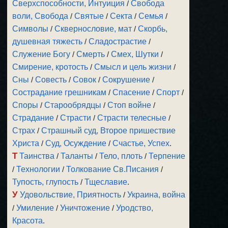
Сверхспособности, Интуиция
/
Свобода
воли, Свобода
/
Святые
/
Секта
/
Семья
/
Символы
/
Сквернословие, мат
/
Скорбь,
душевная тяжесть
/
Сладострастие
/
Служение Богу
/
Смерть
/
Смех, Шутки
/
Смирение, кротость
/
Смысл и цель жизни
/
Сны
/
Совесть
/
Совок
/
Сокрушение
/
Сострадание грешникам
/
Спасение
/
Спорт
/
Споры
/
Старообрядцы
/
Стоп войне
/
Страдание
/
Страсти
/
Страсти телесные
/
Страх
/
Страшный суд, Второе пришествие
Христа
/
Суд, Осуждение
/
Счастье, Успех
.
Т
Таинства
/
Таланты
/
Тело, плоть
/
Терпение
/
Технологии
/
Толкование Св.Писания
/
Тупость, глупость
/
Тщеславие
.
У
Удовольствие, Приятность
/
Украина, война
/
Умиление
/
Уничтожение
/
Уродство,
Красота
.