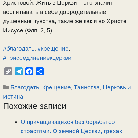
Христовой. Жить в Церкви – это значит
воспитывать в себе добродетельные
душевные чувства, такие же как и во Христе
Иисусе (Флп. 2, 5).
#благодать
,
#крещение
,
#присоединениекцеркви
C
T
F
О
o
e
a
т
Рубрики
Благодать
,
Крещение
,
Таинства
,
Церковь и
p
l
c
п
y
e
e
р
Истина
L
g
b
а
Похожие записи
i
r
o
в
n
a
o
и
О причащающихся без борьбы со
k
m
k
т
страстями. О земной Церкви, грехах
ь