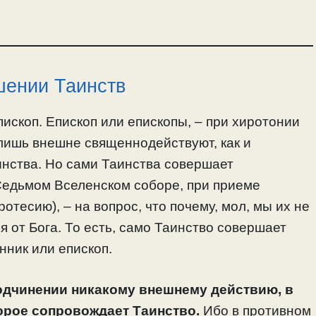
шении Таинств
пископ. Епископ или епископы, – при хиротонии
 лишь внешне священнодействуют, как и
нства. Но сами Таинства совершает
 Седьмом Вселенском соборе, при приеме
отесию), – на вопрос, что почему, мол, мы их не
я от Бога. То есть, само Таинство совершает
нник или епископ.
подчинении никакому внешнему действию, в
орое сопровождает Таинство.
Ибо в противном