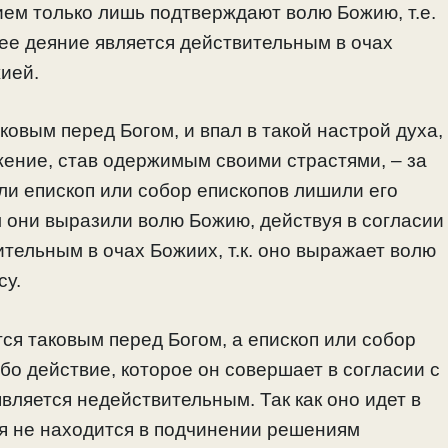
ием только лишь подтверждают волю Божию, т.е.
нее деяние является действительным в очах
жией.
овым перед Богом, и впал в такой настрой духа,
жение, став одержимым своими страстями, – за
сли епископ или собор епископов лишили его
 они выразили волю Божию, действуя в согласии
ительным в очах Божиих, т.к. оно выражает волю
су.
тся таковым перед Богом, а епископ или собор
бо действие, которое он совершает в согласии с
вляется недействительным. Так как оно идет в
ия не находится в подчинении решениям