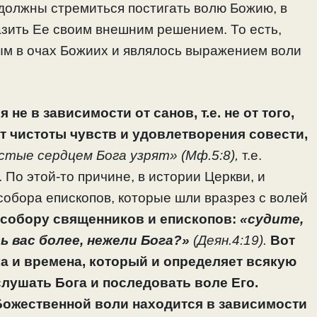
 должны стремиться постигать волю Божию, в
азить Ее своим внешним решением. То есть,
м в очах Божиих и являлось выражением воли
е в зависимости от санов, т.е. не от того,
от чистоты чувств и удовлетворения совести,
стые сердцем Бога узрят» (Мф.5:8),
т.е.
 По этой-то причине, в истории Церкви, и
собора епископов, которые шли вразрез с волей
 собору священников и епископов:
«судите,
 вас более, нежели Бога?»
(Деян.4:19).
Вот
ка и времена, который и определяет всякую
слушать Бога и последовать воле Его.
Божественной воли находится в зависимости