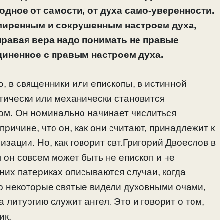
одное от самости, от духа само-уверенности.
миренным и сокрушенным настроем духа,
 правая вера надо понимать не правые
диненное с правым настроем духа.
о, в священники или епископы, в истинной
матически или механически становится
ом. Он номинально начинает числиться
ричине, что он, как они считают, принадлежит к
низации. Но, как говорит свт.Григорий Двоеслов в
 он совсем может быть не епископ и не
вних патериках описываются случаи, когда
о некоторые святые видели духовными очами,
а литургию служит ангел. Это и говорит о том,
ик.