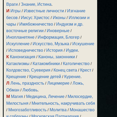
Враги
/
Знание, Истина
.
И
Игры
/
Известные личности
/
Изгнание
бесов
/
Иисус Христос
/
Иконы
/
Иллюзии и
чары
/
Имябожничество
/
Индуизм и др.
восточные религии
/
Иноверные
/
Инопланетяне
/
Информация, Блогер
/
Искупление
/
Искусство, Музыка
/
Искушение
/
Исповедничество
/
История
/
Иудеи
.
К
Канонизация
/
Каноны, законники
/
Катаклизмы
/
Катакомбники
/
Католичество
/
Колдовство, Суеверия
/
Конец света
/
Крест
/
Крещение
/
Крещение детей
/
Курение
.
Л
Лень, праздность
/
Лицемерие
/
Ложь,
Обман
/
Любовь
.
М
Магия
/
Медицина, Лечение
/
Милосердие,
Милостыня
/
Мнительность, накручивать себя
/
Многозаботливость
/
Молитва
/
Монашество
и соблазны
/
Московская Патриархия
/