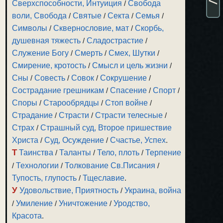
Сверхспособности, Интуиция
/
Свобода
воли, Свобода
/
Святые
/
Секта
/
Семья
/
Символы
/
Сквернословие, мат
/
Скорбь,
душевная тяжесть
/
Сладострастие
/
Служение Богу
/
Смерть
/
Смех, Шутки
/
Смирение, кротость
/
Смысл и цель жизни
/
Сны
/
Совесть
/
Совок
/
Сокрушение
/
Сострадание грешникам
/
Спасение
/
Спорт
/
Споры
/
Старообрядцы
/
Стоп войне
/
Страдание
/
Страсти
/
Страсти телесные
/
Страх
/
Страшный суд, Второе пришествие
Христа
/
Суд, Осуждение
/
Счастье, Успех
.
Т
Таинства
/
Таланты
/
Тело, плоть
/
Терпение
/
Технологии
/
Толкование Св.Писания
/
Тупость, глупость
/
Тщеславие
.
У
Удовольствие, Приятность
/
Украина, война
/
Умиление
/
Уничтожение
/
Уродство,
Красота
.