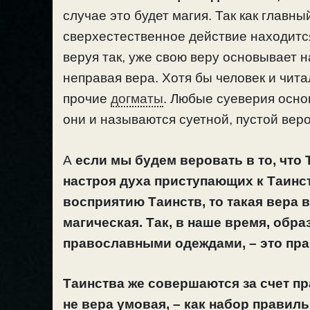
случае это будет магия. Так как главны
сверхестественное действие находится
веруя так, уже свою веру основывает н
неправая вера. Хотя бы человек и чит
прочие
догматы
. Любые суеверия осно
они и называются суетной, пустой веро
А
если мы будем веровать в то, что
настроя духа приступающих к Таинст
восприятию Таинств, то такая вера 
магическая. Так, в наше время, обра
православными одеждами, – это пра
Таинства же совершаются за счет п
не вера умовая, – как набор правил