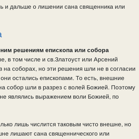
ть и дальше о лишении сана священника или
а
шним решениям епископа или собора
е, в том числе и св.Златоуст или Арсений
 на соборах, но эти решения шли не в согласии
 они остались епископами. То есть, внешние
а собор шли в разрез с волей Божией. Поэтому
. не являлись выражением воли Божией, по
олько лишь числится таковым чисто внешне, но
нешне лишают сана священнического или