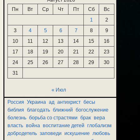
Пн
Вт
Ср
Чт
Пт
Сб
Вс
1
2
3
4
5
6
7
8
9
10
11
12
13
14
15
16
17
18
19
20
21
22
23
24
25
26
27
28
29
30
31
« Июл
Россия
Украина
ад
антихрист
бесы
библия
благодать
ближний
богослужение
болезнь
борьба со страстями
брак
вера
власть
война
воспитание детей
глобализм
добродетель
заповеди
искушение
любовь