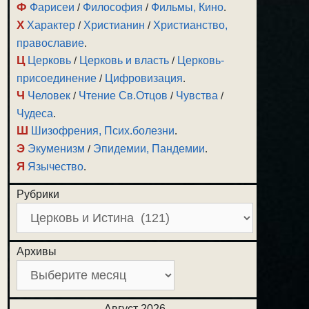
Ф
Фарисеи
/
Философия
/
Фильмы, Кино
.
Х
Характер
/
Христианин
/
Христианство,
православие
.
Ц
Церковь
/
Церковь и власть
/
Церковь-
присоединение
/
Цифровизация
.
Ч
Человек
/
Чтение Св.Отцов
/
Чувства
/
Чудеса
.
Ш
Шизофрения, Псих.болезни
.
Э
Экуменизм
/
Эпидемии, Пандемии
.
Я
Язычество
.
Рубрики
Архивы
Август 2026