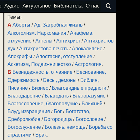
о
Аудио
Актуальное
Библиотека
О нас
Темы:
А
Аборты
/
Ад, Загробная жизнь
/
Алкоголизм, Наркомания
/
Анафема,
отлучение
/
Ангелы
/
Антихрист
/
Антихристов
дух
/
Антихристова печать
/
Апокалипсис
/
Апокрифы
/
Апостасия, отступление
/
Аскетизм, Подвижничество
/
Астрология
.
Б
Безнадежность, отчаяние
/
Беснование,
Одержимость
/
Бесы, демоны
/
Библия,
Писание
/
Бизнес
/
Благовидные предлоги
/
Благодарение
/
Благодать
/
Благоразумие
/
Благословение, благополучие
/
Ближний
/
Блуд, извращения
/
Бог
/
Богатство,
Сребролюбие
/
Богородица
/
Богословие
/
Богослужение
/
Болезнь, немощь
/
Борьба со
страстями
/
Брак
.