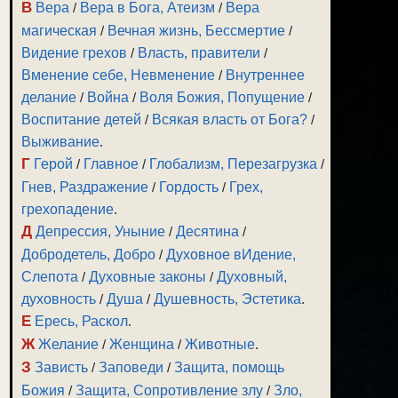
В
Вера
/
Вера в Бога, Атеизм
/
Вера
магическая
/
Вечная жизнь, Бессмертие
/
Видение грехов
/
Власть, правители
/
Вменение себе, Невменение
/
Внутреннее
делание
/
Война
/
Воля Божия, Попущение
/
Воспитание детей
/
Всякая власть от Бога?
/
Выживание
.
Г
Герой
/
Главное
/
Глобализм, Перезагрузка
/
Гнев, Раздражение
/
Гордость
/
Грех,
грехопадение
.
Д
Депрессия, Уныние
/
Десятина
/
Добродетель, Добро
/
Духовное вИдение,
Слепота
/
Духовные законы
/
Духовный,
духовность
/
Душа
/
Душевность, Эстетика
.
Е
Ересь, Раскол
.
Ж
Желание
/
Женщина
/
Животные
.
З
Зависть
/
Заповеди
/
Защита, помощь
Божия
/
Защита, Сопротивление злу
/
Зло,