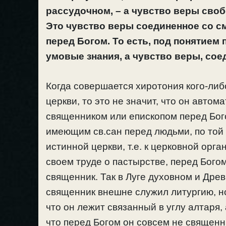
рассудочном, – а чувство веры своб
Это чувство веры соединенное со с
перед Богом. То есть, под понятием
умовые знания, а чувство веры, сое
Когда совершается хиротония кого-либ
церкви, то это не значит, что он авто
священником или епископом перед Бог
имеющим св.сан перед людьми, по той п
истинной церкви, т.е. к церковной орга
своем труде о пастырстве, перед Богом
священник. Так в Луге духовном и Дре
священник внешне служил литургию, н
что он лежит связанный в углу алтаря, 
что перед Богом он совсем не священн