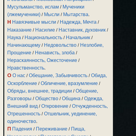
Мусульманство, ислам
/
Мученики
(лжемученики)
/
Мысли
/
Мытарства
.
Н
Навязчивые мысли
/
Надежда, Мечта
/
Наказание
/
Насилие
/
Наставник, духовник
/
Наука
/
Национальность
/
Начальник
/
Начинающему
/
Недовольство
/
Незлобие,
Прощение
/
Ненависть, злоба
/
Нераскаянность, Ожесточение
/
Нравственность
.
О
О нас
/
Обещание, Забывчивость
/
Обида,
Оскорбление
/
Обличение, вразумление
/
Обряды, внешнее, традиции
/
Общение,
Разговоры
/
Общество
/
Община
/
Одежда,
Внешний вид
/
Откровение
/
Отчужденность,
Отрешенность
/
Отшельник, уединение,
одиночество
.
П
Падения
/
Переживание
/
Пища,