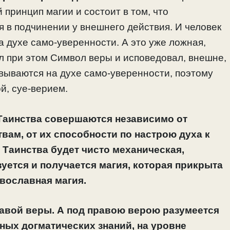
й принцип магии и состоит в том, что
 в подчинении у внешнего действия. И человек
а духе само-уверенности. А это уже ложная,
ал при этом Символ веры и исповедовал, внешне,
вываются на духе само-уверенности, поэтому
й, суе-верием.
 Таинства совершаются независимо от
вам, от их способности по настрою духа к
в Таинства будет чисто механическая,
зуется и получается магия, которая прикрыта
вославная магия.
равой веры. А под правою верою разумеется
ьных догматических знаний, на уровне