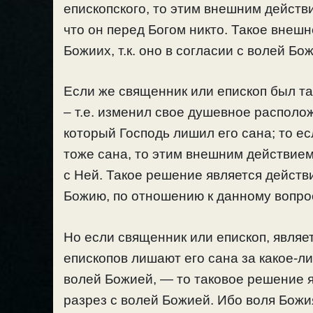
епископского, то этим внешним действ
что он перед Богом никто. Такое внеш
Божиих, т.к. оно в согласии с волей Бо
Если же священник или епископ был так
– т.е. изменил свое душевное располо
который Господь лишил его сана; то е
тоже сана, то этим внешним действием
с Ней. Такое решение является действ
Божию, по отношению к данному вопро
Но если священник или епископ, являе
епископов лишают его сана за какое-ли
волей Божией, — то таковое решение я
разрез с волей Божией. Ибо воля Бож