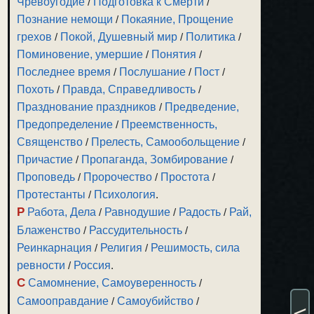
Чревоугодие
/
Подготовка к Смерти
/
Познание немощи
/
Покаяние, Прощение
грехов
/
Покой, Душевный мир
/
Политика
/
Поминовение, умершие
/
Понятия
/
Последнее время
/
Послушание
/
Пост
/
Похоть
/
Правда, Справедливость
/
Празднование праздников
/
Предведение,
Предопределение
/
Преемственность,
Священство
/
Прелесть, Самообольщение
/
Причастие
/
Пропаганда, Зомбирование
/
Проповедь
/
Пророчество
/
Простота
/
Протестанты
/
Психология
.
Р
Работа, Дела
/
Равнодушие
/
Радость
/
Рай,
Блаженство
/
Рассудительность
/
Реинкарнация
/
Религия
/
Решимость, сила
ревности
/
Россия
.
С
Самомнение, Самоуверенность
/
Самооправдание
/
Самоубийство
/
<