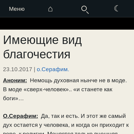
⌂
☾
Меню
Перейти
к
Имеющие вид
содержимому
благочестия
23.10.2017
|
о.Серафим.
Аноним:
Немощь духовная нынче не в моде.
В моде «сверх-человек».. «и станете как
боги»…
О.Серафим:
Да, так и есть. И этот же самый
дух остается у человека, и когда он приходит к
вере, к религии. Меняется только внешняя