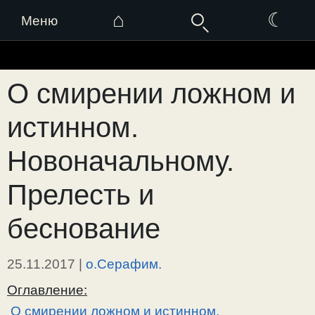
⌂
☾
Меню
Перейти
к
О смирении ложном и
содержимому
истинном.
Новоначальному.
Прелесть и
беснование
25.11.2017
|
о.Серафим.
Оглавление:
О смирении ложном и истинном.