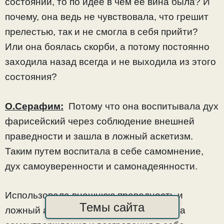
состоянии, то по идее в чём её вина была? И
почему, она ведь не чувствовала, что грешит
прелестью, так и не смогла в себя прийти?
Или она боялась скорби, а потому постоянно
заходила назад всегда и не выходила из этого
состояния?
О.Серафим:
Потому что она воспитывала дух
фарисейский через соблюдение внешней
праведности и зашла в ложный аскетизм.
Таким путем воспитала в себе самомнение,
дух самоуверенности и самонадеянности.
Использовала внешнюю праведность и
Темы сайта
ложный аскетизм как средство для духа