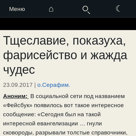
⌂
☾
Меню
Перейти
к
Тщеславие, показуха,
содержимому
фарисейство и жажда
чудес
23.09.2017
|
о.Серафим.
Аноним:
В социальной сети под названием
«Фейсбук» появилось вот такое интересное
сообщение: «Сегодня был на такой
интересной евангелизации … гнули
сковороды, разрывали толстые справочники,