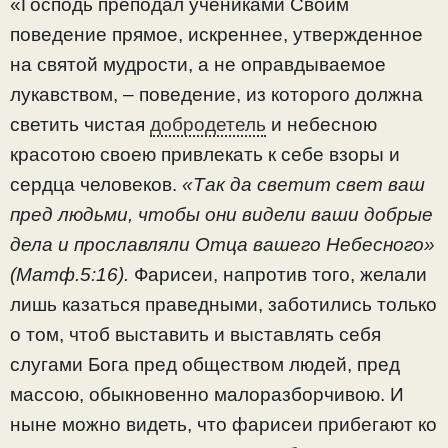
«Господь преподал учениками Своим
поведение прямое, искреннее, утвержденное
на святой мудрости, а не оправдываемое
лукавством, – поведение, из которого должна
светить чистая
добродетель
и небесною
красотою своею привлекать к себе взоры и
сердца человеков.
«Так да светит свет ваш
пред людьми, чтобы они видели ваши добрые
дела и прославляли Отца вашего Небесного»
(Матф.5:16).
Фарисеи, напротив того, желали
лишь казаться праведными, заботились только
о том, чтоб выставить и выставлять себя
слугами Бога пред обществом людей, пред
массою, обыкновенно малоразборчивою. И
ныне можно видеть, что фарисеи прибегают ко