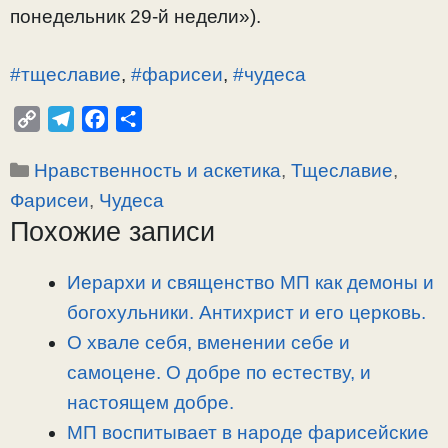
понедельник 29-й недели»).
#тщеславие
,
#фарисеи
,
#чудеса
C
T
F
О
o
e
a
т
Рубрики
Нравственность и аскетика
,
Тщеславие
,
p
l
c
п
y
e
e
р
Фарисеи
,
Чудеса
L
g
b
а
Похожие записи
i
r
o
в
n
a
o
и
Иерархи и священство МП как демоны и
k
m
k
т
богохульники. Антихрист и его церковь.
ь
О хвале себя, вменении себе и
самоцене. О добре по естеству, и
настоящем добре.
МП воспитывает в народе фарисейские