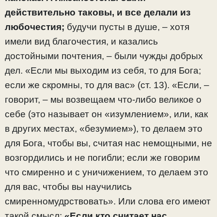
действительно таковы, и все делали из
любочестия;
будучи пусты в душе, – хотя
имели вид благочестия, и казались
достойными почтения, – были чужды добрых
дел. «Если мы выходим из себя, то для Бога;
если же скромны, то для вас» (ст. 13). «Если, –
говорит, – мы возвещаем что-либо великое о
себе (это называет он «изумлением», или, как
в других местах, «безумием»), то делаем это
для Бога, чтобы вы, считая нас немощными, не
возгордились и не погибли; если же говорим
что смиренно и с уничижением, то делаем это
для вас, чтобы вы научились
смиренномудрствовать». Или слова его имеют
такой смысл:
«Если кто считает нас