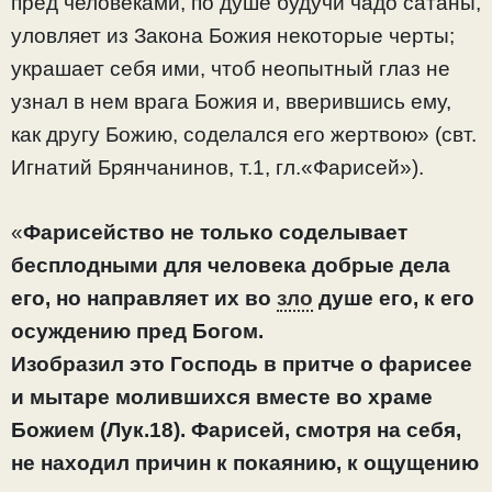
пред человеками, по душе будучи чадо сатаны,
уловляет из Закона Божия некоторые черты;
украшает себя ими, чтоб неопытный глаз не
узнал в нем врага Божия и, вверившись ему,
как другу Божию, соделался его жертвою» (свт.
Игнатий Брянчанинов, т.1, гл.«Фарисей»).
«
Фарисейство не только соделывает
бесплодными для человека добрые дела
его, но направляет их во
зло
душе его, к его
осуждению пред Богом.
Изобразил это Господь в притче о фарисее
и мытаре молившихся вместе во храме
Божием (Лук.18). Фарисей, смотря на себя,
не находил причин к покаянию, к ощущению