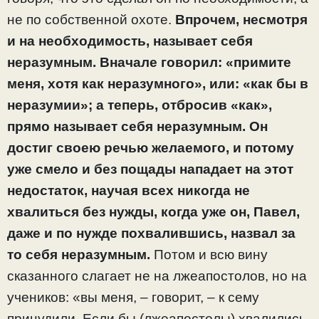
не по собственной охоте.
Впрочем, несмотря
и на необходимость, называет себя
неразумным. Вначале говорил: «примите
меня, хотя как неразумного», или: «как бы в
неразумии»; а теперь, отбросив «как»,
прямо называет себя неразумным. Он
достиг своею речью желаемого, и потому
уже смело и без пощады нападает на этот
недостаток, научая всех никогда не
хвалиться без нужды, когда уже он,
Павел,
даже и по нужде похвалившись, назвал за
то себя неразумным.
Потом и всю вину
сказанного слагает не на лжеапостолов, но на
учеников: «вы меня, – говорит, – к сему
принудили. Если бы (лжеапостолы) хвалились,