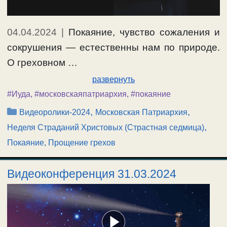
04.04.2024
|
Покаяние, чувство сожаления и
сокрушения — естественны нам по природе.
О греховном …
развернуть
#Иуда
,
#московскаяпатриархия
,
#покаяние
Рубрики
,
,
Видеоролики-2024
Московская Патриархия
,
Неделя Страданий Христовых (Страстная седмица)
Покаяние, Прощение грехов
Видеоконференция 31.03.2024