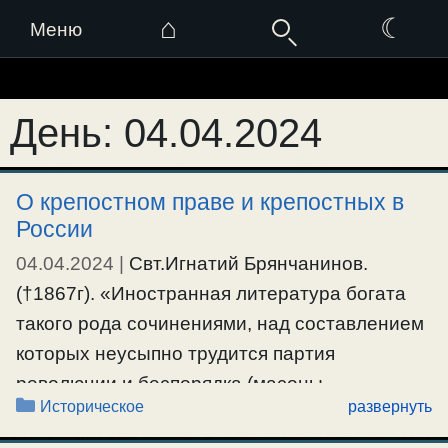
⌂
☾
Меню
Перейти
к
День:
04.04.2024
содержимому
О крепостном праве и крепостных в
России
04.04.2024
|
Свт.Игнатий Брянчанинов.
(†1867г). «Иностранная литература богата
такого рода сочинениями, над составлением
которых неусыпно трудится партия
революции и беспорядка (масоны,
Рубрики
Историческое
развернуть
социалисты, — примеч.составителя). Метод
во всех таких сочинениях один: они,