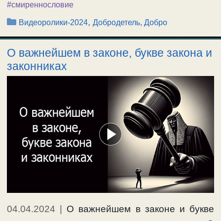
#смиреннословие
Рубрики
,
Видеоролики-2024
Добродетель, Добро
О важнейшем в законе, букве закона и
законниках
04.04.2024
|
О важнейшем в законе и букве