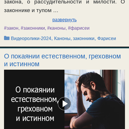
закона, о рассудительности и милости. О
законнике и тупом …
развернуть
#закон
,
#законники
,
#каноны
,
#фарисеи
Рубрики
,
,
Видеоролики-2024
Каноны, законники
Фарисеи
О покаянии естественном, греховном
и истинном