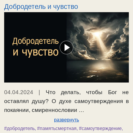
Добродетель и чувство
выставляя злоупотребление властию
некоторых лиц, на этом основании
<восстают> против всякой власти,
проповедуют равенство и совершенное
благоденствие человеков на земле.
Революционные сочинения имели и имеют
повсюду множество …
Ещё…
#крепостноеправо
04.04.2024
|
Что делать, чтобы Бог не
оставлял душу? О духе самоутверждения в
покаянии, смиреннословии …
развернуть
#добродетель
,
#памятьсмертная
,
#самоутверждение
,