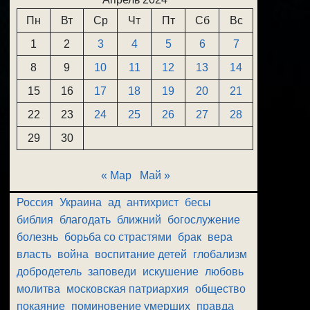
Пн
Вт
Ср
Чт
Пт
Сб
Вс
1
2
3
4
5
6
7
8
9
10
11
12
13
14
15
16
17
18
19
20
21
22
23
24
25
26
27
28
29
30
« Мар
Май »
Россия
Украина
ад
антихрист
бесы
библия
благодать
ближний
богослужение
болезнь
борьба со страстями
брак
вера
власть
война
воспитание детей
глобализм
добродетель
заповеди
искушение
любовь
молитва
московская патриархия
общество
покаяние
поминовение умерших
правда