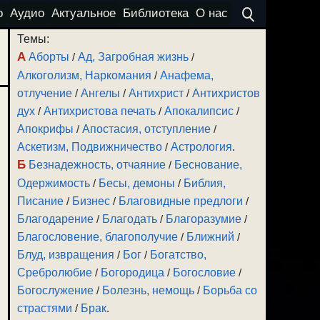
о
Аудио
Актуальное
Библиотека
О нас
Темы:
А
Аборты
/
Ад, Загробная жизнь
/
Алкоголизм, Наркомания
/
Анафема,
отлучение
/
Ангелы
/
Антихрист
/
Антихристов
дух
/
Антихристова печать
/
Апокалипсис
/
Апокрифы
/
Апостасия, отступление
/
Аскетизм, Подвижничество
/
Астрология
.
Б
Безнадежность, отчаяние
/
Беснование,
Одержимость
/
Бесы, демоны
/
Библия,
Писание
/
Бизнес
/
Благовидные предлоги
/
Благодарение
/
Благодать
/
Благоразумие
/
Благословение, благополучие
/
Ближний
/
Блуд, извращения
/
Бог
/
Богатство,
Сребролюбие
/
Богородица
/
Богословие
/
Богослужение
/
Болезнь, немощь
/
Борьба со
страстями
/
Брак
.