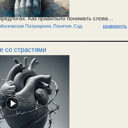
предлогах. Как правильно понимать слова
Московская Патриархия
,
Понятия
,
Суд,
развернуть
релести"? О чтении слов Святых и Св.Писания в
а. Московская Патриархия обучает людей
ьных понятий, перед началом разговора.
е со страстями
нятий, — это сатана в образе ангела света. О
 понятиями. Говорящие "Не суди, да не судим
дке как рабочей силе ума и способности судить,
. Как правильно понимать заповедь "Не судите,
ведь о спасительном суде, без которого
раведным" (Иоан.7:24). Как
страсть
равнодушия
одетель
неосуждения. Какой суд заповедь Божия
 применении способности судить. О лукавой
 букве закона. О необходимости суда для