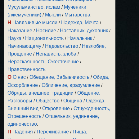
Мусульманство, ислам
/
Мученики
(лжемученики)
/
Мысли
/
Мытарства
.
Н
Навязчивые мысли
/
Надежда, Мечта
/
Наказание
/
Насилие
/
Наставник, духовник
/
Наука
/
Национальность
/
Начальник
/
Начинающему
/
Недовольство
/
Незлобие,
Прощение
/
Ненависть, злоба
/
Нераскаянность, Ожесточение
/
Нравственность
.
О
О нас
/
Обещание, Забывчивость
/
Обида,
Оскорбление
/
Обличение, вразумление
/
Обряды, внешнее, традиции
/
Общение,
Разговоры
/
Общество
/
Община
/
Одежда,
Внешний вид
/
Откровение
/
Отчужденность,
Отрешенность
/
Отшельник, уединение,
одиночество
.
П
Падения
/
Переживание
/
Пища,