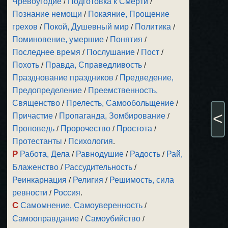
Чревоугодие
/
Подготовка к Смерти
/
Познание немощи
/
Покаяние, Прощение
грехов
/
Покой, Душевный мир
/
Политика
/
Поминовение, умершие
/
Понятия
/
Последнее время
/
Послушание
/
Пост
/
Похоть
/
Правда, Справедливость
/
Празднование праздников
/
Предведение,
Предопределение
/
Преемственность,
Священство
/
Прелесть, Самообольщение
/
<
Причастие
/
Пропаганда, Зомбирование
/
Проповедь
/
Пророчество
/
Простота
/
Протестанты
/
Психология
.
Р
Работа, Дела
/
Равнодушие
/
Радость
/
Рай,
Блаженство
/
Рассудительность
/
Реинкарнация
/
Религия
/
Решимость, сила
ревности
/
Россия
.
С
Самомнение, Самоуверенность
/
Самооправдание
/
Самоубийство
/