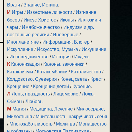
Враги
/
Знание, Истина
.
И
Игры
/
Известные личности
/
Изгнание
бесов
/
Иисус Христос
/
Иконы
/
Иллюзии и
чары
/
Имябожничество
/
Индуизм и др.
восточные религии
/
Иноверные
/
Инопланетяне
/
Информация, Блогер
/
Искупление
/
Искусство, Музыка
/
Искушение
/
Исповедничество
/
История
/
Иудеи
.
К
Канонизация
/
Каноны, законники
/
Катаклизмы
/
Катакомбники
/
Католичество
/
Колдовство, Суеверия
/
Конец света
/
Крест
/
Крещение
/
Крещение детей
/
Курение
.
Л
Лень, праздность
/
Лицемерие
/
Ложь,
Обман
/
Любовь
.
М
Магия
/
Медицина, Лечение
/
Милосердие,
Милостыня
/
Мнительность, накручивать себя
/
Многозаботливость
/
Молитва
/
Монашество
и соблазны
/
Московская Патриархия
/