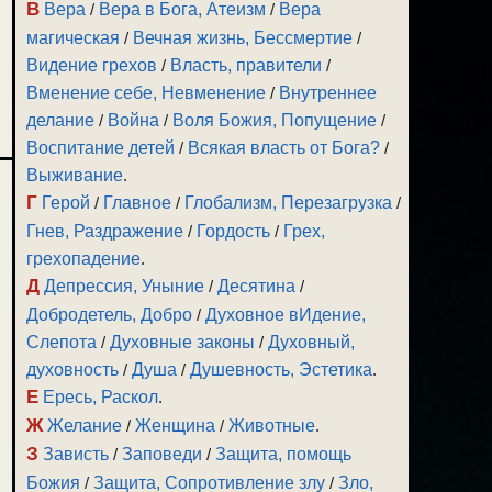
В
Вера
/
Вера в Бога, Атеизм
/
Вера
магическая
/
Вечная жизнь, Бессмертие
/
Видение грехов
/
Власть, правители
/
Вменение себе, Невменение
/
Внутреннее
делание
/
Война
/
Воля Божия, Попущение
/
Воспитание детей
/
Всякая власть от Бога?
/
Выживание
.
Г
Герой
/
Главное
/
Глобализм, Перезагрузка
/
Гнев, Раздражение
/
Гордость
/
Грех,
грехопадение
.
Д
Депрессия, Уныние
/
Десятина
/
Добродетель, Добро
/
Духовное вИдение,
Слепота
/
Духовные законы
/
Духовный,
духовность
/
Душа
/
Душевность, Эстетика
.
Е
Ересь, Раскол
.
Ж
Желание
/
Женщина
/
Животные
.
З
Зависть
/
Заповеди
/
Защита, помощь
Божия
/
Защита, Сопротивление злу
/
Зло,