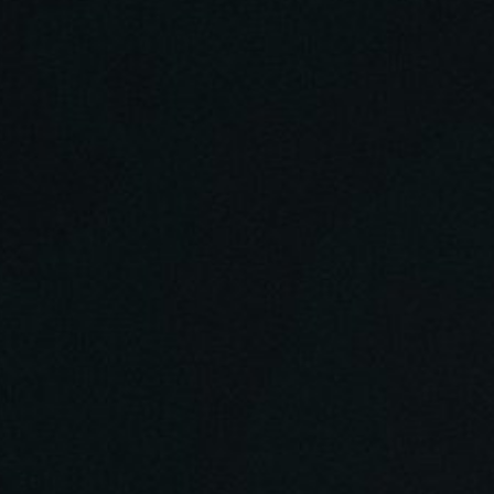
гах. Как правильно понимать слова свт.Игнатия
чтении слов Святых и Св.Писания в своих
сковская Патриархия обучает людей ложным
нятий, перед началом разговора. Исчезновение
сатана в образе ангела света. О духовной
и. Говорящие "Не суди, да не судим будешь", —
чей силе ума и способности судить, и как они
ильно понимать заповедь "Не судите, да не
о спасительном суде, без которого невозможно
оан.7:24). Как страсть равнодушия к правде и
осуждения. Какой суд заповедь Божия
 применении способности судить. О лукавой
 букве закона. О необходимости суда для
Может ли человек определять где истина и
прещают судить Московскую Патриархию. О