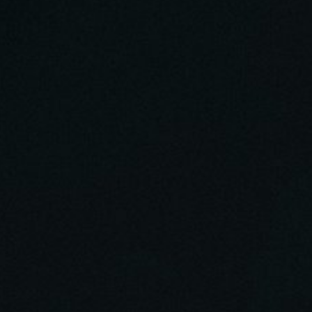
22:17 О благовидных бесовских предло
Брянчанинова "Все мы в прелести"? О 
понятиях, и искажении их смысла. Мо
понятиям. О выяснении правильных по
истины путем подмены понятий, — это 
слепоте зараженных ложными понятиям
сами судят других. О рассудке как рабо
задействуются в течении дня. Как прав
судимы будете" (Матф.7:1)? Заповедь 
спастись: "Судите судом праведным" (И
спасению, выдается за добродетель не
запрещает, а какой — предписывает? О
совести. О законническом отношении к
предупреждения других об опасности. 
спасение, или нет? О тех, которые за