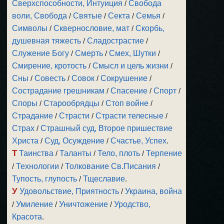
Сверхспособности, Интуиция
/
Свобода
воли, Свобода
/
Святые
/
Секта
/
Семья
/
Символы
/
Сквернословие, мат
/
Скорбь,
душевная тяжесть
/
Сладострастие
/
Служение Богу
/
Смерть
/
Смех, Шутки
/
Смирение, кротость
/
Смысл и цель жизни
/
Сны
/
Совесть
/
Совок
/
Сокрушение
/
Сострадание грешникам
/
Спасение
/
Спорт
/
Споры
/
Старообрядцы
/
Стоп войне
/
Страдание
/
Страсти
/
Страсти телесные
/
Страх
/
Страшный суд, Второе пришествие
Христа
/
Суд, Осуждение
/
Счастье, Успех
.
Т
Таинства
/
Таланты
/
Тело, плоть
/
Терпение
/
Технологии
/
Толкование Св.Писания
/
Тупость, глупость
/
Тщеславие
.
У
Удовольствие, Приятность
/
Украина, война
/
Умиление
/
Уничтожение
/
Уродство,
Красота
.