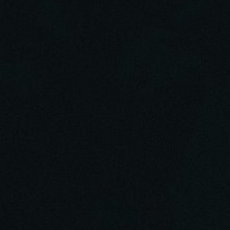
добрых людях по естеству. О добре по 
такое первородный грех? О словах "Вся
богохульных учениях, вышедших из МП
1:43:37 О духовных наставниках и отно
вопросах существенного и несуществен
значит: Не делайте себе кумиров. О к
лжестарчествовании и духовных совет
Патриархии. О духовности и душевнос
2:06:43 О лжепророчествах об антихр
наших страстях и душевном сладострас
полезных идиотов. О коварстве и обол