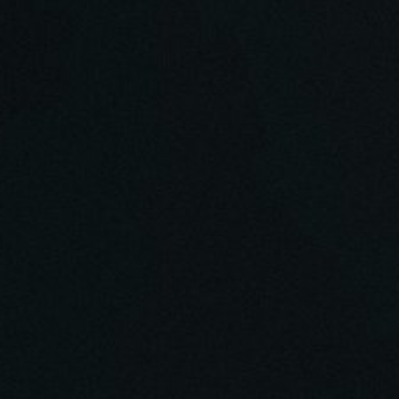
естеству, примеси к нему греха, и спасении. Что
кий человек ложь" (Пс.115:2). О бесовских
.
шении к ним. Об авторитете в Церкви. О
ного порядка и характера, и ошибках в них. Что
ритерии определения духовного наставника. О
ах. О духовных наставниках Московской
ти.
исте. Причина обольщения антихристом — в
тии. Антихрист использует глобалистов как
ьщение антихриста. О сладком зле.