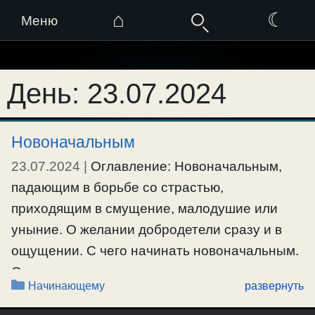
⌂
☾
Меню
Перейти
к
День:
23.07.2024
содержимому
Новоначальным
23.07.2024
|
Оглавление: Новоначальным,
падающим в борьбе со страстью,
приходящим в смущение, малодушие или
уныние. О желании добродетели сразу и в
ощущении. С чего начинать новоначальным.
О смирении, самомнении и
Рубрики
Начинающему
развернуть
самоуверенности. Когда Бог открывает
новоначальному. ———— Новоначальным,