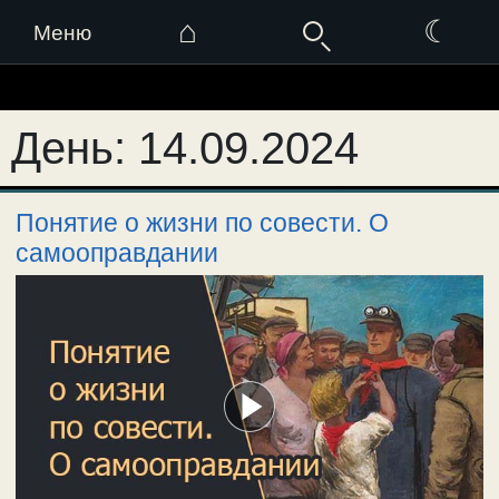
⌂
☾
Меню
Перейти
к
День:
14.09.2024
содержимому
Понятие о жизни по совести. О
самооправдании