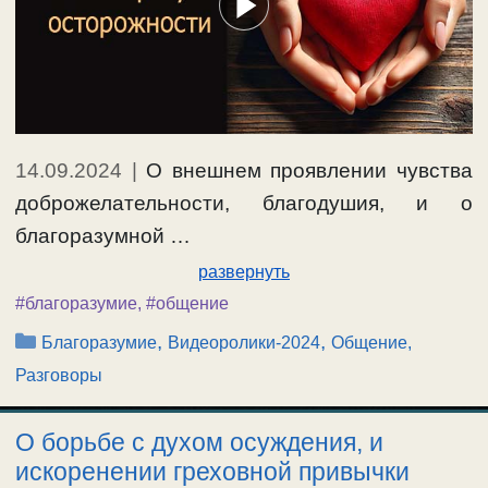
14.09.2024
|
О внешнем проявлении чувства
доброжелательности, благодушия, и о
благоразумной …
развернуть
#благоразумие
,
#общение
Рубрики
,
,
Благоразумие
Видеоролики-2024
Общение,
Разговоры
О борьбе с духом осуждения, и
искоренении греховной привычки