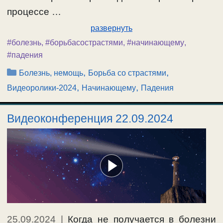
процессе …
развернуть
#болезнь
,
#борьбасострастями
,
#начинающему
,
#падения
Рубрики
,
,
Болезнь, немощь
Борьба со страстями
,
,
Видеоролики-2024
Начинающему
Падения
Видеоконференция 22.09.2024
25.09.2024
|
Когда не получается в болезни