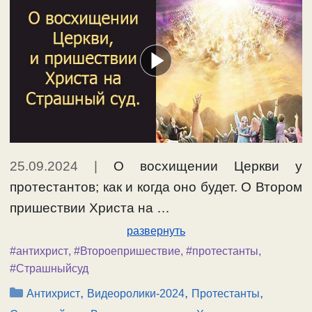
25.09.2024
|
О восхищении Церкви у
протестантов; как и когда оно будет. О Втором
пришествии Христа на …
развернуть
#антихрист
,
#Второепришествие
,
#протестанты
,
#Страшныйсуд
Рубрики
,
,
,
Антихрист
Видеоролики-2024
Протестанты