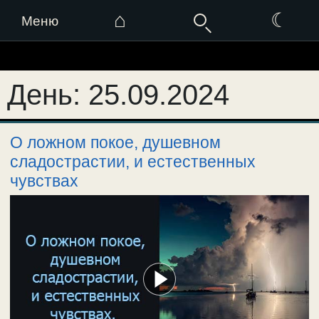
⌂
☾
Меню
Перейти
к
День:
25.09.2024
содержимому
О ложном покое, душевном
сладострастии, и естественных
чувствах