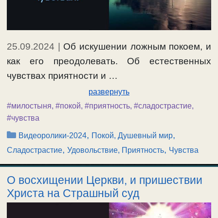
25.09.2024
|
Об искушении ложным покоем, и
как его преодолевать. Об естественных
чувствах приятности и …
развернуть
#милостыня
,
#покой
,
#приятность
,
#сладострастие
,
#чувства
Рубрики
,
,
Видеоролики-2024
Покой, Душевный мир
,
,
Сладострастие
Удовольствие, Приятность
Чувства
О восхищении Церкви, и пришествии
Христа на Страшный суд