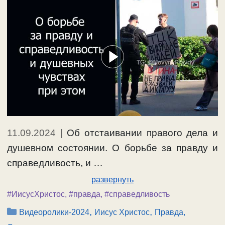
11.09.2024
|
Об отстаивании правого дела и
душевном состоянии. О борьбе за правду и
справедливость, и …
развернуть
#ИисусХристос
,
#правда
,
#справедливость
Рубрики
,
,
Видеоролики-2024
Иисус Христос
Правда,