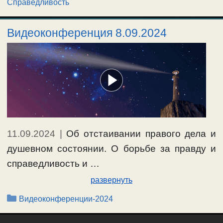
Справедливость
Видеоконференция 8.09.2024
11.09.2024
|
Об отстаивании правого дела и
душевном состоянии. О борьбе за правду и
справедливость и …
развернуть
Рубрики
Видеоконференции-2024