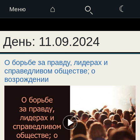
⌂
☾
Меню
Перейти
к
День:
11.09.2024
содержимому
О борьбе за правду, лидерах и
справедливом обществе; о
возрождении