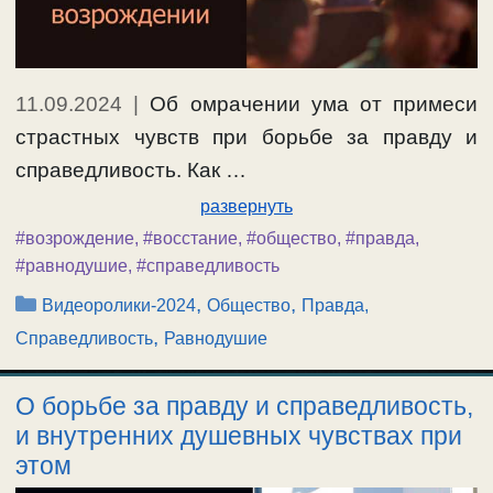
11.09.2024
|
Об омрачении ума от примеси
страстных чувств при борьбе за правду и
справедливость. Как …
развернуть
#возрождение
,
#восстание
,
#общество
,
#правда
,
#равнодушие
,
#справедливость
Рубрики
,
,
Видеоролики-2024
Общество
Правда,
,
Справедливость
Равнодушие
О борьбе за правду и справедливость,
и внутренних душевных чувствах при
этом