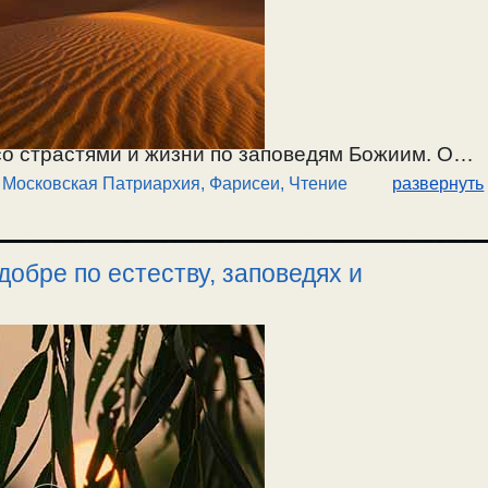
о страстями и жизни по заповедям Божиим. О
,
Московская Патриархия
,
Фарисеи
,
Чтение
развернуть
еволюции 1917г, так придут к антихристу. О
ятиях добра по естеству. Об искаженном
вной слепоте. Об искажении смысла предания
обре по естеству, заповедях и
е ими зла. Почему они благословляют на
овская Патриархия как служанка антихристовой
е. / 9.11.2024.