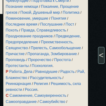
Чревоугодие
/
Подготовка к Смерти
/
Познание немощи
/
Покаяние, Прощение
грехов
/
Покой, Душевный мир
/
Политика
/
Поминовение, умершие
/
Понятия
/
Последнее время
/
Послушание
/
Пост
/
Похоть
/
Правда, Справедливость
/
Празднование праздников
/
Предведение,
Предопределение
/
Преемственность,
Священство
/
Прелесть, Самообольщение
/
<
Причастие
/
Пропаганда, Зомбирование
/
Проповедь
/
Пророчество
/
Простота
/
Протестанты
/
Психология
.
Р
Работа, Дела
/
Равнодушие
/
Радость
/
Рай,
Блаженство
/
Рассудительность
/
Реинкарнация
/
Религия
/
Решимость, сила
ревности
/
Россия
.
С
Самомнение, Самоуверенность
/
Самооправдание
/
Самоубийство
/