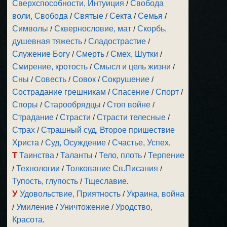
Сверхспособности, Интуиция
/
Свобода
воли, Свобода
/
Святые
/
Секта
/
Семья
/
Символы
/
Сквернословие, мат
/
Скорбь,
душевная тяжесть
/
Сладострастие
/
Служение Богу
/
Смерть
/
Смех, Шутки
/
Смирение, кротость
/
Смысл и цель жизни
/
Сны
/
Совесть
/
Совок
/
Сокрушение
/
Сострадание грешникам
/
Спасение
/
Спорт
/
Споры
/
Старообрядцы
/
Стоп войне
/
Страдание
/
Страсти
/
Страсти телесные
/
Страх
/
Страшный суд, Второе пришествие
Христа
/
Суд, Осуждение
/
Счастье, Успех
.
Т
Таинства
/
Таланты
/
Тело, плоть
/
Терпение
/
Технологии
/
Толкование Св.Писания
/
Тупость, глупость
/
Тщеславие
.
У
Удовольствие, Приятность
/
Украина, война
/
Умиление
/
Уничтожение
/
Уродство,
Красота
.