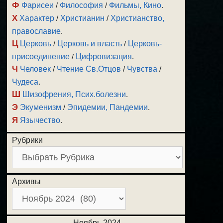
Ф
Фарисеи
/
Философия
/
Фильмы, Кино
.
Х
Характер
/
Христианин
/
Христианство,
православие
.
Ц
Церковь
/
Церковь и власть
/
Церковь-
присоединение
/
Цифровизация
.
Ч
Человек
/
Чтение Св.Отцов
/
Чувства
/
Чудеса
.
Ш
Шизофрения, Псих.болезни
.
Э
Экуменизм
/
Эпидемии, Пандемии
.
Я
Язычество
.
Рубрики
Архивы
Ноябрь 2024