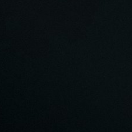
Важно следить за своими чувствами, а
знание духа, а не как набор правильно
душевного ока, о различении зла. Как 
говорить, но уводить совсем не туда. 
заповедях, но практического делания н
страстями, тот правильно в ней настав
1:01:14 Душа по природе — дух. Догмат
стремится к блаженству, но найти его 
благодати. Суть первородного греха — 
временные и материальные удовольст
чувства приятности развивает сладост
Благодать привлекается в душу добро
1:16:22 После смерти будет ли страда
впечатлений в Раю все земное блекнет
того, чтобы привлечь благодать и привя