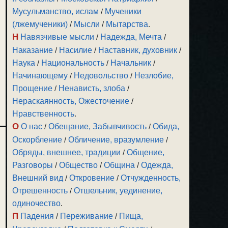
Мусульманство, ислам
/
Мученики
(лжемученики)
/
Мысли
/
Мытарства
.
Н
Навязчивые мысли
/
Надежда, Мечта
/
Наказание
/
Насилие
/
Наставник, духовник
/
Наука
/
Национальность
/
Начальник
/
Начинающему
/
Недовольство
/
Незлобие,
Прощение
/
Ненависть, злоба
/
Нераскаянность, Ожесточение
/
Нравственность
.
О
О нас
/
Обещание, Забывчивость
/
Обида,
Оскорбление
/
Обличение, вразумление
/
Обряды, внешнее, традиции
/
Общение,
Разговоры
/
Общество
/
Община
/
Одежда,
Внешний вид
/
Откровение
/
Отчужденность,
Отрешенность
/
Отшельник, уединение,
одиночество
.
П
Падения
/
Переживание
/
Пища,