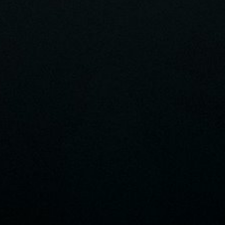
женным того, кто попал в
ад
? Правильное
но переносить скорбь от утраты ближнего? О