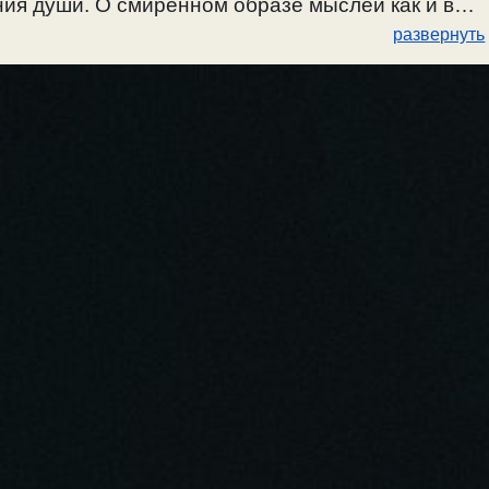
ия души. О смиренном образе мыслей как и во
развернуть
. О воспитании добродетельных чувств и мыслей
 только в процессе борьбы со страстями. О
. О христианстве и фарисействе. О состоянии
 и обновленном благодатью. О христианстве,
добродетелях. Почему добро по естеству не
стями и жизни по заповедям Божиим. О
еволюции 1917г, так придут к антихристу. О
ятиях добра по естеству. Об искаженном
вной слепоте. Об искажении смысла предания
е ими зла. Почему они благословляют на
овская Патриархия как служанка антихристовой
ше.
х. Обучение чувств в различении добра и зла.