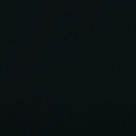
 не просто иметь правильные мысли. Истина как
й информации в уме. О чистоте чувств и
политики и правители могут все правильно
Когда говорят общие слова о покаянии и
ет. Кто не проходит правильной борьбы со
ить не может.
: душа сотворена так, что она все время
она может только в общении с Богом по
я сам, автономно, без Бога. Все земные
вия — кратковременны. Погоня за ощущением
растие. Огонь геенский — сладострастие.
детельными чувствами.
ние от разлуки с родственниками? От
 и забывается. Добродетели воспитываются для
заться к Богу. Отчего страдания и мучения в