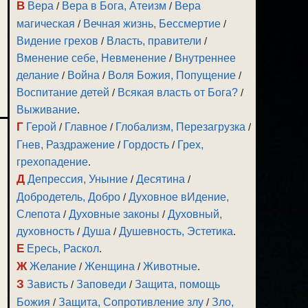
В
Вера
/
Вера в Бога, Атеизм
/
Вера
магическая
/
Вечная жизнь, Бессмертие
/
Видение грехов
/
Власть, правители
/
Вменение себе, Невменение
/
Внутреннее
делание
/
Война
/
Воля Божия, Попущение
/
Воспитание детей
/
Всякая власть от Бога?
/
Выживание
.
Г
Герой
/
Главное
/
Глобализм, Перезагрузка
/
Гнев, Раздражение
/
Гордость
/
Грех,
грехопадение
.
Д
Депрессия, Уныние
/
Десятина
/
Добродетель, Добро
/
Духовное вИдение,
Слепота
/
Духовные законы
/
Духовный,
духовность
/
Душа
/
Душевность, Эстетика
.
Е
Ересь, Раскол
.
Ж
Желание
/
Женщина
/
Животные
.
З
Зависть
/
Заповеди
/
Защита, помощь
Божия
/
Защита, Сопротивление злу
/
Зло,