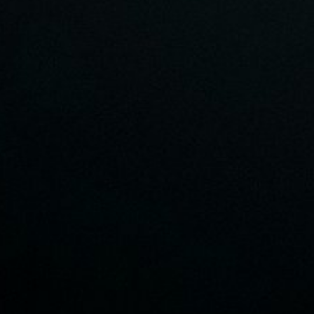
аду? Почему Бог не может сделать бла
понятие о спасении души. Как правиль
смирении души со скорбью.