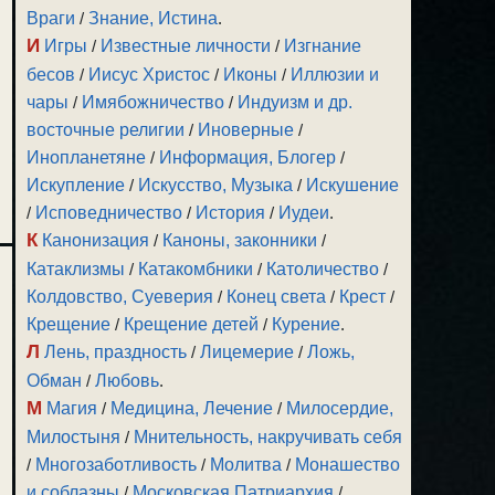
Враги
/
Знание, Истина
.
И
Игры
/
Известные личности
/
Изгнание
бесов
/
Иисус Христос
/
Иконы
/
Иллюзии и
чары
/
Имябожничество
/
Индуизм и др.
восточные религии
/
Иноверные
/
Инопланетяне
/
Информация, Блогер
/
Искупление
/
Искусство, Музыка
/
Искушение
/
Исповедничество
/
История
/
Иудеи
.
К
Канонизация
/
Каноны, законники
/
Катаклизмы
/
Катакомбники
/
Католичество
/
Колдовство, Суеверия
/
Конец света
/
Крест
/
Крещение
/
Крещение детей
/
Курение
.
Л
Лень, праздность
/
Лицемерие
/
Ложь,
Обман
/
Любовь
.
М
Магия
/
Медицина, Лечение
/
Милосердие,
Милостыня
/
Мнительность, накручивать себя
/
Многозаботливость
/
Молитва
/
Монашество
и соблазны
/
Московская Патриархия
/