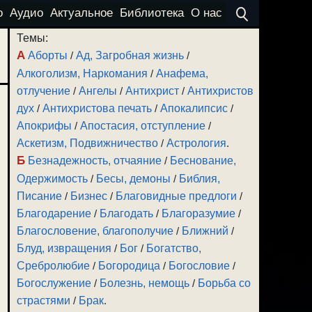
о
Аудио
Актуальное
Библиотека
О нас
Темы:
А
Аборты
/
Ад, Загробная жизнь
/
Алкоголизм, Наркомания
/
Анафема,
отлучение
/
Ангелы
/
Антихрист
/
Антихристов
дух
/
Антихристова печать
/
Апокалипсис
/
Апокрифы
/
Апостасия, отступление
/
Аскетизм, Подвижничество
/
Астрология
.
Б
Безнадежность, отчаяние
/
Беснование,
Одержимость
/
Бесы, демоны
/
Библия,
Писание
/
Бизнес
/
Благовидные предлоги
/
Благодарение
/
Благодать
/
Благоразумие
/
Благословение, благополучие
/
Ближний
/
Блуд, извращения
/
Бог
/
Богатство,
Сребролюбие
/
Богородица
/
Богословие
/
Богослужение
/
Болезнь, немощь
/
Борьба со
страстями
/
Брак
.