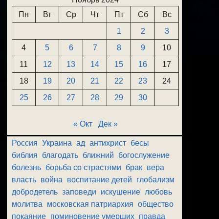
Пн
Вт
Ср
Чт
Пт
Сб
Вс
1
2
3
4
5
6
7
8
9
10
11
12
13
14
15
16
17
18
19
20
21
22
23
24
25
26
27
28
29
30
« Окт
Дек »
Россия
Украина
ад
антихрист
бесы
библия
благодать
ближний
богослужение
болезнь
борьба со страстями
брак
вера
власть
война
воспитание детей
глобализм
добродетель
заповеди
искушение
любовь
молитва
московская патриархия
общество
покаяние
поминовение умерших
правда