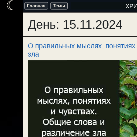
☾
Перейти
ХР
Главная
Темы
к
День:
15.11.2024
содержимому
О правильных мыслях, понятиях 
зла