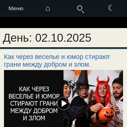
⌂
☾
Меню
Перейти
к
День:
02.10.2025
содержимому
Как через веселье и юмор стирают
грани между добром и злом.