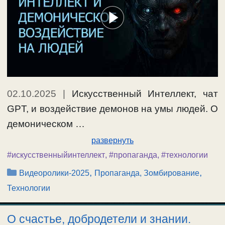
02.10.2025
|
Искусственный Интеллект, чат
GPT, и воздействие демонов на умы людей. О
демоническом …
развернуть
#искусственныйинтеллект
,
#пропаганда
,
#технологии
Рубрики
,
,
Видеоролики-2025
Пропаганда, Зомбирование
Технологии
О счастье, добродетели и знании.