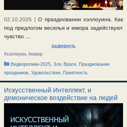
02.10.2025
|
О праздновании хэллоуина. Как
под предлогом веселья и юмора задействуют
чувство …
развернуть
#хэллоуин
,
#юмор
Рубрики
,
,
Видеоролики-2025
Зло, Враги
Празднование
,
праздников
Удовольствие, Приятность
Искусственный Интеллект, и
демоническое воздействие на людей