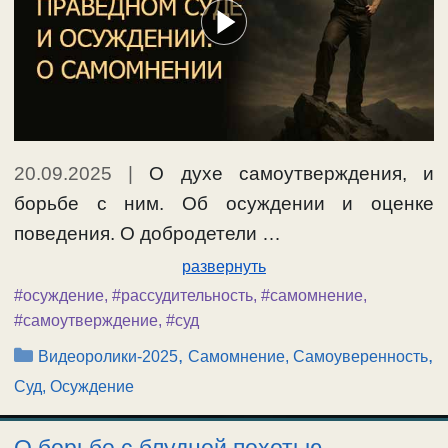
20.09.2025
|
О духе самоутверждения, и
борьбе с ним. Об осуждении и оценке
поведения. О добродетели …
развернуть
#осуждение
,
#рассудительность
,
#самомнение
,
#самоутверждение
,
#суд
Рубрики
,
,
Видеоролики-2025
Самомнение, Самоуверенность
Суд, Осуждение