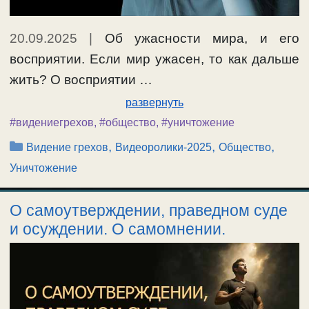
20.09.2025
|
Об ужасности мира, и его
восприятии. Если мир ужасен, то как дальше
жить? О восприятии …
развернуть
#видениегрехов
,
#общество
,
#уничтожение
Рубрики
,
,
,
Видение грехов
Видеоролики-2025
Общество
Уничтожение
О самоутверждении, праведном суде
и осуждении. О самомнении.