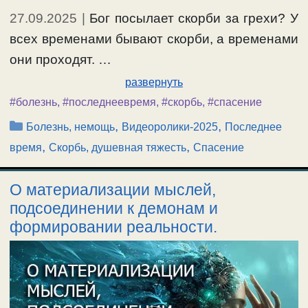
27.09.2025
|
Бог посылает скорби за грехи? У
всех временами бывают скорби, а временами
они проходят. …
развернуть
#болезнь
,
#последнеевремя
,
#скорбь
,
#спасение
Рубрики
,
,
Болезнь, немощь
Видеоролики-2025
Последнее
,
,
время
Скорбь, душевная тяжесть
Спасение
О материализации мыслей,
подсоединении к демонам и
формировании реальности.