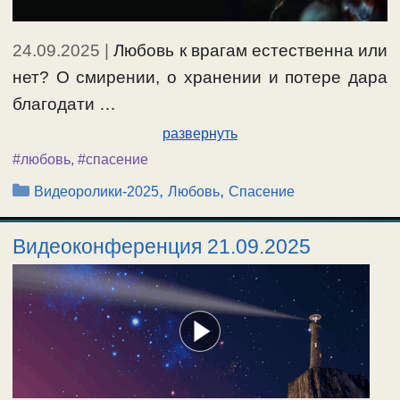
24.09.2025
|
Любовь к врагам естественна или
нет? О смирении, о хранении и потере дара
благодати …
развернуть
#любовь
,
#спасение
Рубрики
,
,
Видеоролики-2025
Любовь
Спасение
Видеоконференция 21.09.2025