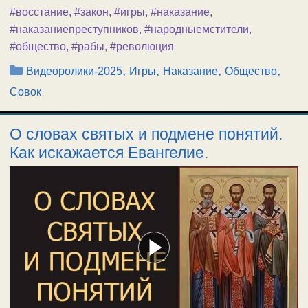
#восстание
,
#закон
,
#игры
,
#наказание
,
#наказаниепреступников
,
#народныемстители
,
#общество
,
#рабы
,
#революция
Рубрики
,
,
,
,
Видеоролики-2025
Игры
Наказание
Общество
Совок
О словах святых и подмене понятий.
Как искажается Евангелие.