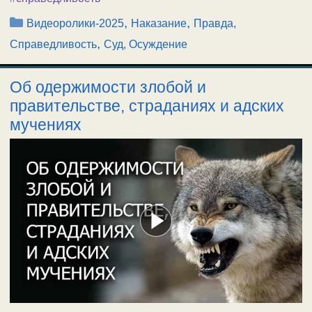
Рубрики
,
,
Видеоролики-2025
Наказание
Правда,
,
Справедливость
Суд, Осуждение
Об одержимости злобой и
правительстве, страданиях и адских
мучениях