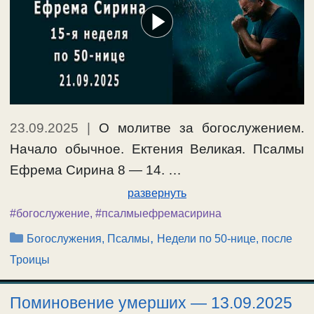
23.09.2025
|
О молитве за богослужением.
Начало обычное. Ектения Великая. Псалмы
Ефрема Сирина 8 — 14. …
развернуть
#богослужение
,
#псалмыефремасирина
Рубрики
,
Богослужения, Псалмы
Недели по 50-нице, после
Троицы
Поминовение умерших — 13.09.2025