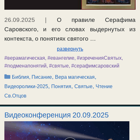
26.09.2025
|
О правиле Серафима
Саровского, и его словах выдернутых из
контекста, о понятиях святого …
развернуть
#верамагическая
,
#евангелие
,
#изреченияСвятых
,
#подменапонятий
,
#святые
,
#серафимсаровский
Рубрики
,
,
Библия, Писание
Вера магическая
,
,
,
Видеоролики-2025
Понятия
Святые
Чтение
Св.Отцов
Видеоконференция 20.09.2025