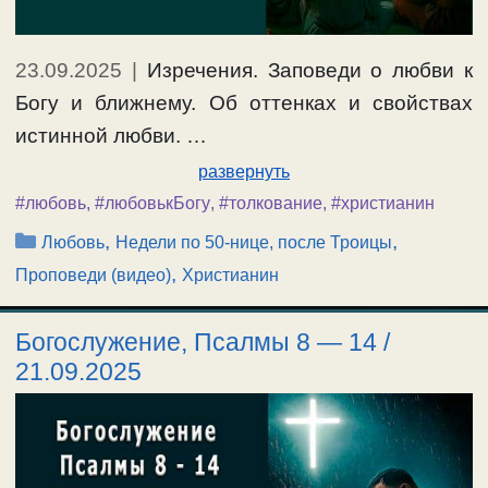
23.09.2025
|
Изречения. Заповеди о любви к
Богу и ближнему. Об оттенках и свойствах
истинной любви. …
развернуть
#любовь
,
#любовькБогу
,
#толкование
,
#христианин
Рубрики
,
,
Любовь
Недели по 50-нице, после Троицы
,
Проповеди (видео)
Христианин
Богослужение, Псалмы 8 — 14 /
21.09.2025