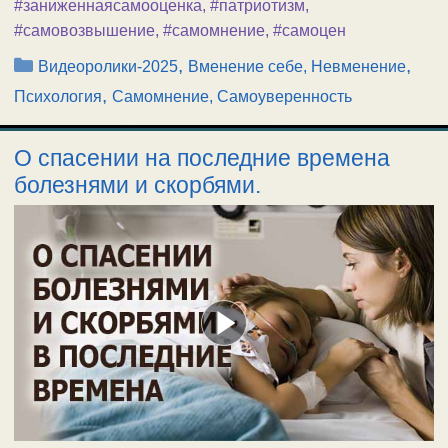
#заниженнаясамооценка
,
#патриотизм
,
#самовозвышение
,
#самомнение
,
#самоцен
Рубрики
,
,
Видеоролики-2025
Вменение себе, Невменение
,
Психология
Самомнение, Самоуверенность
О спасении на последние времена
болезнями и скорбями.