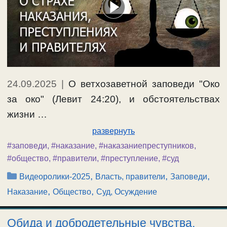
24.09.2025
|
О ветхозаветной заповеди "Око
за око" (Левит 24:20), и обстоятельствах
жизни …
развернуть
#заповеди
,
#наказание
,
#наказаниепреступников
,
#общество
,
#правители
,
#преступление
,
#суд
Рубрики
,
,
,
Видеоролики-2025
Власть, правители
Заповеди
,
,
Наказание
Общество
Суд, Осуждение
Обида и добродетельные чувства.