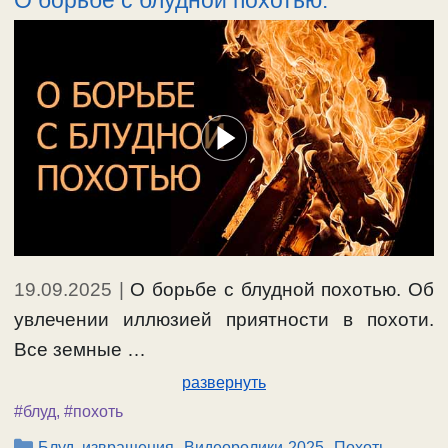
О борьбе с блудной похотью.
19.09.2025
|
О борьбе с блудной похотью. Об
увлечении иллюзией приятности в похоти.
Все земные …
развернуть
#блуд
,
#похоть
Рубрики
,
,
Блуд, извращения
Видеоролики-2025
Похоть