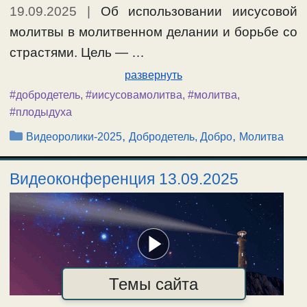
19.09.2025
|
Об использовании иисусовой
молитвы в молитвенном делании и борьбе со
страстями. Цель — …
развернуть
#добродетель
,
#иисусовамолитва
,
#молитва
,
#плодыдуха
Рубрики
,
,
Видеоролики-2025
Добродетель, Добро
Молитва
Видеоконференция 13.09.2025
Темы сайта