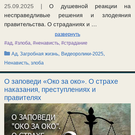
25.09.2025
|
О душевной реакции на
несправедливые решения и злодеяния
правительства. О страданиях и …
развернуть
#ад
,
#злоба
,
#ненависть
,
#страдание
Рубрики
,
,
Ад, Загробная жизнь
Видеоролики-2025
Ненависть, злоба
О заповеди «Око за око». О страхе
наказания, преступлениях и
правителях