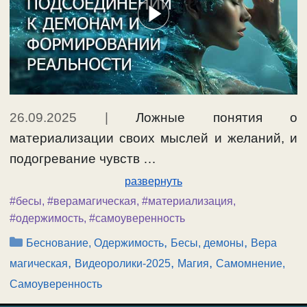
26.09.2025
|
Ложные понятия о
материализации своих мыслей и желаний, и
подогревание чувств …
развернуть
#бесы
,
#верамагическая
,
#материализация
,
#одержимость
,
#самоуверенность
Рубрики
,
,
Беснование, Одержимость
Бесы, демоны
Вера
,
,
,
магическая
Видеоролики-2025
Магия
Самомнение,
Самоуверенность