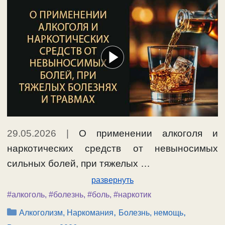
29.05.2026
|
О применении алкоголя и
наркотических средств от невыносимых
сильных болей, при тяжелых …
развернуть
#алкоголь
,
#болезнь
,
#боль
,
#наркотик
Рубрики
,
,
Алкоголизм, Наркомания
Болезнь, немощь