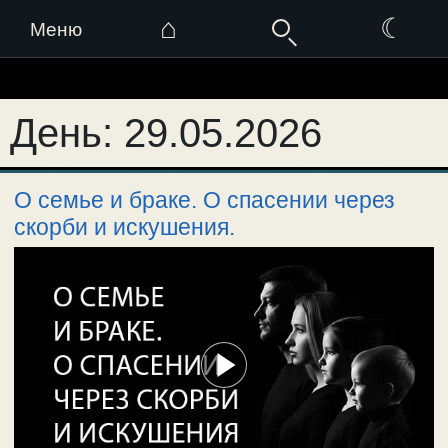
⌂
☾
Меню
Перейти
к
День:
29.05.2026
содержимому
О семье и браке. О спасении через
скорби и искушения.