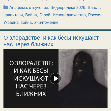
Рубрики
,
,
Анафема, отлучение
Видеоролики-2026
Власть,
,
,
,
,
,
правители
Война
Герой
Исповедничество
Россия
,
Украина, война
Уничтожение
О злорадстве; и как бесы искушают
нас через ближних.