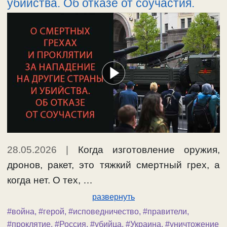
убийства. Об отказе от соучастия.
28.05.2026
|
Когда изготовление оружия,
дронов, ракет, это тяжкий смертный грех, а
когда нет. О тех, …
развернуть
#война
,
#герой
,
#исповедничество
,
#правители
,
#проклятие
,
#Россия
,
#убийца
,
#Украина
,
#уничтожение