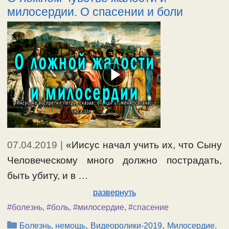
милосердии. О спасении и боли
07.04.2019
|
«Иисус начал учить их, что Сыну
Человеческому много должно пострадать,
быть убиту, и в …
развернуть
#болезнь
,
#боль
,
#милосердие
,
#спасение
Рубрики
,
,
Болезнь, немощь
Видеоролики-2019
Милосердие,