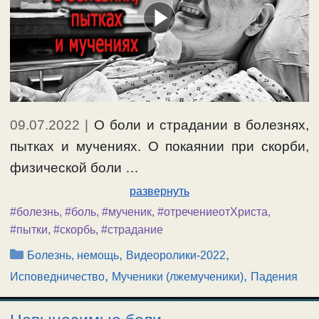
09.07.2022
|
О боли и страдании в болезнях,
пытках и мучениях. О покаянии при скорби,
физической боли …
развернуть
#болезнь
,
#боль
,
#мученик
,
#отречениеотХриста
,
#пытки
,
#скорбь
,
#страдание
Рубрики
,
,
Болезнь, немощь
Видеоролики-2022
,
,
Исповедничество
Мученики (лжемученики)
Падения