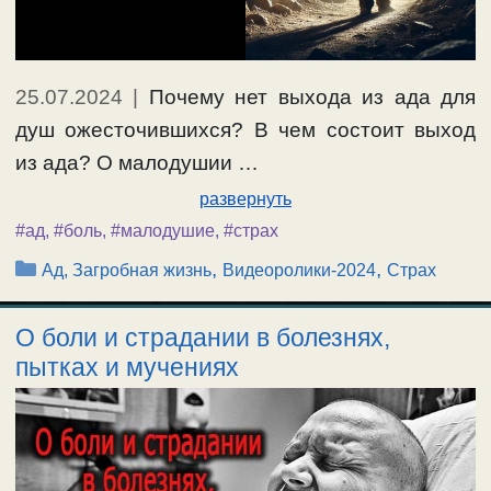
25.07.2024
|
Почему нет выхода из ада для
душ ожесточившихся? В чем состоит выход
из ада? О малодушии …
развернуть
#ад
,
#боль
,
#малодушие
,
#страх
Рубрики
,
,
Ад, Загробная жизнь
Видеоролики-2024
Страх
О боли и страдании в болезнях,
пытках и мучениях