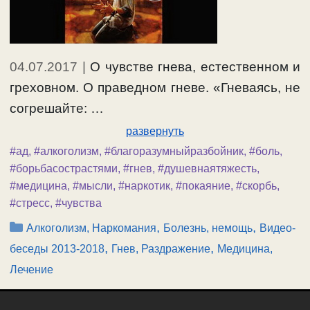
04.07.2017
|
О чувстве гнева, естественном и
греховном. О праведном гневе. «Гневаясь, не
согрешайте: …
развернуть
#ад
,
#алкоголизм
,
#благоразумныйразбойник
,
#боль
,
#борьбасострастями
,
#гнев
,
#душевнаятяжесть
,
#медицина
,
#мысли
,
#наркотик
,
#покаяние
,
#скорбь
,
#стресс
,
#чувства
Рубрики
,
,
Алкоголизм, Наркомания
Болезнь, немощь
Видео-
,
,
беседы 2013-2018
Гнев, Раздражение
Медицина,
Лечение