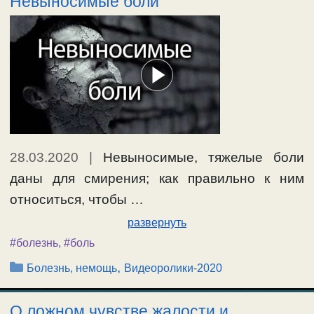
Невыносимые боли
28.03.2020
|
Невыносимые, тяжелые боли
даны для смирения; как правильно к ним
относиться, чтобы …
развернуть
#болезнь
,
#боль
Рубрики
,
Болезнь, немощь
Видеоролики-2020
О ложном чувстве жалости и