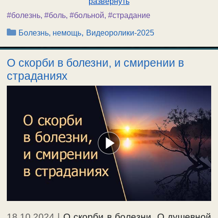
развернуть
#болезнь
,
#боль
,
#больной
,
#страдание
Рубрики
,
Болезнь, немощь
Видеоролики-2025
О скорби в болезни, и смирении в
страданиях
18.10.2024
|
О скорби в болезни. О душевной