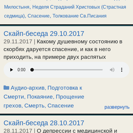
,
Милостыня
Неделя Страданий Христовых (Страстная
,
,
седмица)
Спасение
Толкование Св.Писания
Скайп-беседа 29.10.2017
29.11.2017
|
Какому душевному состоянию в
скорбях даруется спасение, и как в него
приходить, на примере двух распятых
разбойников. Когда Бог помогает и дарует
благодать. (14 мин.) О смерти обольщенного,
находящегося в ложной религиозности. О
Рубрики
Аудио-архив
,
Подготовка к
непрощенных грехах, по жизни и перед
смертью. О перечислении грехов на исповеди,
Смерти
,
Покаяние, Прощение
ложной надежде, и когда Бог прощает грехи. О
грехов
,
Смерть
,
Спасение
развернуть
борьбе с душевным сладострастием. Ложное
подвизание, неправильная духовная жизнь,
Скайп-беседа 28.10.2017
при наличии исповеди и Причастия заведет в
28.11.2017
|
О депрессии с медицинской и