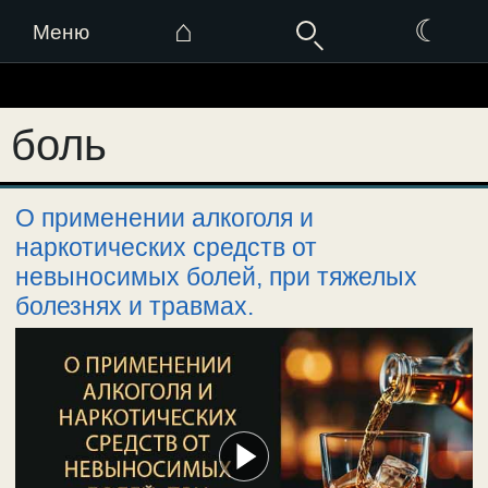
⌂
☾
Меню
Перейти
к
боль
содержимому
О применении алкоголя и
наркотических средств от
невыносимых болей, при тяжелых
болезнях и травмах.