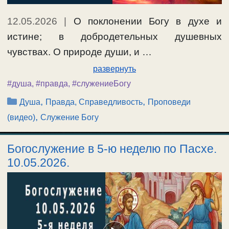
12.05.2026
|
О поклонении Богу в духе и
истине; в добродетельных душевных
чувствах. О природе души, и …
развернуть
#душа
,
#правда
,
#служениеБогу
Рубрики
,
,
Душа
Правда, Справедливость
Проповеди
,
(видео)
Служение Богу
Богослужение в 5-ю неделю по Пасхе.
10.05.2026.