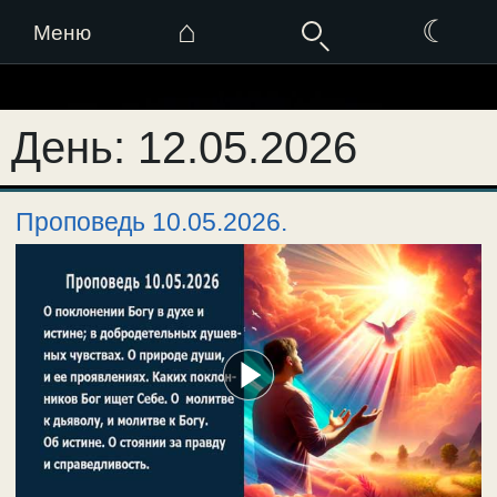
⌂
☾
Меню
Перейти
к
День:
12.05.2026
содержимому
Проповедь 10.05.2026.