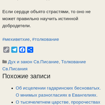
Если сердце объято страстями, то оно не
может правильно научить истинной
добродетели.
#мехиветхие
,
#толкование
C
T
F
О
o
e
a
т
Рубрики
Дух и закон Св.Писание
,
Толкование
p
l
c
п
y
e
e
р
Св.Писания
L
g
b
а
Похожие записи
i
r
o
в
n
a
o
и
Об исцелении гадаринских бесноватых.
k
m
k
т
О мнимых разногласиях в Евангелиях.
ь
О тысячелетнем царстве, пророчествах