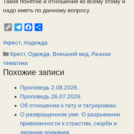
Такое понятие и отношение ко всему этому и
надо иметь по данному вопросу.
C
T
F
О
o
e
a
т
#крест
,
#одежда
p
l
c
п
y
e
e
р
Рубрики
Крест
,
Одежда, Внешний вид
,
Разная
L
g
b
а
тематика
i
r
o
в
Похожие записи
n
a
o
и
k
m
k
т
Проповедь 2.08.2026.
ь
Проповедь 26.07.2026.
Об отношении к тату и татуировках.
О развращенном уме. О разрывании
привязанности к страстям, скорби и
делании покаяния.