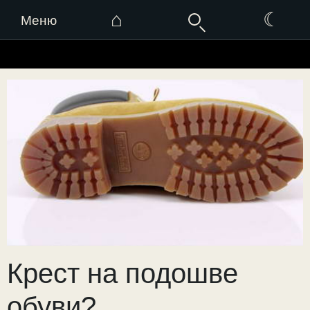
⌂
☾
Меню
Перейти
к
содержимому
Крест на подошве
обуви?