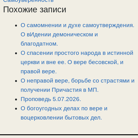
L
g
b
а
Похожие записи
i
r
o
в
n
a
o
и
О самомнении и духе самоутверждения.
k
m
k
т
О вИдении демоническом и
ь
благодатном.
О спасении простого народа в истинной
церкви и вне ее. О вере бесовской, и
правой вере.
О неправой вере, борьбе со страстями и
получении Причастия в МП.
Проповедь 5.07.2026.
О богоугодных делах по вере и
воцерковлении бытовых дел.