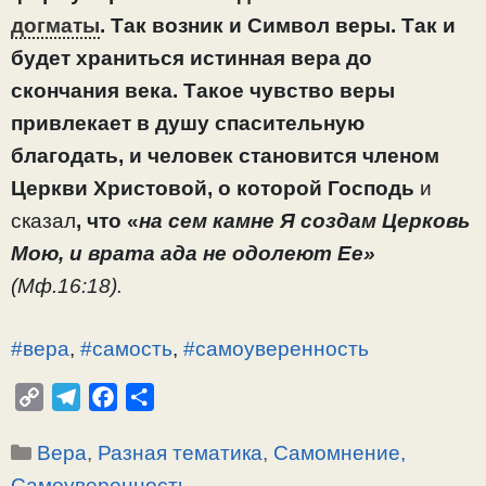
догматы
. Так возник и Символ веры. Так и
будет храниться истинная вера до
скончания века. Такое чувство веры
привлекает в душу спасительную
благодать, и человек становится членом
Церкви Христовой, о которой Господь
и
сказал
, что «
на сем камне Я создам Церковь
Мою, и врата ада не одолеют Ее»
(Мф.16:18).
#вера
,
#самость
,
#самоуверенность
C
T
F
О
o
e
a
т
Рубрики
Вера
,
Разная тематика
,
Самомнение,
p
l
c
п
y
e
e
р
Самоуверенность