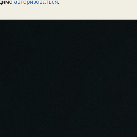
одимо
авторизоваться
.