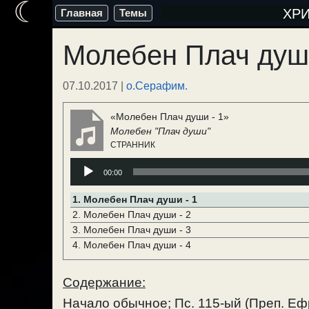
☾
Перейти
ХР
Главная
Темы
к
Молебен Плач душ
содержимому
07.10.2017
|
о.Серафим.
«Молебен Плач души - 1»
Молебен "Плач души"
СТРАННИК
Аудиоплеер
00:00
1.
Молебен Плач души - 1
2.
Молебен Плач души - 2
3.
Молебен Плач души - 3
4.
Молебен Плач души - 4
Содержание:
Начало обычное; Пс. 115-ый (Преп. Е