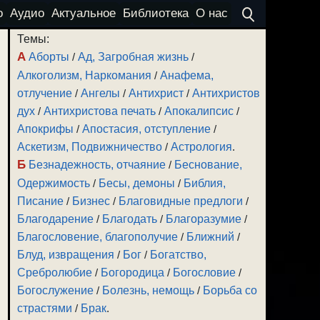
о
Аудио
Актуальное
Библиотека
О нас
Темы:
А
Аборты
/
Ад, Загробная жизнь
/
Алкоголизм, Наркомания
/
Анафема,
отлучение
/
Ангелы
/
Антихрист
/
Антихристов
дух
/
Антихристова печать
/
Апокалипсис
/
Апокрифы
/
Апостасия, отступление
/
Аскетизм, Подвижничество
/
Астрология
.
Б
Безнадежность, отчаяние
/
Беснование,
е
Одержимость
/
Бесы, демоны
/
Библия,
Писание
/
Бизнес
/
Благовидные предлоги
/
Благодарение
/
Благодать
/
Благоразумие
/
Благословение, благополучие
/
Ближний
/
Блуд, извращения
/
Бог
/
Богатство,
Сребролюбие
/
Богородица
/
Богословие
/
Богослужение
/
Болезнь, немощь
/
Борьба со
страстями
/
Брак
.