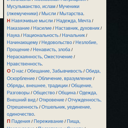
Мусульманство, ислам
/
Мученики
(лжемученики)
/
Мысли
/
Мытарства
.
Н
Навязчивые мысли
/
Надежда, Мечта
/
Наказание
/
Насилие
/
Наставник, духовник
/
Наука
/
Национальность
/
Начальник
/
Начинающему
/
Недовольство
/
Незлобие,
Прощение
/
Ненависть, злоба
/
Нераскаянность, Ожесточение
/
Нравственность
.
О
О нас
/
Обещание, Забывчивость
/
Обида,
Оскорбление
/
Обличение, вразумление
/
Обряды, внешнее, традиции
/
Общение,
Разговоры
/
Общество
/
Община
/
Одежда,
Внешний вид
/
Откровение
/
Отчужденность,
Отрешенность
/
Отшельник, уединение,
одиночество
.
П
Падения
/
Переживание
/
Пища,