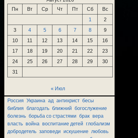
Пн
Вт
Ср
Чт
Пт
Сб
Вс
1
2
3
4
5
6
7
8
9
10
11
12
13
14
15
16
17
18
19
20
21
22
23
24
25
26
27
28
29
30
31
« Июл
Россия
Украина
ад
антихрист
бесы
библия
благодать
ближний
богослужение
болезнь
борьба со страстями
брак
вера
власть
война
воспитание детей
глобализм
добродетель
заповеди
искушение
любовь