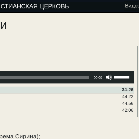
ИСТИАНСКАЯ ЦЕРКОВЬ
Виде
и
Используйт
00:00
клавиши
вверх/
34:26
вниз,
44:22
чтобы
44:56
увеличить
42:06
или
уменьшить
громкость.
фрема Сирина);