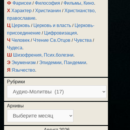
Ф
Фарисеи
/
Философия
/
Фильмы, Кино
.
Х
Характер
/
Христианин
/
Христианство,
православие
.
Ц
Церковь
/
Церковь и власть
/
Церковь-
присоединение
/
Цифровизация
.
Ч
Человек
/
Чтение Св.Отцов
/
Чувства
/
Чудеса
.
Ш
Шизофрения, Псих.болезни
.
Э
Экуменизм
/
Эпидемии, Пандемии
.
Я
Язычество
.
Рубрики
Архивы
Август 2026