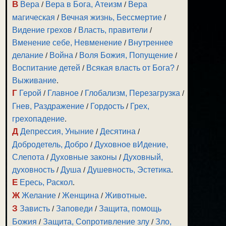
В
Вера
/
Вера в Бога, Атеизм
/
Вера
магическая
/
Вечная жизнь, Бессмертие
/
Видение грехов
/
Власть, правители
/
Вменение себе, Невменение
/
Внутреннее
делание
/
Война
/
Воля Божия, Попущение
/
Воспитание детей
/
Всякая власть от Бога?
/
Выживание
.
Г
Герой
/
Главное
/
Глобализм, Перезагрузка
/
Гнев, Раздражение
/
Гордость
/
Грех,
грехопадение
.
Д
Депрессия, Уныние
/
Десятина
/
Добродетель, Добро
/
Духовное вИдение,
Слепота
/
Духовные законы
/
Духовный,
духовность
/
Душа
/
Душевность, Эстетика
.
Е
Ересь, Раскол
.
Ж
Желание
/
Женщина
/
Животные
.
З
Зависть
/
Заповеди
/
Защита, помощь
Божия
/
Защита, Сопротивление злу
/
Зло,