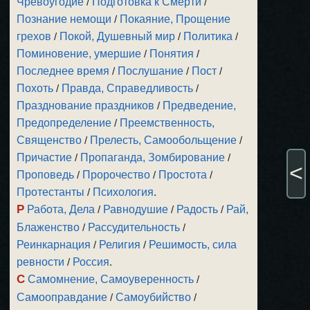
Чревоугодие
/
Подготовка к Смерти
/
Познание немощи
/
Покаяние, Прощение
грехов
/
Покой, Душевный мир
/
Политика
/
Поминовение, умершие
/
Понятия
/
Последнее время
/
Послушание
/
Пост
/
Похоть
/
Правда, Справедливость
/
Празднование праздников
/
Предведение,
Предопределение
/
Преемственность,
Священство
/
Прелесть, Самообольщение
/
Причастие
/
Пропаганда, Зомбирование
/
<
Проповедь
/
Пророчество
/
Простота
/
Протестанты
/
Психология
.
Р
Работа, Дела
/
Равнодушие
/
Радость
/
Рай,
Блаженство
/
Рассудительность
/
Реинкарнация
/
Религия
/
Решимость, сила
ревности
/
Россия
.
С
Самомнение, Самоуверенность
/
Самооправдание
/
Самоубийство
/