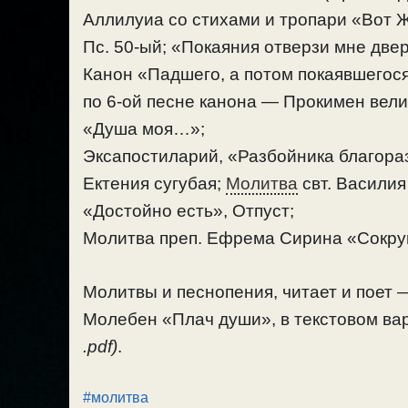
Аллилуиа со стихами и тропари «Вот
Пс. 50-ый; «Покаяния отверзи мне две
Канон «Падшего, а потом покаявшегося
по 6-ой песне канона — Прокимен великий
«Душа моя…»;
Эксапостиларий, «Разбойника благора
Ектения сугубая;
Молитва
свт. Василия
«Достойно есть», Отпуст;
Молитва преп. Ефрема Сирина «Сокру
Молитвы и песнопения, читает и поет
Молебен «Плач души», в текстовом ва
.pdf)
.
#молитва