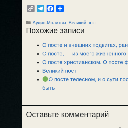
C
T
F
О
o
e
a
т
Рубрики
Аудио-Молитвы
,
Великий пост
p
l
c
п
Похожие записи
y
e
e
р
L
g
b
а
О посте и внешних подвигах, ра
i
r
o
в
n
О посте, — из моего жизненного
a
o
и
k
m
k
т
О посте христианском. О посте
ь
Великий пост
О посте телесном, и о сути по
быть
Оставьте комментарий