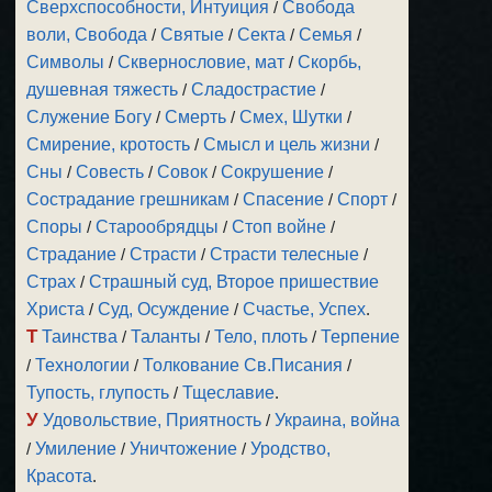
Сверхспособности, Интуиция
/
Свобода
воли, Свобода
/
Святые
/
Секта
/
Семья
/
Символы
/
Сквернословие, мат
/
Скорбь,
душевная тяжесть
/
Сладострастие
/
Служение Богу
/
Смерть
/
Смех, Шутки
/
Смирение, кротость
/
Смысл и цель жизни
/
Сны
/
Совесть
/
Совок
/
Сокрушение
/
Сострадание грешникам
/
Спасение
/
Спорт
/
Споры
/
Старообрядцы
/
Стоп войне
/
Страдание
/
Страсти
/
Страсти телесные
/
Страх
/
Страшный суд, Второе пришествие
Христа
/
Суд, Осуждение
/
Счастье, Успех
.
Т
Таинства
/
Таланты
/
Тело, плоть
/
Терпение
/
Технологии
/
Толкование Св.Писания
/
Тупость, глупость
/
Тщеславие
.
У
Удовольствие, Приятность
/
Украина, война
/
Умиление
/
Уничтожение
/
Уродство,
Красота
.