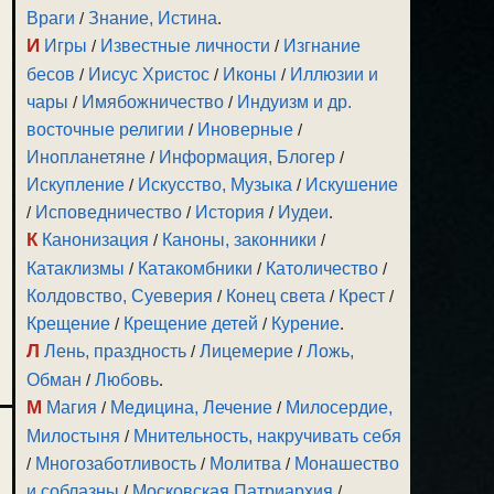
Враги
/
Знание, Истина
.
И
Игры
/
Известные личности
/
Изгнание
бесов
/
Иисус Христос
/
Иконы
/
Иллюзии и
чары
/
Имябожничество
/
Индуизм и др.
восточные религии
/
Иноверные
/
Инопланетяне
/
Информация, Блогер
/
Искупление
/
Искусство, Музыка
/
Искушение
/
Исповедничество
/
История
/
Иудеи
.
К
Канонизация
/
Каноны, законники
/
Катаклизмы
/
Катакомбники
/
Католичество
/
Колдовство, Суеверия
/
Конец света
/
Крест
/
Крещение
/
Крещение детей
/
Курение
.
Л
Лень, праздность
/
Лицемерие
/
Ложь,
Обман
/
Любовь
.
М
Магия
/
Медицина, Лечение
/
Милосердие,
Милостыня
/
Мнительность, накручивать себя
/
Многозаботливость
/
Молитва
/
Монашество
и соблазны
/
Московская Патриархия
/