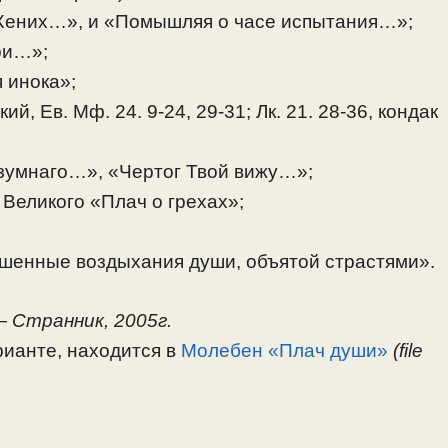
 Жених…», и «Помышляя о часе испытания…»;
ри…»;
 инока»;
, Ев. Мф. 24. 9-24, 29-31; Лк. 21. 28-36, кондак
зумнаго…», «Чертог Твой вижу…»;
 Великого «Плач о грехах»;
шенные воздыхания души, объятой страстями».
 —
Странник, 2005г.
рианте, находится в
Молебен «Плач души»
(file