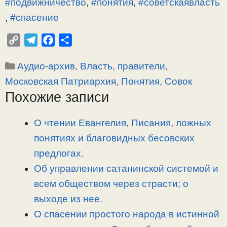
#подвижничество
,
#понятия
,
#советскаявласть
,
#спасение
C
T
F
О
o
e
a
т
Рубрики
Аудио-архив
,
Власть, правители
,
p
l
c
п
y
e
e
р
Московская Патриархия
,
Понятия
,
Совок
L
g
b
а
Похожие записи
i
r
o
в
n
a
o
и
О чтении Евангелия, Писания, ложных
k
m
k
т
понятиях и благовидных бесовских
ь
предлогах.
Об управлении сатанинской системой и
всем обществом через страсти; о
выходе из нее.
О спасении простого народа в истинной