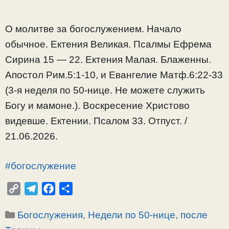
О молитве за богослужением. Начало
обычное. Ектения Великая. Псалмы Ефрема
Сирина 15 — 22. Ектения Малая. Блаженны.
Апостол Рим.5:1-10, и Евангелие Матф.6:22-33
(3-я неделя по 50-нице. Не можете служить
Богу и мамоне.). Воскресение Христово
видевше. Ектении. Псалом 33. Отпуст. /
21.06.2026.
#богослужение
C
T
F
О
o
e
a
т
Рубрики
Богослужения
,
Недели по 50-нице, после
p
l
c
п
y
e
e
р