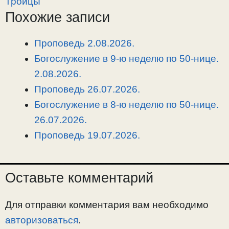
Троицы
L
g
b
а
Похожие записи
i
r
o
в
n
a
o
и
Проповедь 2.08.2026.
k
m
k
т
Богослужение в 9-ю неделю по 50-нице.
ь
2.08.2026.
Проповедь 26.07.2026.
Богослужение в 8-ю неделю по 50-нице.
26.07.2026.
Проповедь 19.07.2026.
Оставьте комментарий
Для отправки комментария вам необходимо
авторизоваться
.