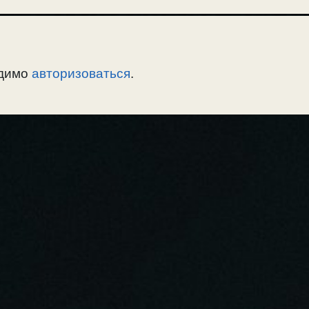
одимо
авторизоваться
.