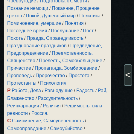
Чревоугодие
/
Подготовка к Смерти
/
Познание немощи
/
Покаяние, Прощение
грехов
/
Покой, Душевный мир
/
Политика
/
Поминовение, умершие
/
Понятия
/
Последнее время
/
Послушание
/
Пост
/
Похоть
/
Правда, Справедливость
/
Празднование праздников
/
Предведение,
Предопределение
/
Преемственность,
Священство
/
Прелесть, Самообольщение
/
Причастие
/
Пропаганда, Зомбирование
/
<
Проповедь
/
Пророчество
/
Простота
/
Протестанты
/
Психология
.
Р
Работа, Дела
/
Равнодушие
/
Радость
/
Рай,
Блаженство
/
Рассудительность
/
Реинкарнация
/
Религия
/
Решимость, сила
ревности
/
Россия
.
С
Самомнение, Самоуверенность
/
Самооправдание
/
Самоубийство
/