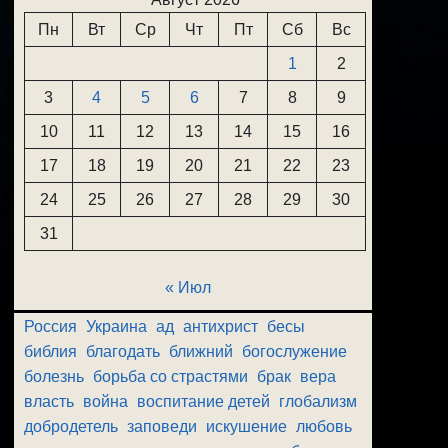
Пн
Вт
Ср
Чт
Пт
Сб
Вс
1
2
3
4
5
6
7
8
9
10
11
12
13
14
15
16
17
18
19
20
21
22
23
24
25
26
27
28
29
30
31
« Июл
Россия
Украина
ад
антихрист
бесы
библия
благодать
ближний
богослужение
болезнь
борьба со страстями
брак
вера
власть
война
воспитание детей
глобализм
добродетель
заповеди
искушение
любовь