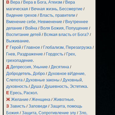
В
Вера
/
Вера в Бога, Атеизм
/
Вера
магическая
/
Вечная жизнь, Бессмертие
/
Видение грехов
/
Власть, правители
/
Вменение себе, Невменение
/
Внутреннее
делание
/
Война
/
Воля Божия, Попущение
/
Воспитание детей
/
Всякая власть от Бога?
/
Выживание
.
Г
Герой
/
Главное
/
Глобализм, Перезагрузка
/
Гнев, Раздражение
/
Гордость
/
Грех,
грехопадение
.
Д
Депрессия, Уныние
/
Десятина
/
Добродетель, Добро
/
Духовное вИдение,
Слепота
/
Духовные законы
/
Духовный,
духовность
/
Душа
/
Душевность, Эстетика
.
Е
Ересь, Раскол
.
Ж
Желание
/
Женщина
/
Животные
.
З
Зависть
/
Заповеди
/
Защита, помощь
Божия
/
Защита, Сопротивление злу
/
Зло,