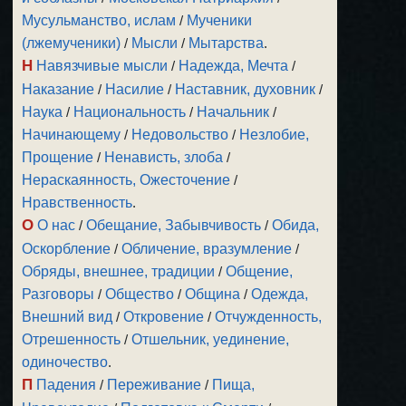
Мусульманство, ислам
/
Мученики
(лжемученики)
/
Мысли
/
Мытарства
.
Н
Навязчивые мысли
/
Надежда, Мечта
/
Наказание
/
Насилие
/
Наставник, духовник
/
Наука
/
Национальность
/
Начальник
/
Начинающему
/
Недовольство
/
Незлобие,
Прощение
/
Ненависть, злоба
/
Нераскаянность, Ожесточение
/
Нравственность
.
О
О нас
/
Обещание, Забывчивость
/
Обида,
Оскорбление
/
Обличение, вразумление
/
Обряды, внешнее, традиции
/
Общение,
Разговоры
/
Общество
/
Община
/
Одежда,
Внешний вид
/
Откровение
/
Отчужденность,
Отрешенность
/
Отшельник, уединение,
одиночество
.
П
Падения
/
Переживание
/
Пища,