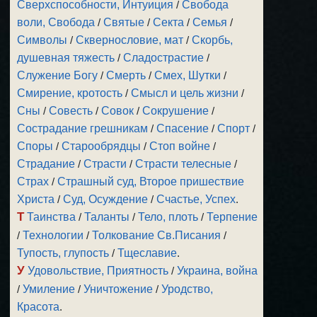
Сверхспособности, Интуиция
/
Свобода
воли, Свобода
/
Святые
/
Секта
/
Семья
/
Символы
/
Сквернословие, мат
/
Скорбь,
душевная тяжесть
/
Сладострастие
/
Служение Богу
/
Смерть
/
Смех, Шутки
/
Смирение, кротость
/
Смысл и цель жизни
/
Сны
/
Совесть
/
Совок
/
Сокрушение
/
Сострадание грешникам
/
Спасение
/
Спорт
/
Споры
/
Старообрядцы
/
Стоп войне
/
Страдание
/
Страсти
/
Страсти телесные
/
Страх
/
Страшный суд, Второе пришествие
Христа
/
Суд, Осуждение
/
Счастье, Успех
.
Т
Таинства
/
Таланты
/
Тело, плоть
/
Терпение
/
Технологии
/
Толкование Св.Писания
/
Тупость, глупость
/
Тщеславие
.
У
Удовольствие, Приятность
/
Украина, война
/
Умиление
/
Уничтожение
/
Уродство,
Красота
.