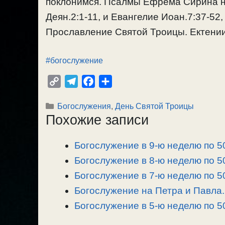
поклонимся. Псалмы Ефрема Сирина на
Деян.2:1-11, и Евангелие Иоан.7:37-52,
Прославление Святой Троицы. Ектении. 
#богослужение
C
T
F
О
o
e
a
т
Рубрики
Богослужения
,
День Святой Троицы
p
l
c
п
Похожие записи
y
e
e
р
L
g
b
а
Богослужение в 9-ю неделю по 50
i
r
o
в
n
Богослужение в 8-ю неделю по 50
a
o
и
k
m
k
т
Богослужение в 7-ю неделю по 50
ь
Богослужение на Петра и Павла.
Богослужение в 5-ю неделю по 50