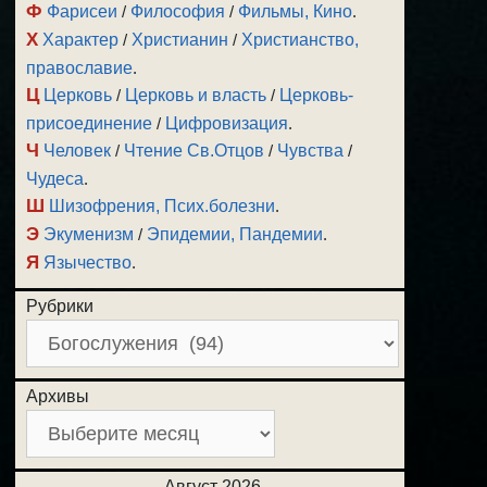
Ф
Фарисеи
/
Философия
/
Фильмы, Кино
.
Х
Характер
/
Христианин
/
Христианство,
православие
.
Ц
Церковь
/
Церковь и власть
/
Церковь-
присоединение
/
Цифровизация
.
Ч
Человек
/
Чтение Св.Отцов
/
Чувства
/
Чудеса
.
Ш
Шизофрения, Псих.болезни
.
Э
Экуменизм
/
Эпидемии, Пандемии
.
Я
Язычество
.
Рубрики
Архивы
Август 2026