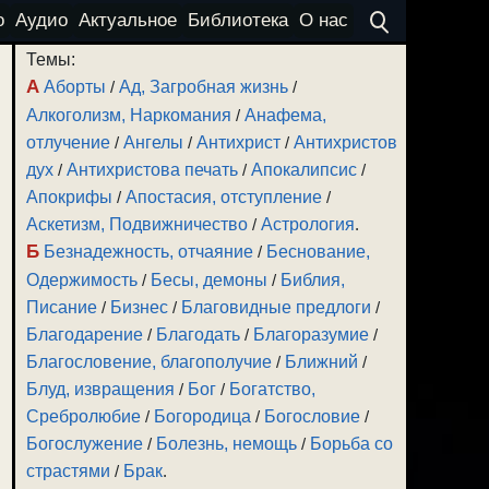
о
Аудио
Актуальное
Библиотека
О нас
Темы:
А
Аборты
/
Ад, Загробная жизнь
/
Алкоголизм, Наркомания
/
Анафема,
отлучение
/
Ангелы
/
Антихрист
/
Антихристов
дух
/
Антихристова печать
/
Апокалипсис
/
Апокрифы
/
Апостасия, отступление
/
Аскетизм, Подвижничество
/
Астрология
.
Б
Безнадежность, отчаяние
/
Беснование,
Одержимость
/
Бесы, демоны
/
Библия,
Писание
/
Бизнес
/
Благовидные предлоги
/
Благодарение
/
Благодать
/
Благоразумие
/
Благословение, благополучие
/
Ближний
/
Блуд, извращения
/
Бог
/
Богатство,
Сребролюбие
/
Богородица
/
Богословие
/
Богослужение
/
Болезнь, немощь
/
Борьба со
страстями
/
Брак
.