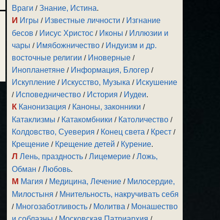
Враги
/
Знание, Истина
.
И
Игры
/
Известные личности
/
Изгнание
бесов
/
Иисус Христос
/
Иконы
/
Иллюзии и
чары
/
Имябожничество
/
Индуизм и др.
восточные религии
/
Иноверные
/
Инопланетяне
/
Информация, Блогер
/
Искупление
/
Искусство, Музыка
/
Искушение
/
Исповедничество
/
История
/
Иудеи
.
К
Канонизация
/
Каноны, законники
/
Катаклизмы
/
Катакомбники
/
Католичество
/
Колдовство, Суеверия
/
Конец света
/
Крест
/
Крещение
/
Крещение детей
/
Курение
.
Л
Лень, праздность
/
Лицемерие
/
Ложь,
Обман
/
Любовь
.
М
Магия
/
Медицина, Лечение
/
Милосердие,
Милостыня
/
Мнительность, накручивать себя
/
Многозаботливость
/
Молитва
/
Монашество
и соблазны
/
Московская Патриархия
/