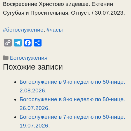
Воскресение Христово видевше. Ектении
Сугубая и Просительная. Отпуст. / 30.07.2023.
#богослужение
,
#часы
C
T
F
О
o
e
a
т
Рубрики
Богослужения
p
l
c
п
Похожие записи
y
e
e
р
L
g
b
а
i
r
o
в
Богослужение в 9-ю неделю по 50-нице.
n
a
o
и
2.08.2026.
k
m
k
т
Богослужение в 8-ю неделю по 50-нице.
ь
26.07.2026.
Богослужение в 7-ю неделю по 50-нице.
19.07.2026.