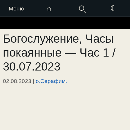
⌂
☾
Меню
Перейти
к
Богослужение, Часы
содержимому
покаянные — Час 1 /
30.07.2023
02.08.2023
|
о.Серафим.