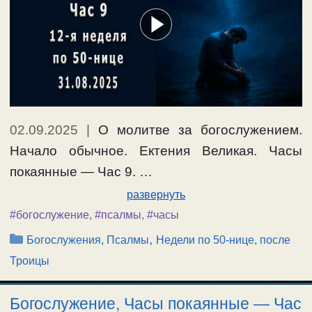
02.09.2025
|
О молитве за богослужением.
Начало обычное. Ектения Великая. Часы
покаянные — Час 9. …
развернуть
#богослужение
,
#псалмы
,
#часы
Рубрики
,
Богослужения, Псалмы
Недели по 50-нице, после
Троицы
Богослужение, Часы покаянные — Час