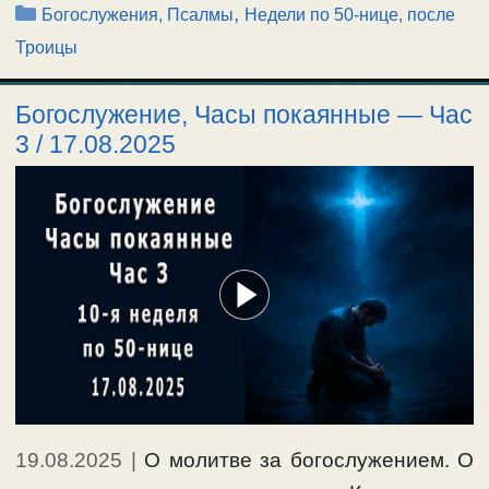
Рубрики
,
Богослужения, Псалмы
Недели по 50-нице, после
Троицы
Богослужение, Часы покаянные — Час
3 / 17.08.2025
19.08.2025
|
О молитве за богослужением. О