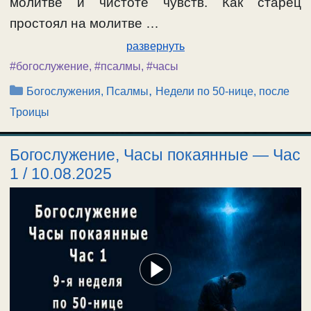
молитве и чистоте чувств. Как старец
простоял на молитве …
развернуть
#богослужение
,
#псалмы
,
#часы
Рубрики
,
Богослужения, Псалмы
Недели по 50-нице, после
Троицы
Богослужение, Часы покаянные — Час
1 / 10.08.2025