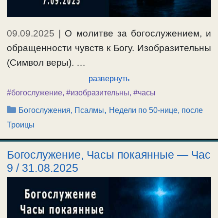
09.09.2025
|
О молитве за богослужением, и
обращенности чувств к Богу. Изобразительны
(Символ веры). …
развернуть
#богослужение
,
#изобразительны
,
#часы
Рубрики
,
Богослужения, Псалмы
Недели по 50-нице, после
Троицы
Богослужение, Часы покаянные — Час
9 / 31.08.2025