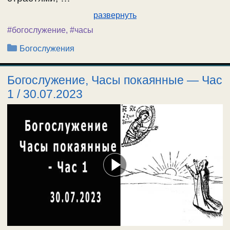
развернуть
#богослужение
,
#часы
Рубрики
Богослужения
Богослужение, Часы покаянные — Час
1 / 30.07.2023