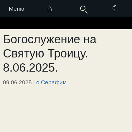
⌂
☾
Меню
Перейти
к
Богослужение на
содержимому
Святую Троицу.
8.06.2025.
09.06.2025
|
о.Серафим.