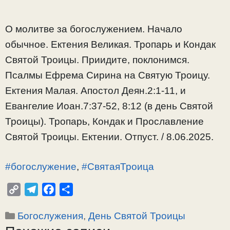
О молитве за богослужением. Начало
обычное. Ектения Великая. Тропарь и Кондак
Святой Троицы. Приидите, поклонимся.
Псалмы Ефрема Сирина на Святую Троицу.
Ектения Малая. Апостол Деян.2:1-11, и
Евангелие Иоан.7:37-52, 8:12 (в день Святой
Троицы). Тропарь, Кондак и Прославление
Святой Троицы. Ектении. Отпуст. / 8.06.2025.
#богослужение
,
#СвятаяТроица
C
T
F
О
o
e
a
т
Рубрики
Богослужения
,
День Святой Троицы
p
l
c
п
y
e
e
р